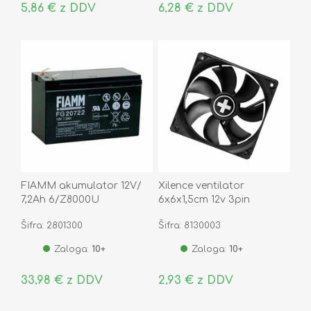
5,86 € z DDV
6,28 € z DDV
FIAMM akumulator 12V/
Xilence ventilator
7,2Ah 6/Z8000U
6x6x1,5cm 12v 3pin
WhiteBox XF032
Šifra: 2801300
Šifra: 8130003
Zaloga:
10+
Zaloga:
10+
33,98 € z DDV
2,93 € z DDV