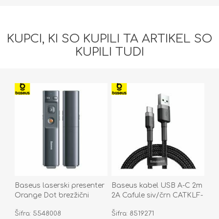
KUPCI, KI SO KUPILI TA ARTIKEL SO
KUPILI TUDI
Baseus laserski presenter
Baseus kabel USB A-C 2m
Orange Dot brezžični
2A Cafule siv/črn CATKLF-
ACFYB-0G
CG1
Šifra: 5548008
Šifra: 8519271