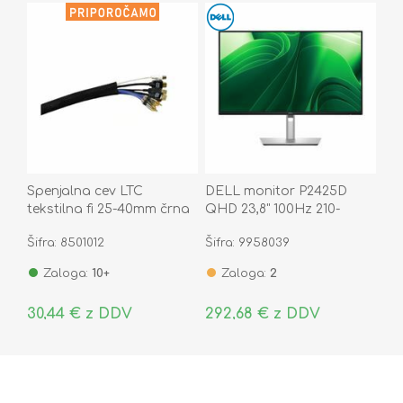
Spenjalna cev LTC
DELL monitor P2425D
tekstilna fi 25-40mm črna
QHD 23,8" 100Hz 210-
2m LTC5110
BQMX
Šifra: 8501012
Šifra: 9958039
Zaloga:
10+
Zaloga:
2
30,44 € z DDV
292,68 € z DDV