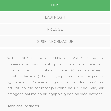
OPIS
LASTNOSTI
PRILOGE
GPSR INFORMACIJE
WHITE SHARK nosilec GMS-3208 AMENHOTEP-II je
primeren za dva monitorja, kar omogoča povečano
produktivnost in optimalno izkoriščanje delovnega
prostora. Velikost (43 - 81 cm), s priročno nosilnostjo do 9
kg na monitor. Nosilec omogoča horizontalno obračanje
od +90° do -90° ter rotacijo ekrana od +180° do -180°, kar
omogoča optimalno prilagajanje glede na vaše potrebe.
Tehnične lastnosti: