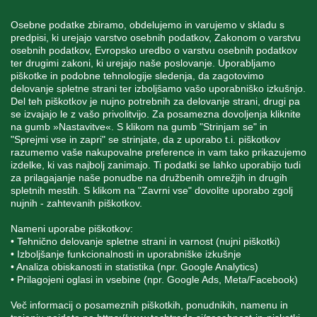
INFORMACIJE
Osebne podatke zbiramo, obdelujemo in varujemo v skladu s
predpisi, ki urejajo varstvo osebnih podatkov, Zakonom o varstvu
osebnih podatkov, Evropsko uredbo o varstvu osebnih podatkov
MOJ RAČUN
ter drugimi zakoni, ki urejajo naše poslovanje. Uporabljamo
piškotke in podobne tehnologije sledenja, da zagotovimo
delovanje spletne strani ter izboljšamo vašo uporabniško izkušnjo.
STORITEV ZA STRANKE
Del teh piškotkov je nujno potrebnih za delovanje strani, drugi pa
se izvajajo le z vašo privolitvijo. Za posamezna dovoljenja kliknite
na gumb »Nastavitve«. S klikom na gumb "Strinjam se" in
"Sprejmi vse in zapri" se strinjate, da z uporabo t.i. piškotkov
SPREMLJAJTE NAS
razumemo vaše nakupovalne preference in vam tako prikazujemo
izdelke, ki vas najbolj zanimajo. Ti podatki se lahko uporabijo tudi
za prilagajanje naše ponudbe na družbenih omrežjih in drugih
spletnih mestih. S klikom na "Zavrni vse" dovolite uporabo zgolj
nujnih - zahtevanih piškotkov.
Blatnica 8, 1236 Trzin
Nameni uporabe piškotkov:
• Tehnično delovanje spletne strani in varnost (nujni piškotki)
+386 1 562 21 11
• Izboljšanje funkcionalnosti in uporabniške izkušnje
• Analiza obiskanosti in statistika (npr. Google Analytics)
• Prilagojeni oglasi in vsebine (npr. Google Ads, Meta/Facebook)
Več informacij o posameznih piškotkih, ponudnikih, namenu in