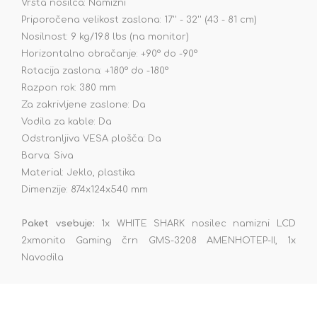
Vrsta nosilca: Namizni
Priporočena velikost zaslona: 17'' - 32'' (43 - 81 cm)
Nosilnost: 9 kg/19.8 lbs (na monitor)
Horizontalno obračanje: +90° do -90°
Rotacija zaslona: +180° do -180°
Razpon rok: 380 mm
Za zakrivljene zaslone: Da
Vodila za kable: Da
Odstranljiva VESA plošča: Da
Barva: Siva
Material: Jeklo, plastika
Dimenzije: 874x124x540 mm
Paket vsebuje:
1x WHITE SHARK nosilec namizni LCD
2xmonito Gaming črn GMS-3208 AMENHOTEP-II, 1x
Navodila