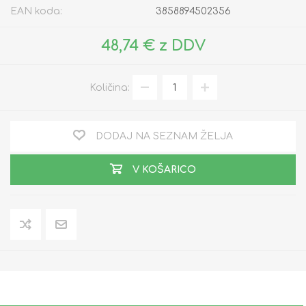
EAN koda:
3858894502356
48,74 € z DDV
Količina:
DODAJ NA SEZNAM ŽELJA
V KOŠARICO