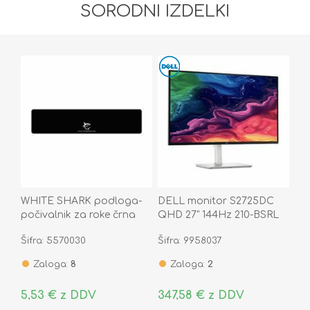
SORODNI IZDELKI
WHITE SHARK podloga-
DELL monitor S2725DC
počivalnik za roke črna
QHD 27" 144Hz 210-BSRL
KP-1899
USB-C priklopna postaja
Šifra: 5570030
Šifra: 9958037
65W
Zaloga:
8
Zaloga:
2
5,53 € z DDV
347,58 € z DDV