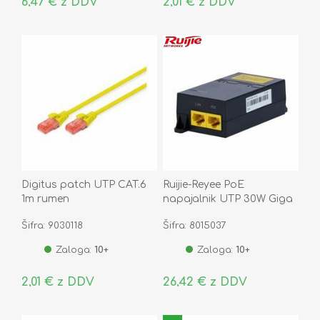
6,47 € z DDV
2,01 € z DDV
Digitus patch UTP CAT.6
Ruijie-Reyee PoE
1m rumen
napajalnik UTP 30W Giga
RG-POE-AT30
Šifra: 9030118
Šifra: 8015037
Zaloga:
10+
Zaloga:
10+
2,01 € z DDV
26,42 € z DDV