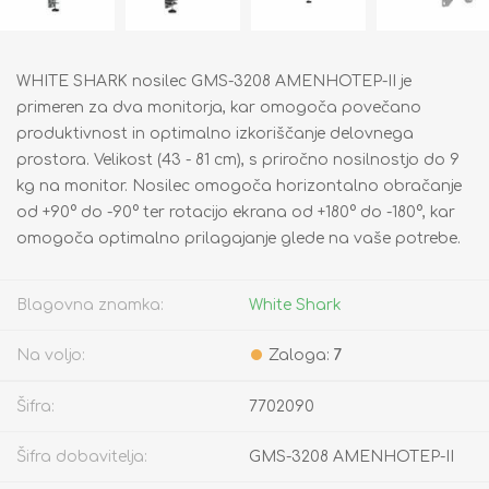
WHITE SHARK nosilec GMS-3208 AMENHOTEP-II je
primeren za dva monitorja, kar omogoča povečano
produktivnost in optimalno izkoriščanje delovnega
prostora. Velikost (43 - 81 cm), s priročno nosilnostjo do 9
kg na monitor. Nosilec omogoča horizontalno obračanje
od +90° do -90° ter rotacijo ekrana od +180° do -180°, kar
omogoča optimalno prilagajanje glede na vaše potrebe.
Blagovna znamka:
White Shark
Na voljo:
Zaloga:
7
Šifra:
7702090
Šifra dobavitelja:
GMS-3208 AMENHOTEP-II