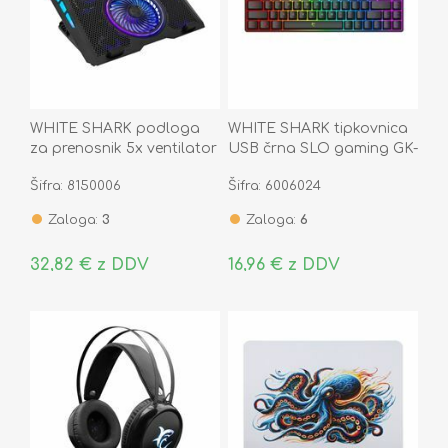
WHITE SHARK podloga
WHITE SHARK tipkovnica
za prenosnik 5x ventilator
USB črna SLO gaming GK-
gaming GCP-13 AURORA
2201 RONIN-B-HR
Šifra: 8150006
Šifra: 6006024
Zaloga:
3
Zaloga:
6
32,82 € z DDV
16,96 € z DDV