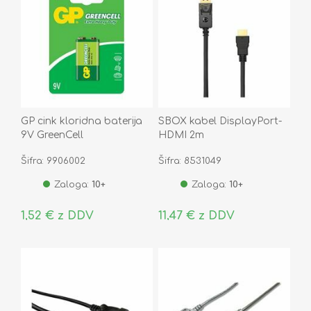
GP cink kloridna baterija
SBOX kabel DisplayPort-
9V GreenCell
HDMI 2m
Šifra: 9906002
Šifra: 8531049
Zaloga:
10+
Zaloga:
10+
1,52 € z DDV
11,47 € z DDV