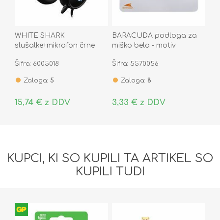
WHITE SHARK
BARACUDA podloga za
slušalke+mikrofon črne
miško bela - motiv
gaming GH-1947 MARGAY
hobotnica BGMP-051
Šifra: 6005018
Šifra: 5570056
OCTOPUS
Zaloga:
5
Zaloga:
8
15,74 € z DDV
3,33 € z DDV
KUPCI, KI SO KUPILI TA ARTIKEL SO
KUPILI TUDI