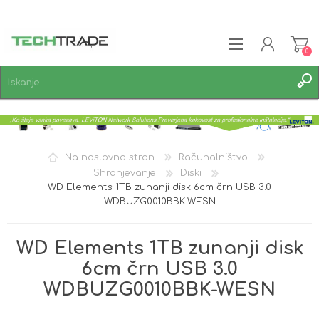
0
REGISTRACIJA
PRIJAVA
SEZNAM ŽELJA
0
Na naslovno stran
Računalništvo
Shranjevanje
Diski
WD Elements 1TB zunanji disk 6cm črn USB 3.0
WDBUZG0010BBK-WESN
WD Elements 1TB zunanji disk
6cm črn USB 3.0
WDBUZG0010BBK-WESN