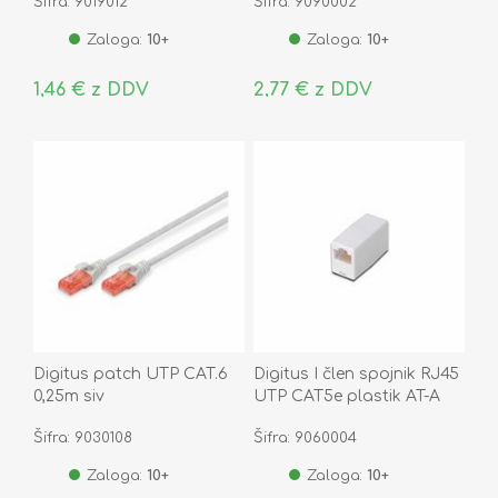
Šifra: 9019012
Šifra: 9090002
Zaloga:
10+
Zaloga:
10+
1,46 € z DDV
2,77 € z DDV
Digitus patch UTP CAT.6
Digitus I člen spojnik RJ45
0,25m siv
UTP CAT5e plastik AT-A
8/8
Šifra: 9030108
Šifra: 9060004
Zaloga:
10+
Zaloga:
10+