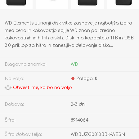
WD Elements zunanji disk vitke zasnove je najboljša izbira
med ceno in kakovostjo saj je WD znan po izredno
kakovostnih in hitrih diskih. Disk ima kapaciteto 1TB in USB
3.0 priklop za hitro in zanesljivo delovanje diska...
Blagovna znamka:
WD
Na voljo:
Zaloga:
0
Dobava:
2-3 dni
Šifra:
8914064
Šifra dobavitelja:
WDBUZG0010BBK-WESN