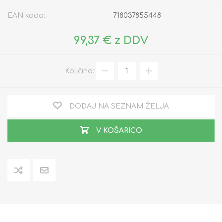
EAN koda:
718037855448
99,37 € z DDV
Količina:
DODAJ NA SEZNAM ŽELJA
V KOŠARICO