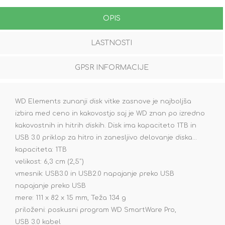
OPIS
LASTNOSTI
GPSR INFORMACIJE
WD Elements zunanji disk vitke zasnove je najboljša
izbira med ceno in kakovostjo saj je WD znan po izredno
kakovostnih in hitrih diskih. Disk ima kapaciteto 1TB in
USB 3.0 priklop za hitro in zanesljivo delovanje diska...
kapaciteta: 1TB
velikost: 6,3 cm (2,5˝)
vmesnik: USB3.0 in USB2.0 napajanje preko USB
napajanje preko USB
mere: 111 x 82 x 15 mm, Teža 134 g
priloženi: poskusni program WD SmartWare Pro,
USB 3.0 kabel