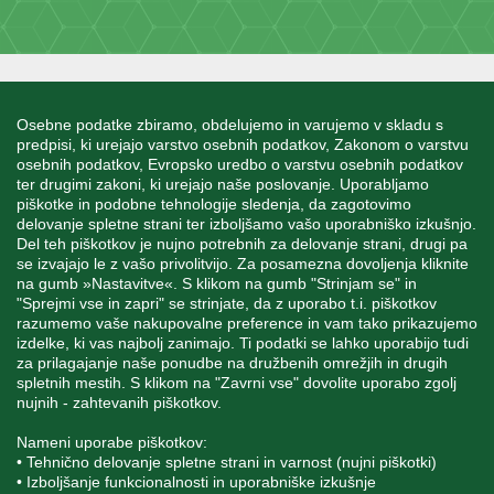
INFORMACIJE
Osebne podatke zbiramo, obdelujemo in varujemo v skladu s
predpisi, ki urejajo varstvo osebnih podatkov, Zakonom o varstvu
osebnih podatkov, Evropsko uredbo o varstvu osebnih podatkov
MOJ RAČUN
ter drugimi zakoni, ki urejajo naše poslovanje. Uporabljamo
piškotke in podobne tehnologije sledenja, da zagotovimo
delovanje spletne strani ter izboljšamo vašo uporabniško izkušnjo.
STORITEV ZA STRANKE
Del teh piškotkov je nujno potrebnih za delovanje strani, drugi pa
se izvajajo le z vašo privolitvijo. Za posamezna dovoljenja kliknite
na gumb »Nastavitve«. S klikom na gumb "Strinjam se" in
"Sprejmi vse in zapri" se strinjate, da z uporabo t.i. piškotkov
SPREMLJAJTE NAS
razumemo vaše nakupovalne preference in vam tako prikazujemo
izdelke, ki vas najbolj zanimajo. Ti podatki se lahko uporabijo tudi
za prilagajanje naše ponudbe na družbenih omrežjih in drugih
spletnih mestih. S klikom na "Zavrni vse" dovolite uporabo zgolj
nujnih - zahtevanih piškotkov.
Blatnica 8, 1236 Trzin
Nameni uporabe piškotkov:
• Tehnično delovanje spletne strani in varnost (nujni piškotki)
+386 1 562 21 11
• Izboljšanje funkcionalnosti in uporabniške izkušnje