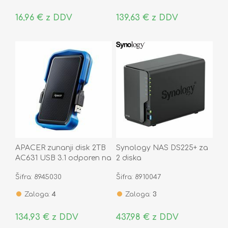
16,96 € z DDV
139,63 € z DDV
APACER zunanji disk 2TB
Synology NAS DS225+ za
AC631 USB 3.1 odporen na
2 diska
udarce črno/moder
Šifra: 8945030
Šifra: 8910047
Zaloga:
4
Zaloga:
3
134,93 € z DDV
437,98 € z DDV