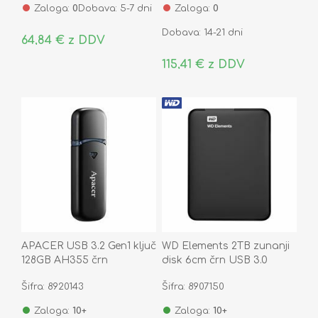
Zaloga:
0
Dobava: 5-7 dni
Zaloga:
0
Dobava: 14-21 dni
64,84 € z DDV
115,41 € z DDV
APACER USB 3.2 Gen1 ključ
WD Elements 2TB zunanji
128GB AH355 črn
disk 6cm črn USB 3.0
WDBU6Y0020BBK-WESN
Šifra: 8920143
Šifra: 8907150
Zaloga:
10+
Zaloga:
10+