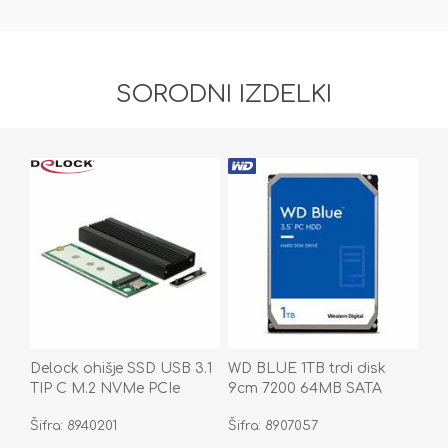
SORODNI IZDELKI
Delock ohišje SSD USB 3.1
WD BLUE 1TB trdi disk
TIP C M.2 NVMe PCIe
9cm 7200 64MB SATA
42600
WD10EZEX
Šifra: 8940201
Šifra: 8907057