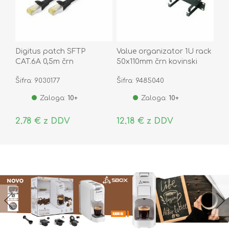
Digitus patch SFTP
Value organizator 1U rack
CAT.6A 0,5m črn
50x110mm črn kovinski
Šifra: 9030177
Šifra: 9485040
Zaloga:
10+
Zaloga:
10+
2,78 € z DDV
12,18 € z DDV