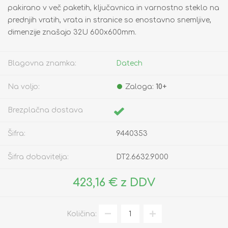
pakirano v več paketih, ključavnica in varnostno steklo na
prednjih vratih, vrata in stranice so enostavno snemljive,
dimenzije znašajo 32U 600x600mm.
Blagovna znamka:
Datech
Na voljo:
Zaloga:
10+
Brezplačna dostava
Šifra:
9440353
Šifra dobavitelja:
DT2.6632.9000
423,16 € z DDV
Količina: