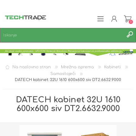
0
REGISTRACIJA
PRIJAVA
SEZNAM ŽELJA
0
Na naslovno stran
Mrežna oprema
Kabineti
Samostoječi
DATECH kabinet 32U 1610 600x600 siv DT2.6632.9000
DATECH kabinet 32U 1610
600x600 siv DT2.6632.9000