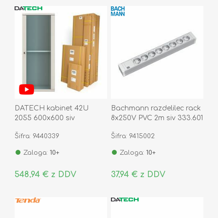
DATECH kabinet 42U
Bachmann razdelilec rack
2055 600x600 siv
8x250V PVC 2m siv 333.601
DT2.6642.9000
Šifra: 9440339
Šifra: 9415002
Zaloga:
10+
Zaloga:
10+
548,94 € z DDV
37,94 € z DDV