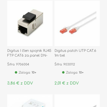
Digitus I člen spojnik RJ45
Digitus patch UTP CAT.6
FTP CAT6 za panel DN-
1m bel
93613-1
Šifra: 9706004
Šifra: 9030112
Zaloga:
10+
Zaloga:
10+
3,86 € z DDV
2,01 € z DDV