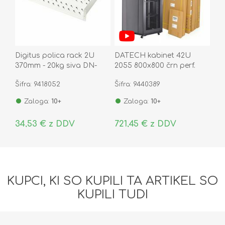
Digitus polica rack 2U
DATECH kabinet 42U
370mm - 20kg siva DN-
2055 800x800 črn perf.
97610
vrata sp./zd.+polica
Šifra: 9418052
Šifra: 9440389
DT3.8842.9001
Zaloga:
10+
Zaloga:
10+
34,53 € z DDV
721,45 € z DDV
KUPCI, KI SO KUPILI TA ARTIKEL SO
KUPILI TUDI