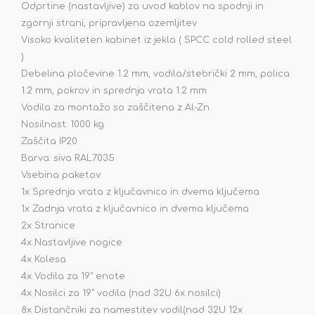
Odprtine (nastavljive) za uvod kablov na spodnji in
zgornji strani, pripravljena ozemljitev
Visoko kvaliteten kabinet iz jekla ( SPCC cold rolled steel
)
Debelina pločevine 1.2 mm, vodila/stebrički 2 mm, polica
1.2 mm, pokrov in sprednja vrata 1.2 mm
Vodila za montažo so zaščitena z Al-Zn
Nosilnost: 1000 kg
Zaščita IP20
Barva: siva RAL7035
Vsebina paketov:
1x Sprednja vrata z ključavnico in dvema ključema
1x Zadnja vrata z ključavnico in dvema ključema
2x Stranice
4x Nastavljive nogice
4x Kolesa
4x Vodila za 19" enote
4x Nosilci za 19" vodila (nad 32U 6x nosilci)
8x Distančniki za namestitev vodil(nad 32U 12x