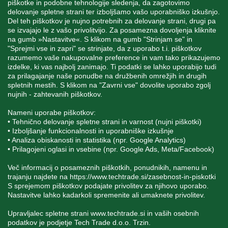
piškotke in podobne tehnologije sledenja, da zagotovimo
delovanje spletne strani ter izboljšamo vašo uporabniško izkušnjo.
STORITEV ZA STRANKE
Del teh piškotkov je nujno potrebnih za delovanje strani, drugi pa
se izvajajo le z vašo privolitvijo. Za posamezna dovoljenja kliknite
na gumb »Nastavitve«. S klikom na gumb "Strinjam se" in
"Sprejmi vse in zapri" se strinjate, da z uporabo t.i. piškotkov
SPREMLJAJTE NAS
razumemo vaše nakupovalne preference in vam tako prikazujemo
izdelke, ki vas najbolj zanimajo. Ti podatki se lahko uporabijo tudi
za prilagajanje naše ponudbe na družbenih omrežjih in drugih
spletnih mestih. S klikom na "Zavrni vse" dovolite uporabo zgolj
nujnih - zahtevanih piškotkov.
Blatnica 8, 1236 Trzin
Nameni uporabe piškotkov:
• Tehnično delovanje spletne strani in varnost (nujni piškotki)
+386 1 562 21 11
• Izboljšanje funkcionalnosti in uporabniške izkušnje
• Analiza obiskanosti in statistika (npr. Google Analytics)
• Prilagojeni oglasi in vsebine (npr. Google Ads, Meta/Facebook)
Več informacij o posameznih piškotkih, ponudnikih, namenu in
trajanju najdete na
https://www.techtrade.si/zasebnost-in-piskotki
S sprejemom piškotkov podajate privolitev za njihovo uporabo.
Nastavitve lahko kadarkoli spremenite ali umaknete privolitev.
V podjetju TechTrade Trzin si prizadevamo objavljati
pravilne in verodostojne podatke. V kolikor na naši
Upravljalec spletne strani
www.techtrade.si
in vaših osebnih
spletni strani zasledite napačne oziroma neustrezne
podatkov je podjetje Tech Trade d.o.o. Trzin.
podatke ali slike, vas prosimo, da nam to sporočite na