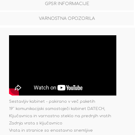
GPSR INFORMACIJE
VARNOSTNA OPOZORILA
Sestavljiv kabinet - pakirano v več paketih
19˝ komunikacijski samostoječi kabinet DATECH,
Ključavnica in varnostno steklo na prednjih vratih
Zadnja vrata s ključavnico
Vrata in stranice so enostavno snemljive