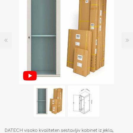
DATECH visoko kvaliteten sestavljiv kabinet iz jekla,