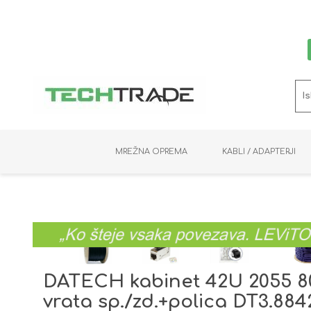
MREŽNA OPREMA
KABLI / ADAPTERJI
RAČUNALNIŠKI VIDEO
PRENOSNIKI / MINI PC
NADZORNE KAMERE
MNOŽILNIKI
NOSILCI
BAKER
SHRANJEVANJE
KVM STIKALA
PODATKOVNI
SNEMALNIKI
NAPAJANJE
OPTIKA
KABLI
DATECH kabinet 42U 2055 80
vrata sp./zd.+polica DT3.884