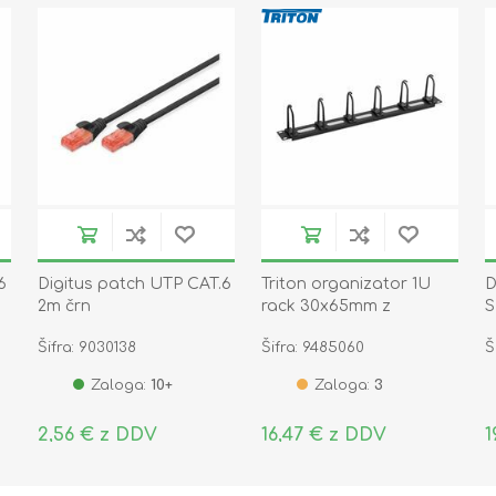
6
Digitus patch UTP CAT.6
Triton organizator 1U
D
2m črn
rack 30x65mm z
S
luknjami črn
2
Šifra: 9030138
Šifra: 9485060
Š
Zaloga:
10+
Zaloga:
3
2,56 € z DDV
16,47 € z DDV
1