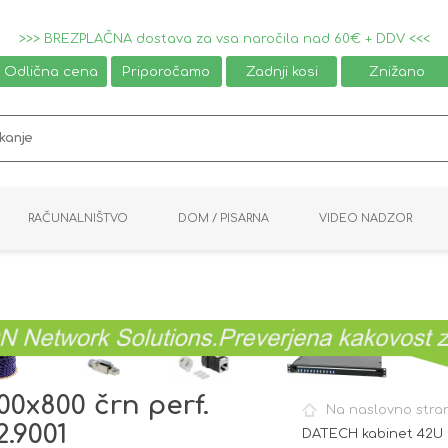
>>> BREZPLAČNA dostava za vsa naročila nad 60€ + DDV <<<
Odlična cena
Priporočamo
Zadnji kosi
Znižano
RAČUNALNIŠTVO
DOM / PISARNA
VIDEO NADZOR
MIŠKE / TIPKOVNICE
PAMETNI DOM
AVDIO / VIDEO
NAPAJALNIKI
KVM KABLI
KABINETI
PISARNIŠKA OPREMA
PRETVORNIKI
AV STIKALA
VTIČNICE
NALEPKE
GAMING
0x800 črn perf.
Na naslovno stra
2.9001
DATECH kabinet 42U 2