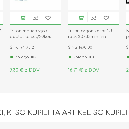
A
Triton matica vijak
Triton organizator 1U
M
podložka set/20kos
rack 30x35mm črn
p
C
Šifra: 9417012
Šifra: 1870100
Š
Zaloga:
10+
Zaloga:
10+
7,30 € z DDV
16,71 € z DDV
2
I, KI SO KUPILI TA ARTIKEL SO KUPILI