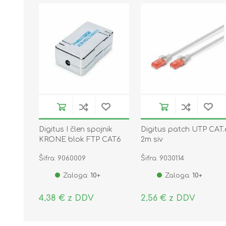
Digitus I člen spojnik
Digitus patch UTP CAT.
KRONE blok FTP CAT6
2m siv
DN-93903
Šifra: 9060009
Šifra: 9030114
Zaloga:
10+
Zaloga:
10+
4,38 € z DDV
2,56 € z DDV