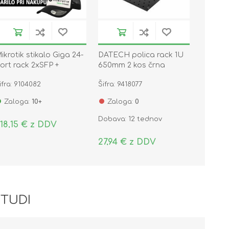
ikrotik stikalo Giga 24-
DATECH polica rack 1U
ort rack 2xSFP +
650mm 2 kos črna
RS326-24G-2S+RM
SG.0165.1901
ifra: 9104082
Šifra: 9418077
Zaloga:
10+
Zaloga:
0
Dobava: 12 tednov
18,15 € z DDV
27,94 € z DDV
 TUDI