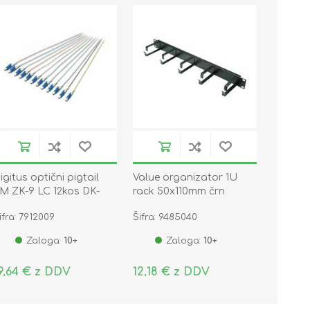
igitus optični pigtail
Value organizator 1U
M ZK-9 LC 12kos DK-
rack 50x110mm črn
9332-02
kovinski
ifra: 7912009
Šifra: 9485040
Zaloga:
10+
Zaloga:
10+
9,64 € z DDV
12,18 € z DDV