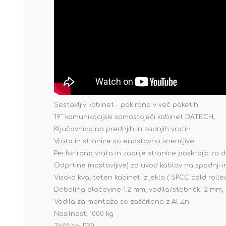
Sestavljiv kabinet - pakirano v več paketih
19˝ komunikacijski samostoječi kabinet DATECH,
Ključavnica na prednjih in zadnjih vratih
Vrata in stranice so enostavno snemljive
Perforirana vrata in zadnje stranice poskrbijo za 
Odprtine (nastavljive) za uvod kablov na spodnji in
Visoko kvaliteten kabinet iz jekla ( SPCC cold rolle
Debelina pločevine 1.2 mm, vodila/stebrički 2 mm, 
Vodila za montažo so zaščitena z Al-Zn
Nosilnost: 1000 kg