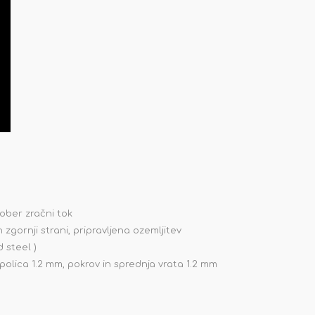
dober zračni tok
 zgornji strani, pripravljena ozemljitev
d steel )
polica 1.2 mm, pokrov in sprednja vrata 1.2 mm