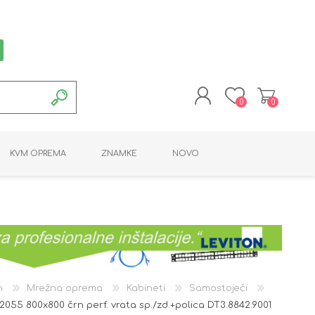
0
0
REGISTRACIJA
KVM OPREMA
ZNAMKE
NOVO
PRIJAVA
MONTAŽNA OPREMA
POTROŠNI MATERIAL
AKTIVNA OPREMA
LINE EXTENDER
PC OPREMA
ADAPTERJI
KARTICE / ČITALCI
BATERIJE / LED
PROGRAMSKA
NAPAJALNI
ORODJA
OPREMA
n
Mrežna oprema
Kabineti
Samostoječi
055 800x800 črn perf. vrata sp./zd.+polica DT3.8842.9001