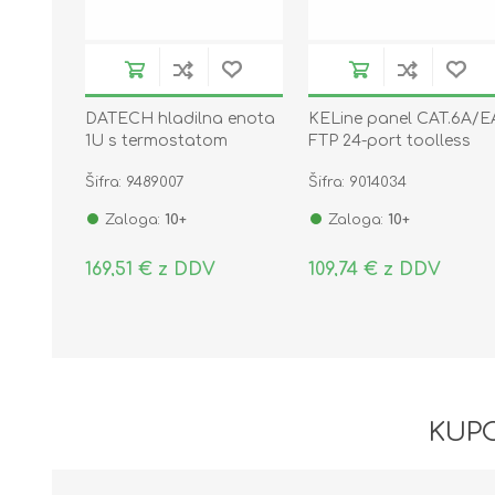
DATECH hladilna enota
KELine panel CAT.6A/E
1U s termostatom
FTP 24-port toolless
980113078
Šifra: 9489007
Šifra: 9014034
Zaloga:
10+
Zaloga:
10+
169,51 € z DDV
109,74 € z DDV
KUPC