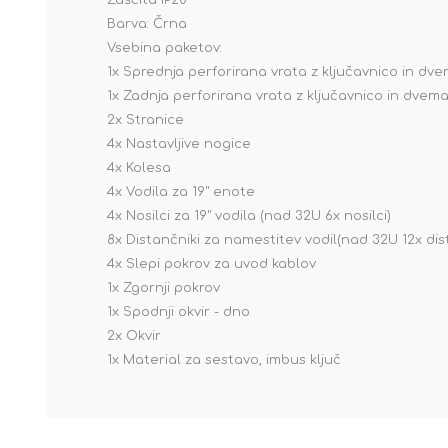
Zaščita IP20
Barva: Črna
Vsebina paketov:
1x Sprednja perforirana vrata z ključavnico in dv
1x Zadnja perforirana vrata z ključavnico in dvem
2x Stranice
4x Nastavljive nogice
4x Kolesa
4x Vodila za 19" enote
4x Nosilci za 19" vodila (nad 32U 6x nosilci)
8x Distančniki za namestitev vodil(nad 32U 12x dis
4x Slepi pokrov za uvod kablov
1x Zgornji pokrov
1x Spodnji okvir - dno
2x Okvir
1x Material za sestavo, imbus ključ