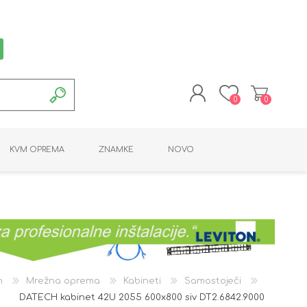
0
0
REGISTRACIJA
KVM OPREMA
ZNAMKE
NOVO
PRIJAVA
MONTAŽNA OPREMA
POTROŠNI MATERIAL
AKTIVNA OPREMA
LINE EXTENDER
PC OPREMA
ADAPTERJI
KARTICE / ČITALCI
BATERIJE / LED
PROGRAMSKA
NAPAJALNI
ORODJA
OPREMA
n
Mrežna oprema
Kabineti
Samostoječi
DATECH kabinet 42U 2055 600x800 siv DT2.6842.9000