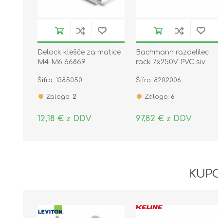
Delock klešče za matice
Bachmann razdelilec
M4-M6 66869
rack 7x250V PVC siv
prenapetostna zaščita
Šifra: 1385050
Šifra: 8202006
2m 333.604
Zaloga:
2
Zaloga:
6
12,18 € z DDV
97,82 € z DDV
KUPC