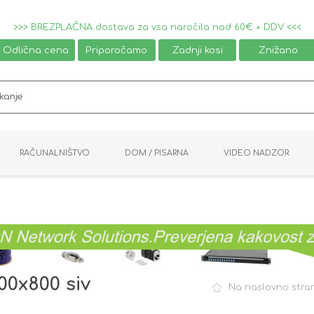
>>> BREZPLAČNA dostava za vsa naročila nad 60€ + DDV <<<
Odlična cena
Priporočamo
Zadnji kosi
Znižano
RAČUNALNIŠTVO
DOM / PISARNA
VIDEO NADZOR
MIŠKE / TIPKOVNICE
PAMETNI DOM
AVDIO / VIDEO
NAPAJALNIKI
KVM KABLI
KABINETI
PISARNIŠKA OPREMA
PRETVORNIKI
AV STIKALA
VTIČNICE
NALEPKE
GAMING
0x800 siv
Na naslovno stra