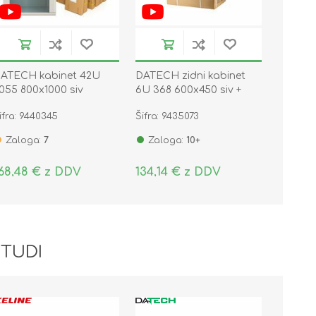
ATECH kabinet 42U
DATECH zidni kabinet
055 800x1000 siv
6U 368 600x450 siv +
TS.8042.9000
polica DP.6406.9000
ifra: 9440345
Šifra: 9435073
Zaloga:
7
Zaloga:
10+
68,48 € z DDV
134,14 € z DDV
 TUDI