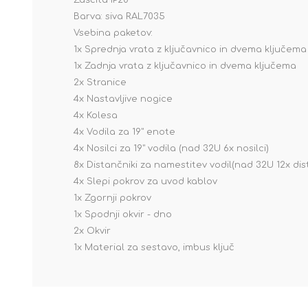
Zaščita IP20
Barva: siva RAL7035
Vsebina paketov:
1x Sprednja vrata z ključavnico in dvema ključema
1x Zadnja vrata z ključavnico in dvema ključema
2x Stranice
4x Nastavljive nogice
4x Kolesa
4x Vodila za 19" enote
4x Nosilci za 19" vodila (nad 32U 6x nosilci)
8x Distančniki za namestitev vodil(nad 32U 12x dis
4x Slepi pokrov za uvod kablov
1x Zgornji pokrov
1x Spodnji okvir - dno
2x Okvir
1x Material za sestavo, imbus ključ