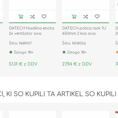
DATECH hladilna enota
DATECH polica rack 1U
D
2x ventilator siva
650mm 2 kos siva
2
FU.0002.901-B
SG.0165.1900
D
Šifra: 9489017
Šifra: 9418056
Š
Zaloga:
10+
Zaloga:
10+
51,01 € z DDV
27,94 € z DDV
7
I, KI SO KUPILI TA ARTIKEL SO KUPILI