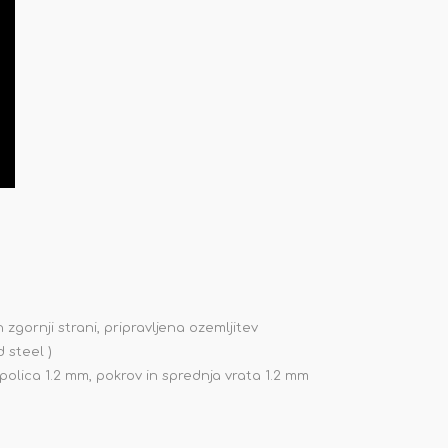
 zgornji strani, pripravljena ozemljitev
d steel )
polica 1.2 mm, pokrov in sprednja vrata 1.2 mm