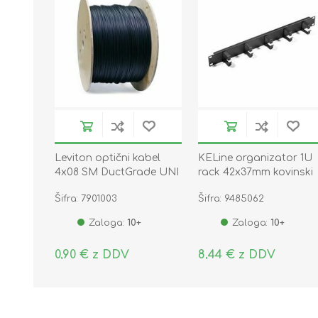
Leviton optični kabel
KELine organizator 1U
4x08 SM DuctGrade UNI
rack 42x37mm kovinski
OS2 Eca
črn RAB-VP-X01-A2
Šifra: 7901003
Šifra: 9485062
Zaloga:
10+
Zaloga:
10+
0,90 € z DDV
8,44 € z DDV