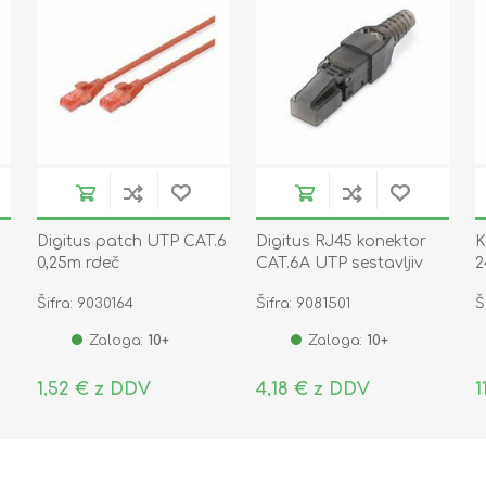
Digitus patch UTP CAT.6
Digitus RJ45 konektor
K
0,25m rdeč
CAT.6A UTP sestavljiv
2
DN-93633
Šifra: 9030164
Šifra: 9081501
Š
Zaloga:
10+
Zaloga:
10+
1,52 € z DDV
4,18 € z DDV
1