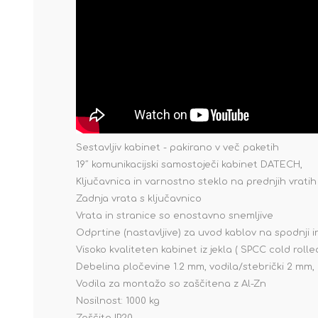
Sestavljiv kabinet - pakirano v več paketih
19˝ komunikacijski samostoječi kabinet DATECH,
Ključavnica in varnostno steklo na prednjih vratih
Zadnja vrata s ključavnico
Vrata in stranice so enostavno snemljive
Odprtine (nastavljive) za uvod kablov na spodnji in
Visoko kvaliteten kabinet iz jekla ( SPCC cold rolle
Debelina pločevine 1.2 mm, vodila/stebrički 2 mm, 
Vodila za montažo so zaščitena z Al-Zn
Nosilnost: 1000 kg