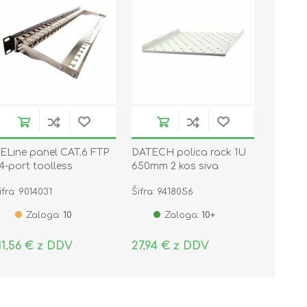
ELine panel CAT.6 FTP
DATECH polica rack 1U
4-port toolless
650mm 2 kos siva
SG.0165.1900
ifra: 9014031
Šifra: 9418056
Zaloga:
10
Zaloga:
10+
11,56 € z DDV
27,94 € z DDV