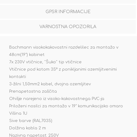
GPSR INFORMACIJE
VARNOSTNA OPOZORILA
Bachmann visokokakovostni razdelilec za montažo v
48cm(19") kabinet
7x 230V vtičnice, ˝Šuko˝ tip vtičnice
Vtičnice pod kotom 35° z ponikljanimi ozemljitvenimi
kontakti
3-žilni 1,50mm2 kabel, dvojna ozemljitev
Prenapetostna zaščita
Ohišje narejeno iz visoko-kakovostnega PVC-ja
Priloženi nosilci za montažo v 19" komunikacijsko omaro
Višina 1U
Sive barve (RAL7035)
Dolžina kabla 2 m
Nazivna napetost: 250V