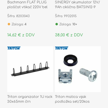
Bachmann FLAT PLUG
SINERGY akumulator 12V/
ploščat vtikač 220V bel
9Ah ciklična BATSIN12-9
933.002
Šifra: 8203043
Šifra: 9932015
Zaloga:
4
Zaloga:
10+
14,62 € z DDV
38,00 € z DDV
Triton organizator 1U rack
Triton matica vijak
30x65mm črn
podložka set/20kos