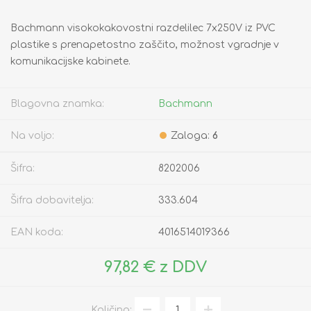
Bachmann visokokakovostni razdelilec 7x250V iz PVC
plastike s prenapetostno zaščito, možnost vgradnje v
komunikacijske kabinete.
Blagovna znamka:
Bachmann
Na voljo:
Zaloga:
6
Šifra:
8202006
Šifra dobavitelja:
333.604
EAN koda:
4016514019366
97,82 € z DDV
Količina: