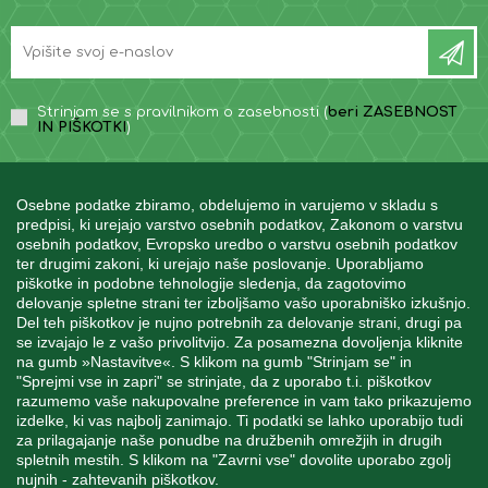
Strinjam se s pravilnikom o zasebnosti (
beri ZASEBNOST
IN PIŠKOTKI
)
Osebne podatke zbiramo, obdelujemo in varujemo v skladu s
predpisi, ki urejajo varstvo osebnih podatkov, Zakonom o varstvu
osebnih podatkov, Evropsko uredbo o varstvu osebnih podatkov
INFORMACIJE
ter drugimi zakoni, ki urejajo naše poslovanje. Uporabljamo
piškotke in podobne tehnologije sledenja, da zagotovimo
delovanje spletne strani ter izboljšamo vašo uporabniško izkušnjo.
Del teh piškotkov je nujno potrebnih za delovanje strani, drugi pa
MOJ RAČUN
se izvajajo le z vašo privolitvijo. Za posamezna dovoljenja kliknite
na gumb »Nastavitve«. S klikom na gumb "Strinjam se" in
"Sprejmi vse in zapri" se strinjate, da z uporabo t.i. piškotkov
STORITEV ZA STRANKE
razumemo vaše nakupovalne preference in vam tako prikazujemo
izdelke, ki vas najbolj zanimajo. Ti podatki se lahko uporabijo tudi
za prilagajanje naše ponudbe na družbenih omrežjih in drugih
spletnih mestih. S klikom na "Zavrni vse" dovolite uporabo zgolj
SPREMLJAJTE NAS
nujnih - zahtevanih piškotkov.