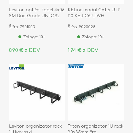
Leviton optični kabel 4x08
KELine modul CAT.6 UTP
SM DuctGrade UNI OS2
110 KEJ-C6-U-WH
Eca
Šifra: 7901003
Šifra: 9090028
Zaloga:
10+
Zaloga:
10+
0,90 € z DDV
1,94 € z DDV
Leviton organizator rack
Triton organizator 1U rack
1U kovinski
30x35mm črn