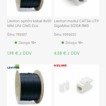
Leviton optični kabel 8x50
Leviton modul CAT.5e UTP
MM UNI OM3 Eca
GigaMax 5G108-RW5
Šifra: 7901017
Šifra: 9090033
Zaloga:
10+
Zaloga:
10+
1,98 € z DDV
4,58 € z DDV