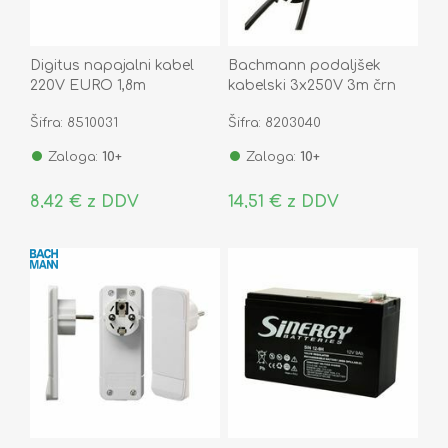
Digitus napajalni kabel
Bachmann podaljšek
220V EURO 1,8m
kabelski 3x250V 3m črn
388.171
Šifra: 8510031
Šifra: 8203040
Zaloga:
10+
Zaloga:
10+
8,42 € z DDV
14,51 € z DDV