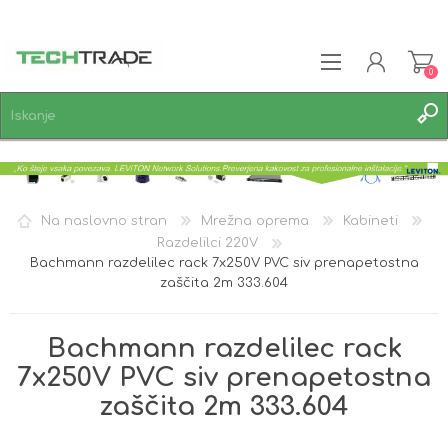
0
REGISTRACIJA
PRIJAVA
SEZNAM ŽELJA
0
Na naslovno stran
Mrežna oprema
Kabineti
Razdelilci 220V
Bachmann razdelilec rack 7x250V PVC siv prenapetostna
zaščita 2m 333.604
Bachmann razdelilec rack
7x250V PVC siv prenapetostna
zaščita 2m 333.604