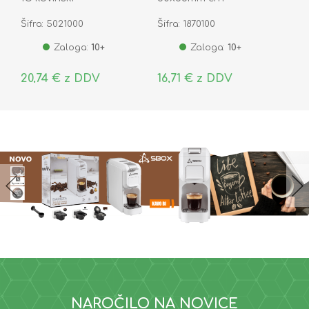
MMCACCCM001
Šifra: 5021000
Šifra: 1870100
Zaloga:
10+
Zaloga:
10+
20,74 € z DDV
16,71 € z DDV
NAROČILO NA NOVICE