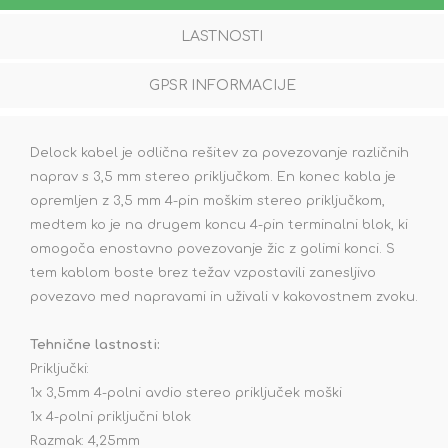
LASTNOSTI
GPSR INFORMACIJE
Delock kabel je odlična rešitev za povezovanje različnih
naprav s 3,5 mm stereo priključkom. En konec kabla je
opremljen z 3,5 mm 4-pin moškim stereo priključkom,
medtem ko je na drugem koncu 4-pin terminalni blok, ki
omogoča enostavno povezovanje žic z golimi konci. S
tem kablom boste brez težav vzpostavili zanesljivo
povezavo med napravami in uživali v kakovostnem zvoku.
Tehnične lastnosti:
Priključki:
1x 3,5mm 4-polni avdio stereo priključek moški
1x 4-polni priključni blok
Razmak: 4,25mm