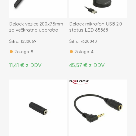
Delock vezice 200x7,5mm
Delock mikrofon USB 2.0
za večkratno uporabo
status LED 65868
črne pak/100 18757
Šifra: 1330069
Šifra: 7620040
Zaloga:
9
Zaloga:
4
11,41 € z DDV
45,57 € z DDV