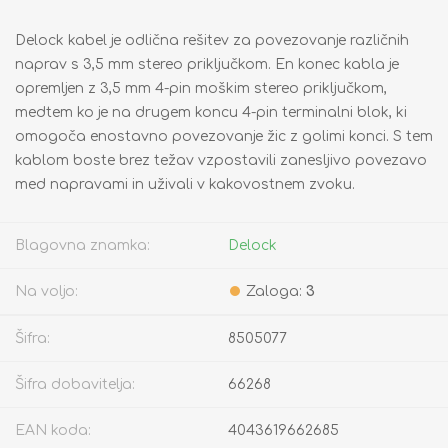
Delock kabel je odlična rešitev za povezovanje različnih
naprav s 3,5 mm stereo priključkom. En konec kabla je
opremljen z 3,5 mm 4-pin moškim stereo priključkom,
medtem ko je na drugem koncu 4-pin terminalni blok, ki
omogoča enostavno povezovanje žic z golimi konci. S tem
kablom boste brez težav vzpostavili zanesljivo povezavo
med napravami in uživali v kakovostnem zvoku.
Blagovna znamka:
Delock
Na voljo:
Zaloga:
3
Šifra:
8505077
Šifra dobavitelja:
66268
EAN koda:
4043619662685