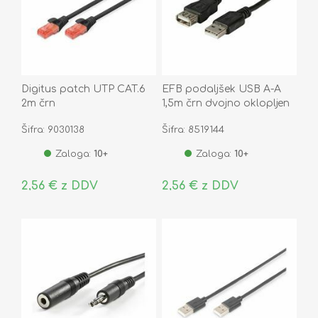
Digitus patch UTP CAT.6
EFB podaljšek USB A-A
2m črn
1,5m črn dvojno oklopljen
K5248SW.1,5
Šifra: 9030138
Šifra: 8519144
Zaloga:
10+
Zaloga:
10+
2,56 € z DDV
2,56 € z DDV