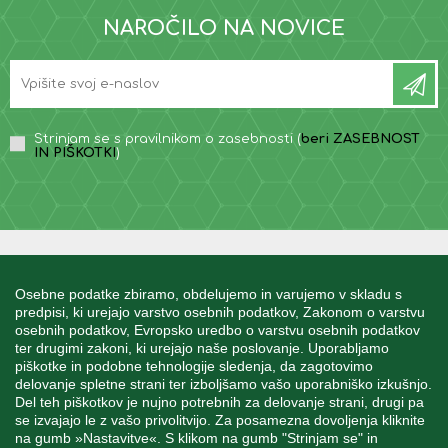
NAROČILO NA NOVICE
Strinjam se s pravilnikom o zasebnosti (
beri ZASEBNOST
IN PIŠKOTKI
)
INFORMACIJE
Osebne podatke zbiramo, obdelujemo in varujemo v skladu s
predpisi, ki urejajo varstvo osebnih podatkov, Zakonom o varstvu
osebnih podatkov, Evropsko uredbo o varstvu osebnih podatkov
MOJ RAČUN
ter drugimi zakoni, ki urejajo naše poslovanje. Uporabljamo
piškotke in podobne tehnologije sledenja, da zagotovimo
delovanje spletne strani ter izboljšamo vašo uporabniško izkušnjo.
STORITEV ZA STRANKE
Del teh piškotkov je nujno potrebnih za delovanje strani, drugi pa
se izvajajo le z vašo privolitvijo. Za posamezna dovoljenja kliknite
na gumb »Nastavitve«. S klikom na gumb "Strinjam se" in