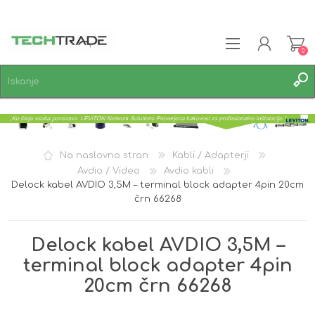
0
REGISTRACIJA
PRIJAVA
SEZNAM ŽELJA
0
Na naslovno stran
Kabli / Adapterji
Avdio / Video
Avdio kabli
Delock kabel AVDIO 3,5M – terminal block adapter 4pin 20cm
črn 66268
Delock kabel AVDIO 3,5M –
terminal block adapter 4pin
20cm črn 66268