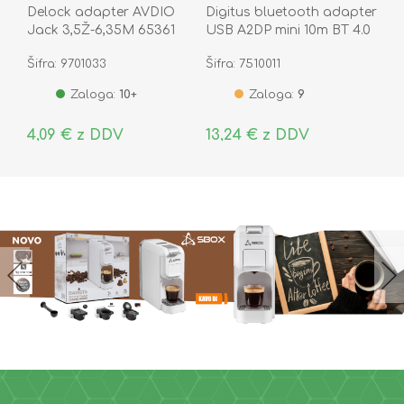
Delock adapter AVDIO
Digitus bluetooth adapter
Jack 3,5Ž-6,35M 65361
USB A2DP mini 10m BT 4.0
DN-30210-1
Šifra: 9701033
Šifra: 7510011
Zaloga:
10+
Zaloga:
9
4,09 € z DDV
13,24 € z DDV