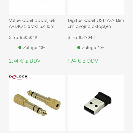
Value kabel podaljšek
Digitus kabel USB A-A 1,8m
AVDIO 3.5M-3.5Ž 10m
črn dvojno oklopljen
Šifra: 8505049
Šifra: 8519048
Zaloga:
10+
Zaloga:
10+
2,74 € z DDV
1,94 € z DDV