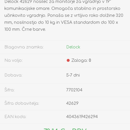
Delock 42629 nosilec za monitorje za vgradnjo v 19"
komunikacijske omare. Omogoča stabilno in prostorsko
učinkovito vgradnjo. Ponaša se z vrtljivo roko dolžine 320
mm, nosilnostjo do 10 kg in VESA standardom do 100 x
100 mm. Črne barve.
Blagovna znamka:
Delock
Na voljo:
Zaloga:
0
Dobava:
5-7 dni
Šifra:
7702104
Šifra dobavitelja:
42629
EAN koda:
4043619426294