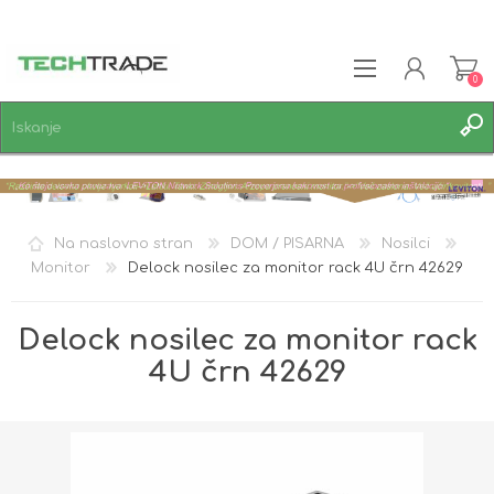
0
REGISTRACIJA
PRIJAVA
SEZNAM ŽELJA
0
Na naslovno stran
DOM / PISARNA
Nosilci
Monitor
Delock nosilec za monitor rack 4U črn 42629
Delock nosilec za monitor rack
4U črn 42629