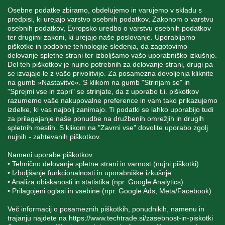
INFORMACIJE
Osebne podatke zbiramo, obdelujemo in varujemo v skladu s
predpisi, ki urejajo varstvo osebnih podatkov, Zakonom o varstvu
osebnih podatkov, Evropsko uredbo o varstvu osebnih podatkov
MOJ RAČUN
ter drugimi zakoni, ki urejajo naše poslovanje. Uporabljamo
piškotke in podobne tehnologije sledenja, da zagotovimo
delovanje spletne strani ter izboljšamo vašo uporabniško izkušnjo.
STORITEV ZA STRANKE
Del teh piškotkov je nujno potrebnih za delovanje strani, drugi pa
se izvajajo le z vašo privolitvijo. Za posamezna dovoljenja kliknite
na gumb »Nastavitve«. S klikom na gumb "Strinjam se" in
"Sprejmi vse in zapri" se strinjate, da z uporabo t.i. piškotkov
SPREMLJAJTE NAS
razumemo vaše nakupovalne preference in vam tako prikazujemo
izdelke, ki vas najbolj zanimajo. Ti podatki se lahko uporabijo tudi
za prilagajanje naše ponudbe na družbenih omrežjih in drugih
spletnih mestih. S klikom na "Zavrni vse" dovolite uporabo zgolj
nujnih - zahtevanih piškotkov.
Blatnica 8, 1236 Trzin
Nameni uporabe piškotkov:
+386 1 562 21 11
• Tehnično delovanje spletne strani in varnost (nujni piškotki)
• Izboljšanje funkcionalnosti in uporabniške izkušnje
• Analiza obiskanosti in statistika (npr. Google Analytics)
• Prilagojeni oglasi in vsebine (npr. Google Ads, Meta/Facebook)
Več informacij o posameznih piškotkih, ponudnikih, namenu in
trajanju najdete na
https://www.techtrade.si/zasebnost-in-piskotki