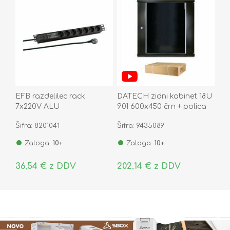
EFB razdelilec rack
DATECH zidni kabinet 18U
7x220V ALU
901 600x450 črn + polica
prenapetostna zaščita
DP.6418.9001
Šifra: 8201041
Šifra: 9435089
2m EK631DE.3
Zaloga:
10+
Zaloga:
10+
36,54 € z DDV
202,14 € z DDV