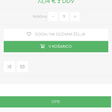
73,14 € z DDV
Količina:
DODAJ NA SEZNAM ŽELJA
V KOŠARICO
OPIS