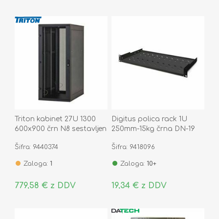
Triton kabinet 27U 1300
Digitus polica rack 1U
600x900 črn N8 sestavljen
250mm-15kg črna DN-19
perforirana sp./zd. vrata
TRAY-1-SW
Šifra: 9440374
Šifra: 9418096
Zaloga:
1
Zaloga:
10+
779,58 € z DDV
19,34 € z DDV