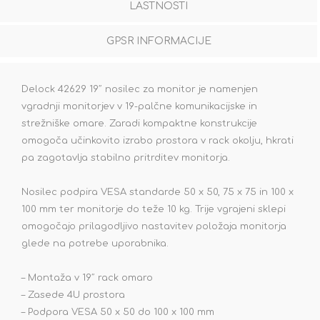
LASTNOSTI
GPSR INFORMACIJE
Delock 42629 19″ nosilec za monitor je namenjen
vgradnji monitorjev v 19-palčne komunikacijske in
strežniške omare. Zaradi kompaktne konstrukcije
omogoča učinkovito izrabo prostora v rack okolju, hkrati
pa zagotavlja stabilno pritrditev monitorja.
Nosilec podpira VESA standarde 50 x 50, 75 x 75 in 100 x
100 mm ter monitorje do teže 10 kg. Trije vgrajeni sklepi
omogočajo prilagodljivo nastavitev položaja monitorja
glede na potrebe uporabnika.
– Montaža v 19″ rack omaro
– Zasede 4U prostora
– Podpora VESA 50 x 50 do 100 x 100 mm