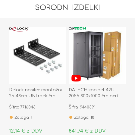
SORODNI IZDELKI
Delock nosilec montažni
DATECH kabinet 42U
25-48cm UNI rack črn
2055 800x1000 črn perf.
67281
vrata sp./zd.+polica
Šifra: 7716048
Šifra: 9440391
DT3.8042.9001
Zaloga:
1
Zaloga:
10
12,14 € z DDV
841,74 € z DDV