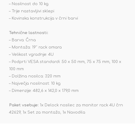
– Nosilnost do 10 kg
– Trije nastavljivi sklepi
– Kovinska konstrukcija v črni barvi
Tehnične lastnosti:
– Barva: Črna
– Montaža: 19″ rack omara
– Velikost vgradnje: 4U
– Podprti VESA standardi: 50 x 50 mm, 75 x 75 mm, 100 x
100 mm
– Dolžina nosilca: 320 mm
– Največja nosilnost: 10 kg
– Dimenzije: 482,6 x 142,0 x 179,0 mm
Paket vsebuje:
1x Delock nosilec za monitor rack 4U črn
42629, 1x Set za montažo, 1x Navodila