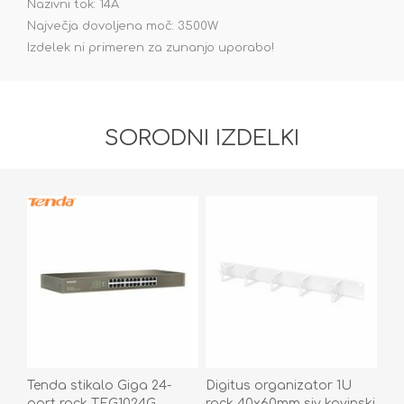
Nazivni tok: 14A
Največja dovoljena moč: 3500W
Izdelek ni primeren za zunanjo uporabo!
SORODNI IZDELKI
Tenda stikalo Giga 24-
Digitus organizator 1U
port rack TEG1024G
rack 40x60mm siv kovinski