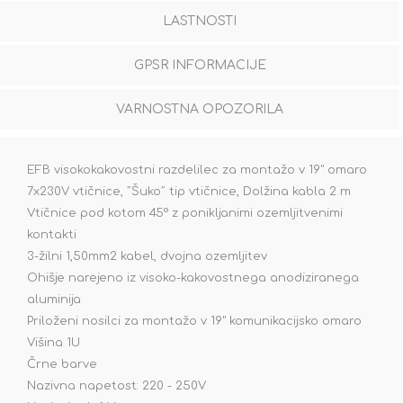
LASTNOSTI
GPSR INFORMACIJE
VARNOSTNA OPOZORILA
EFB visokokakovostni razdelilec za montažo v 19" omaro
7x230V vtičnice, ˝Šuko˝ tip vtičnice, Dolžina kabla 2 m
Vtičnice pod kotom 45° z ponikljanimi ozemljitvenimi
kontakti
3-žilni 1,50mm2 kabel, dvojna ozemljitev
Ohišje narejeno iz visoko-kakovostnega anodiziranega
aluminija
Priloženi nosilci za montažo v 19" komunikacijsko omaro
Višina 1U
Črne barve
Nazivna napetost: 220 - 250V