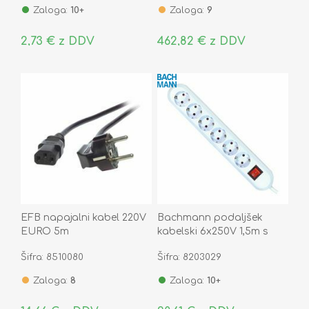
Zaloga:
10+
Zaloga:
9
2,73 € z DDV
462,82 € z DDV
EFB napajalni kabel 220V
Bachmann podaljšek
EURO 5m
kabelski 6x250V 1,5m s
stikalom bel 381.250K
Šifra: 8510080
Šifra: 8203029
Zaloga:
8
Zaloga:
10+