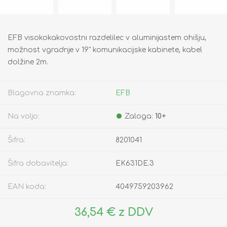
EFB visokokakovostni razdelilec v aluminijastem ohišju,
možnost vgradnje v 19" komunikacijske kabinete, kabel
dolžine 2m.
Blagovna znamka:
EFB
Na voljo:
Zaloga:
10+
Šifra:
8201041
Šifra dobavitelja:
EK631DE.3
EAN koda:
4049759203962
36,54 € z DDV