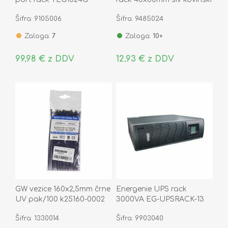
DN-97601
Šifra: 9105006
Šifra: 9485024
Zaloga:
7
Zaloga:
10+
99,98 € z DDV
12,93 € z DDV
GW vezice 160x2,5mm črne
Energenie UPS rack
UV pak/100 k25160-0002
3000VA EG-UPSRACK-13
Šifra: 1330014
Šifra: 9903040