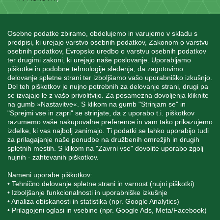
Osebne podatke zbiramo, obdelujemo in varujemo v skladu s
predpisi, ki urejajo varstvo osebnih podatkov, Zakonom o varstvu
osebnih podatkov, Evropsko uredbo o varstvu osebnih podatkov
INFORMACIJE
ter drugimi zakoni, ki urejajo naše poslovanje. Uporabljamo
piškotke in podobne tehnologije sledenja, da zagotovimo
delovanje spletne strani ter izboljšamo vašo uporabniško izkušnjo.
Del teh piškotkov je nujno potrebnih za delovanje strani, drugi pa
MOJ RAČUN
se izvajajo le z vašo privolitvijo. Za posamezna dovoljenja kliknite
na gumb »Nastavitve«. S klikom na gumb "Strinjam se" in
"Sprejmi vse in zapri" se strinjate, da z uporabo t.i. piškotkov
STORITEV ZA STRANKE
razumemo vaše nakupovalne preference in vam tako prikazujemo
izdelke, ki vas najbolj zanimajo. Ti podatki se lahko uporabijo tudi
za prilagajanje naše ponudbe na družbenih omrežjih in drugih
spletnih mestih. S klikom na "Zavrni vse" dovolite uporabo zgolj
SPREMLJAJTE NAS
nujnih - zahtevanih piškotkov.
Nameni uporabe piškotkov:
• Tehnično delovanje spletne strani in varnost (nujni piškotki)
• Izboljšanje funkcionalnosti in uporabniške izkušnje
• Analiza obiskanosti in statistika (npr. Google Analytics)
Blatnica 8, 1236 Trzin
• Prilagojeni oglasi in vsebine (npr. Google Ads, Meta/Facebook)
+386 1 562 21 11