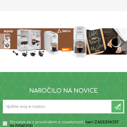
NAROČILO NA NOVICE
Strinjam se s pravilnikom o zasebnosti (
beri ZASEBNOST
IN PIŠKOTKI
)