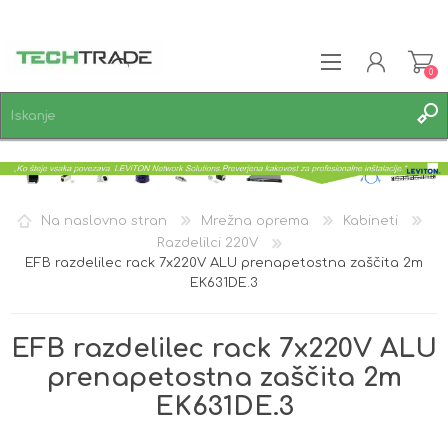
0
REGISTRACIJA
PRIJAVA
SEZNAM ŽELJA
0
Na naslovno stran
Mrežna oprema
Kabineti
Razdelilci 220V
EFB razdelilec rack 7x220V ALU prenapetostna zaščita 2m
EK631DE.3
EFB razdelilec rack 7x220V ALU
prenapetostna zaščita 2m
EK631DE.3