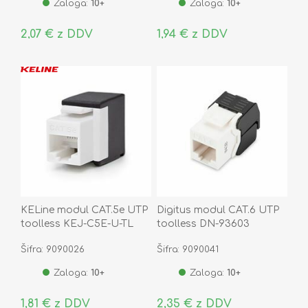
Zaloga:
10+
Zaloga:
10+
2,07 € z DDV
1,94 € z DDV
KELine modul CAT.5e UTP
Digitus modul CAT.6 UTP
toolless KEJ-C5E-U-TL
toolless DN-93603
Šifra: 9090026
Šifra: 9090041
Zaloga:
10+
Zaloga:
10+
1,81 € z DDV
2,35 € z DDV