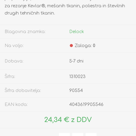
za rezanje Kevlar®, mešanih tkanin, poliestra in številnih
drugih tehničnih tkanin.
Blagovna znamka:
Delock
Na voljo:
Zaloga:
0
Dobava:
5-7 dni
Šifra:
1310023
Šifra dobavitelja:
90554
EAN koda:
4043619905546
24,34 € z DDV