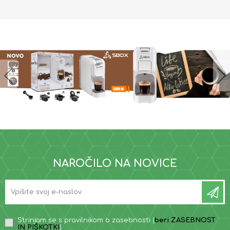
NAROČILO NA NOVICE
Strinjam se s pravilnikom o zasebnosti (
beri ZASEBNOST
IN PIŠKOTKI
)