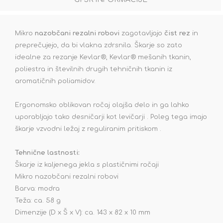
Mikro
nazobčani rezalni robovi
zagotavljajo
čist rez
in
preprečujejo, da bi vlakna zdrsnila. Škarje so zato
idealne za rezanje Kevlar®, Kevlar® mešanih tkanin,
poliestra in številnih drugih tehničnih tkanin iz
aromatičnih poliamidov.
Ergonomsko oblikovan ročaj olajša delo in ga lahko
uporabljajo tako desničarji kot levičarji . Poleg tega imajo
škarje vzvodni ležaj z reguliranim pritiskom .
Tehnične lastnosti:
Škarje iz kaljenega jekla s plastičnimi ročaji
Mikro nazobčani rezalni robovi
Barva: modra
Teža: ca. 58 g
Dimenzije (D x Š x V): ca. 143 x 82 x 10 mm