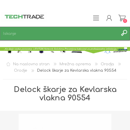
0
REGISTRACIJA
PRIJAVA
SEZNAM ŽELJA
0
Na naslovno stran
Mrežna oprema
Orodja
Orodje
Delock škarje za Kevlarska vlakna 90554
Delock škarje za Kevlarska
vlakna 90554