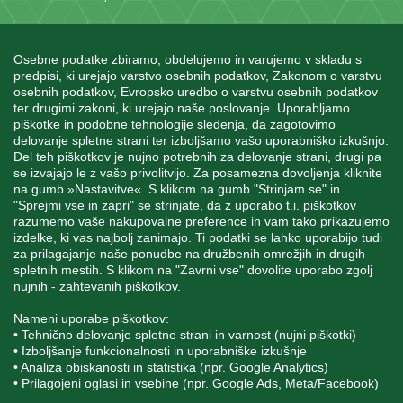
Osebne podatke zbiramo, obdelujemo in varujemo v skladu s
predpisi, ki urejajo varstvo osebnih podatkov, Zakonom o varstvu
osebnih podatkov, Evropsko uredbo o varstvu osebnih podatkov
INFORMACIJE
ter drugimi zakoni, ki urejajo naše poslovanje. Uporabljamo
piškotke in podobne tehnologije sledenja, da zagotovimo
delovanje spletne strani ter izboljšamo vašo uporabniško izkušnjo.
Del teh piškotkov je nujno potrebnih za delovanje strani, drugi pa
MOJ RAČUN
se izvajajo le z vašo privolitvijo. Za posamezna dovoljenja kliknite
na gumb »Nastavitve«. S klikom na gumb "Strinjam se" in
"Sprejmi vse in zapri" se strinjate, da z uporabo t.i. piškotkov
STORITEV ZA STRANKE
razumemo vaše nakupovalne preference in vam tako prikazujemo
izdelke, ki vas najbolj zanimajo. Ti podatki se lahko uporabijo tudi
za prilagajanje naše ponudbe na družbenih omrežjih in drugih
spletnih mestih. S klikom na "Zavrni vse" dovolite uporabo zgolj
SPREMLJAJTE NAS
nujnih - zahtevanih piškotkov.
Nameni uporabe piškotkov:
• Tehnično delovanje spletne strani in varnost (nujni piškotki)
• Izboljšanje funkcionalnosti in uporabniške izkušnje
• Analiza obiskanosti in statistika (npr. Google Analytics)
Blatnica 8, 1236 Trzin
• Prilagojeni oglasi in vsebine (npr. Google Ads, Meta/Facebook)
+386 1 562 21 11