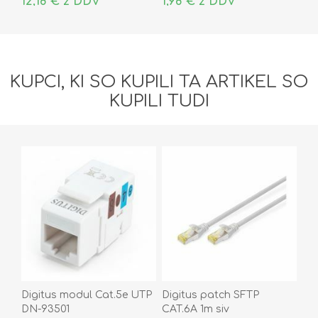
12,18 € z DDV
1,98 € z DDV
KUPCI, KI SO KUPILI TA ARTIKEL SO
KUPILI TUDI
Digitus modul Cat.5e UTP
Digitus patch SFTP
DN-93501
CAT.6A 1m siv