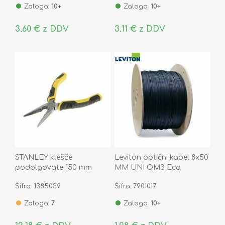
Zaloga:
10+
Zaloga:
10+
3,60 € z DDV
3,11 € z DDV
STANLEY klešče
Leviton optični kabel 8x50
podolgovate 150 mm
MM UNI OM3 Eca
Šifra: 1385039
Šifra: 7901017
Zaloga:
7
Zaloga:
10+