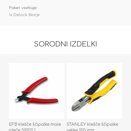
Paket vsebuje:
1x Delock škarje
SORODNI IZDELKI
EFB klešče ščipalke male
STANLEY klešče ščipalke
rdeče 39912.1
velike 150 mm