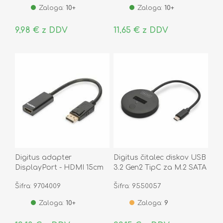
Zaloga:
10+
Zaloga:
10+
9,98 € z DDV
11,65 € z DDV
Digitus adapter
Digitus čitalec diskov USB
DisplayPort - HDMI 15cm
3.2 Gen2 TipC za M.2 SATA
AK-340400-001-S
NVMe PCIe SSD DA-71547
Šifra: 9704009
Šifra: 9550057
Zaloga:
10+
Zaloga:
9