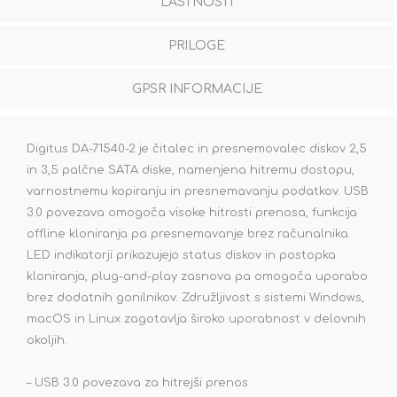
LASTNOSTI
PRILOGE
GPSR INFORMACIJE
Digitus DA-71540-2 je čitalec in presnemovalec diskov 2,5
in 3,5 palčne SATA diske, namenjena hitremu dostopu,
varnostnemu kopiranju in presnemavanju podatkov. USB
3.0 povezava omogoča visoke hitrosti prenosa, funkcija
offline kloniranja pa presnemavanje brez računalnika.
LED indikatorji prikazujejo status diskov in postopka
kloniranja, plug-and-play zasnova pa omogoča uporabo
brez dodatnih gonilnikov. Združljivost s sistemi Windows,
macOS in Linux zagotavlja široko uporabnost v delovnih
okoljih.
– USB 3.0 povezava za hitrejši prenos