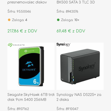
presnemovalec diskov
BX500 SATA 3 TLC 3D
USB 3.2 TipC za M.2
CT240BX500SSD1
Šifra: 9550046
Šifra: 8943076
NVMe PCIe+SATA 64138
Zaloga:
4
Zaloga:
10+
217,86 € z DDV
69,48 € z DDV
Seagate SkyHawk 6TB trdi
Synology NAS DS225+ za
disk 9cm 5400 256MB
2 diska
SATA ST6000VX009
Šifra: 8907162
Šifra: 8910047