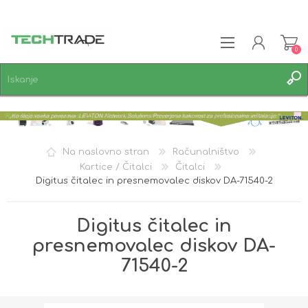
0
REGISTRACIJA
PRIJAVA
SEZNAM ŽELJA
0
Na naslovno stran
Računalništvo
Kartice / Čitalci
Čitalci
Digitus čitalec in presnemovalec diskov DA-71540-2
Digitus čitalec in
presnemovalec diskov DA-
71540-2