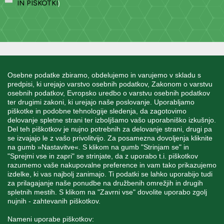
IN PIŠKOTKI
)
INFORMACIJE
Osebne podatke zbiramo, obdelujemo in varujemo v skladu s
predpisi, ki urejajo varstvo osebnih podatkov, Zakonom o varstvu
osebnih podatkov, Evropsko uredbo o varstvu osebnih podatkov
MOJ RAČUN
ter drugimi zakoni, ki urejajo naše poslovanje. Uporabljamo
piškotke in podobne tehnologije sledenja, da zagotovimo
delovanje spletne strani ter izboljšamo vašo uporabniško izkušnjo.
STORITEV ZA STRANKE
Del teh piškotkov je nujno potrebnih za delovanje strani, drugi pa
se izvajajo le z vašo privolitvijo. Za posamezna dovoljenja kliknite
na gumb »Nastavitve«. S klikom na gumb "Strinjam se" in
"Sprejmi vse in zapri" se strinjate, da z uporabo t.i. piškotkov
SPREMLJAJTE NAS
razumemo vaše nakupovalne preference in vam tako prikazujemo
izdelke, ki vas najbolj zanimajo. Ti podatki se lahko uporabijo tudi
za prilagajanje naše ponudbe na družbenih omrežjih in drugih
spletnih mestih. S klikom na "Zavrni vse" dovolite uporabo zgolj
nujnih - zahtevanih piškotkov.
Blatnica 8, 1236 Trzin
Nameni uporabe piškotkov: