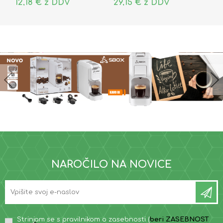
12,18 € z DDV
29,15 € z DDV
NAROČILO NA NOVICE
Strinjam se s pravilnikom o zasebnosti (
beri ZASEBNOST