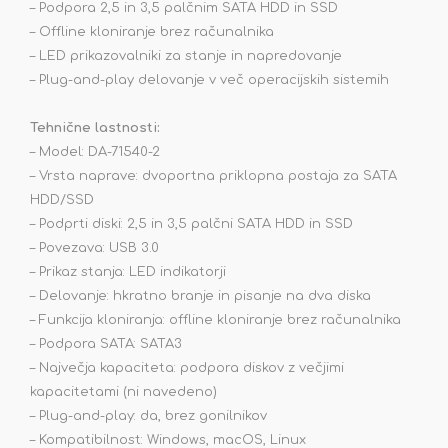
– Podpora 2,5 in 3,5 palčnim SATA HDD in SSD
– Offline kloniranje brez računalnika
– LED prikazovalniki za stanje in napredovanje
– Plug-and-play delovanje v več operacijskih sistemih
Tehnične lastnosti:
– Model: DA-71540-2
– Vrsta naprave: dvoportna priklopna postaja za SATA
HDD/SSD
– Podprti diski: 2,5 in 3,5 palčni SATA HDD in SSD
– Povezava: USB 3.0
– Prikaz stanja: LED indikatorji
– Delovanje: hkratno branje in pisanje na dva diska
– Funkcija kloniranja: offline kloniranje brez računalnika
– Podpora SATA: SATA3
– Največja kapaciteta: podpora diskov z večjimi
kapacitetami (ni navedeno)
– Plug-and-play: da, brez gonilnikov
– Kompatibilnost: Windows, macOS, Linux