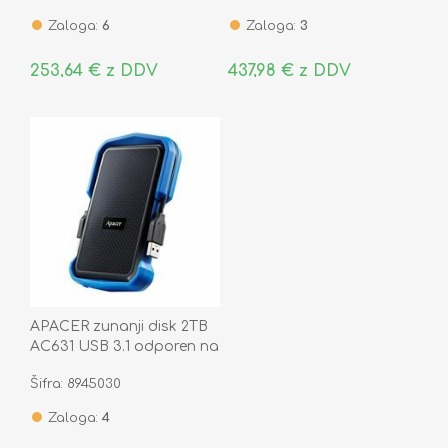
Zaloga:
6
Zaloga:
3
253,64 € z DDV
437,98 € z DDV
APACER zunanji disk 2TB
AC631 USB 3.1 odporen na
udarce črno/moder
Šifra: 8945030
Zaloga:
4