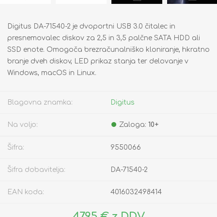
Digitus DA-71540-2 je dvoportni USB 3.0 čitalec in
presnemovalec diskov za 2,5 in 3,5 palčne SATA HDD ali
SSD enote. Omogoča brezračunalniško kloniranje, hkratno
branje dveh diskov, LED prikaz stanja ter delovanje v
Windows, macOS in Linux.
Blagovna znamka:
Digitus
Na voljo:
Zaloga:
10+
Šifra:
9550066
Šifra dobavitelja:
DA-71540-2
EAN koda:
4016032498414
47,95 € z DDV