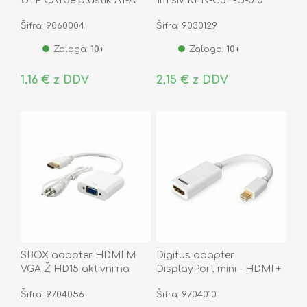
UTP CAT5e plastik AT-A
1m siv KEN-C5E-U-010
8/8
Šifra: 9060004
Šifra: 9030129
Zaloga:
10+
Zaloga:
10+
1,16 € z DDV
2,15 € z DDV
SBOX adapter HDMI M
Digitus adapter
VGA Ž HD15 aktivni na
DisplayPort mini - HDMI +
kablu 15cm
Avdio bel AK-340411-001-W
Šifra: 9704056
Šifra: 9704010