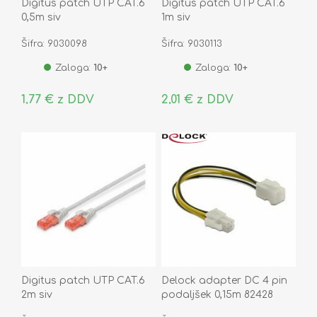
Digitus patch UTP CAT.6
Digitus patch UTP CAT.6
0,5m siv
1m siv
Šifra: 9030098
Šifra: 9030113
Zaloga:
10+
Zaloga:
10+
1,77 € z DDV
2,01 € z DDV
Digitus patch UTP CAT.6
Delock adapter DC 4 pin
2m siv
podaljšek 0,15m 82428