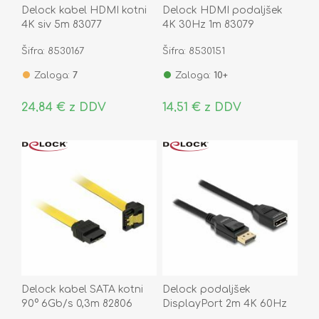
Delock kabel HDMI kotni
Delock HDMI podaljšek
4K siv 5m 83077
4K 30Hz 1m 83079
Šifra: 8530167
Šifra: 8530151
Zaloga:
7
Zaloga:
10+
24,84 € z DDV
14,51 € z DDV
Delock kabel SATA kotni
Delock podaljšek
90° 6Gb/s 0,3m 82806
DisplayPort 2m 4K 60Hz
črn 80002