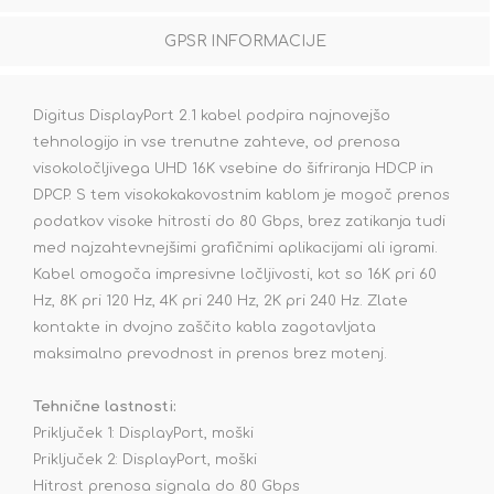
GPSR INFORMACIJE
Digitus DisplayPort 2.1 kabel podpira najnovejšo
tehnologijo in vse trenutne zahteve, od prenosa
visokoločljivega UHD 16K vsebine do šifriranja HDCP in
DPCP. S tem visokokakovostnim kablom je mogoč prenos
podatkov visoke hitrosti do 80 Gbps, brez zatikanja tudi
med najzahtevnejšimi grafičnimi aplikacijami ali igrami.
Kabel omogoča impresivne ločljivosti, kot so 16K pri 60
Hz, 8K pri 120 Hz, 4K pri 240 Hz, 2K pri 240 Hz. Zlate
kontakte in dvojno zaščito kabla zagotavljata
maksimalno prevodnost in prenos brez motenj.
Tehnične lastnosti:
Priključek 1: DisplayPort, moški
Priključek 2: DisplayPort, moški
Hitrost prenosa signala do 80 Gbps