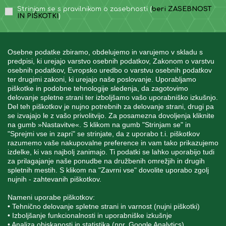
Strinjam se s pravilnikom o zasebnosti (
beri ZASEBNOST
IN PIŠKOTKI
)
Osebne podatke zbiramo, obdelujemo in varujemo v skladu s
predpisi, ki urejajo varstvo osebnih podatkov, Zakonom o varstvu
osebnih podatkov, Evropsko uredbo o varstvu osebnih podatkov
INFORMACIJE
ter drugimi zakoni, ki urejajo naše poslovanje. Uporabljamo
piškotke in podobne tehnologije sledenja, da zagotovimo
delovanje spletne strani ter izboljšamo vašo uporabniško izkušnjo.
Del teh piškotkov je nujno potrebnih za delovanje strani, drugi pa
MOJ RAČUN
se izvajajo le z vašo privolitvijo. Za posamezna dovoljenja kliknite
na gumb »Nastavitve«. S klikom na gumb "Strinjam se" in
"Sprejmi vse in zapri" se strinjate, da z uporabo t.i. piškotkov
STORITEV ZA STRANKE
razumemo vaše nakupovalne preference in vam tako prikazujemo
izdelke, ki vas najbolj zanimajo. Ti podatki se lahko uporabijo tudi
za prilagajanje naše ponudbe na družbenih omrežjih in drugih
spletnih mestih. S klikom na "Zavrni vse" dovolite uporabo zgolj
SPREMLJAJTE NAS
nujnih - zahtevanih piškotkov.
Nameni uporabe piškotkov:
• Tehnično delovanje spletne strani in varnost (nujni piškotki)
• Izboljšanje funkcionalnosti in uporabniške izkušnje
• Analiza obiskanosti in statistika (npr. Google Analytics)
Blatnica 8, 1236 Trzin