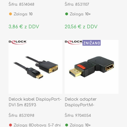
Šifra: 8514048
Šifra: 8531107
Zaloga:
10
Zaloga:
10+
3,86 € z DDV
20,56 € z DDV
Delock kabel DisplayPort-
Delock adapter
DVI 5m 82593
DisplayPortM-
DisplayPortŽ kotni levi
Šifra: 8531098
Šifra: 9704054
65377
Zaloga:
0
Dobava: 5-7 dni
Zaloga:
10+