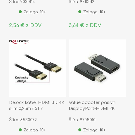
Šifra: 9030114
Šifra: 9710012
Zaloga:
10+
Zaloga:
10+
2,56 € z DDV
3,64 € z DDV
Delock kabel HDMI 3D 4K
Value adapter pasivni
slim 0,25m 85117
DisplayPort-HDMI 2K
60Hz 12.99.3158-10
Šifra: 8530079
Šifra: 9705010
Zaloga:
10+
Zaloga:
10+