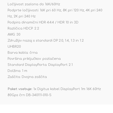
Ločljivost zaslona do 16K/60Hz
Podprte ločljivosti: 16K pri 60 Hz, 8K pri 120 Hz, 4K pri 240
Hz, 2K pri 240 Hz
Podpira dinamični HDR 4:4:4 / HDR 10 in 3D
Različica HDCP: 2.2
AWG: 30
Združljiv nazaj s standardi DP 2.0, 1.4, 1.3 in 1.2
UHBR20
Barva kabla: črna
Površina priključkov: pozlačena
Standard DisplayPorta: DisplayPort 2.1
Dolžina: 1 m
Zaščita: Dvojna zaščita
Paket vsebuje:
1x Digitus kabel DisplayPort 1m 16K 60Hz
80Gps črn DB-340111-010-S