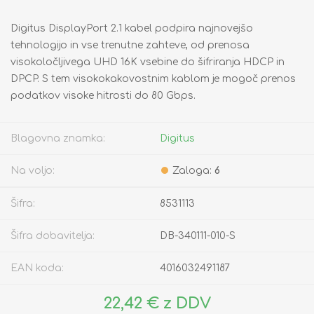
Digitus DisplayPort 2.1 kabel podpira najnovejšo
tehnologijo in vse trenutne zahteve, od prenosa
visokoločljivega UHD 16K vsebine do šifriranja HDCP in
DPCP. S tem visokokakovostnim kablom je mogoč prenos
podatkov visoke hitrosti do 80 Gbps.
Blagovna znamka:
Digitus
Na voljo:
Zaloga:
6
Šifra:
8531113
Šifra dobavitelja:
DB-340111-010-S
EAN koda:
4016032491187
22,42 € z DDV