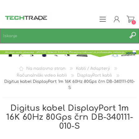
0
REGISTRACIJA
PRIJAVA
SEZNAM ŽELJA
0
Na naslovno stran
Kabli / Adapterji
Računalniški video kabli
DisplayPort kabli
Digitus kabel DisplayPort 1m 16K 60Hz 80Gps črn DB-340111-010-
S
Digitus kabel DisplayPort 1m
16K 60Hz 80Gps črn DB-340111-
010-S