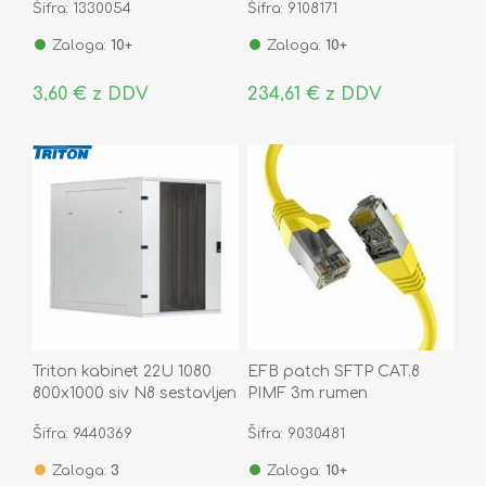
Šifra: 1330054
Šifra: 9108171
Zaloga:
10+
Zaloga:
10+
3,60 € z DDV
234,61 € z DDV
Triton kabinet 22U 1080
EFB patch SFTP CAT.8
800x1000 siv N8 sestavljen
PIMF 3m rumen
Šifra: 9440369
Šifra: 9030481
Zaloga:
3
Zaloga:
10+