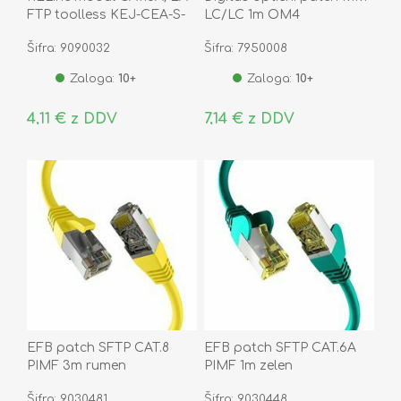
FTP toolless KEJ-CEA-S-
LC/LC 1m OM4
10G
Šifra: 9090032
Šifra: 7950008
Zaloga:
10+
Zaloga:
10+
4,11 € z DDV
7,14 € z DDV
EFB patch SFTP CAT.8
EFB patch SFTP CAT.6A
PIMF 3m rumen
PIMF 1m zelen
Šifra: 9030481
Šifra: 9030448