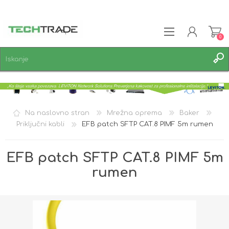
0
REGISTRACIJA
PRIJAVA
SEZNAM ŽELJA
0
Na naslovno stran
Mrežna oprema
Baker
Priključni kabli
EFB patch SFTP CAT.8 PIMF 5m rumen
EFB patch SFTP CAT.8 PIMF 5m
rumen