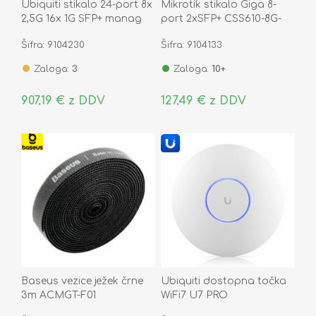
Ubiquiti stikalo 24-port 8x
Mikrotik stikalo Giga 8-
2,5G 16x 1G SFP+ manag
port 2xSFP+ CSS610-8G-
PoE++ 400W USW-PRO-
2S+IN
Šifra: 9104230
Šifra: 9104133
MAX-24-POE
Zaloga:
3
Zaloga:
10+
907,19 € z DDV
127,49 € z DDV
Baseus vezice ježek črne
Ubiquiti dostopna točka
3m ACMGT-F01
WiFi7 U7 PRO