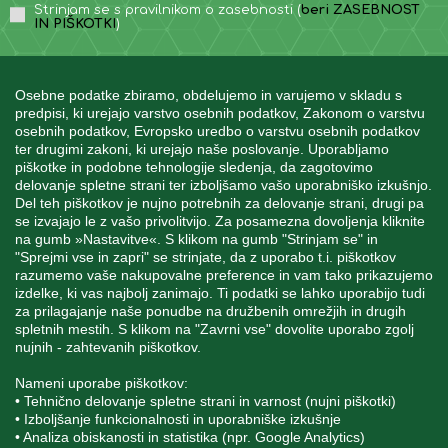
Strinjam se s pravilnikom o zasebnosti (
beri ZASEBNOST
IN PIŠKOTKI
)
Osebne podatke zbiramo, obdelujemo in varujemo v skladu s
predpisi, ki urejajo varstvo osebnih podatkov, Zakonom o varstvu
osebnih podatkov, Evropsko uredbo o varstvu osebnih podatkov
INFORMACIJE
ter drugimi zakoni, ki urejajo naše poslovanje. Uporabljamo
piškotke in podobne tehnologije sledenja, da zagotovimo
delovanje spletne strani ter izboljšamo vašo uporabniško izkušnjo.
Del teh piškotkov je nujno potrebnih za delovanje strani, drugi pa
MOJ RAČUN
se izvajajo le z vašo privolitvijo. Za posamezna dovoljenja kliknite
na gumb »Nastavitve«. S klikom na gumb "Strinjam se" in
"Sprejmi vse in zapri" se strinjate, da z uporabo t.i. piškotkov
STORITEV ZA STRANKE
razumemo vaše nakupovalne preference in vam tako prikazujemo
izdelke, ki vas najbolj zanimajo. Ti podatki se lahko uporabijo tudi
za prilagajanje naše ponudbe na družbenih omrežjih in drugih
spletnih mestih. S klikom na "Zavrni vse" dovolite uporabo zgolj
SPREMLJAJTE NAS
nujnih - zahtevanih piškotkov.
Nameni uporabe piškotkov:
• Tehnično delovanje spletne strani in varnost (nujni piškotki)
• Izboljšanje funkcionalnosti in uporabniške izkušnje
• Analiza obiskanosti in statistika (npr. Google Analytics)
Blatnica 8, 1236 Trzin