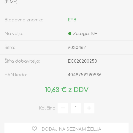
(PIMF).
Blagovna znamka:
EFB
Na voljo:
Zaloga:
10+
Šifra:
9030482
Šifra dobavitelja:
EC020200250
EAN koda:
4049759290986
10,63 € z DDV
Količina:
DODAJ NA SEZNAM ŽELJA