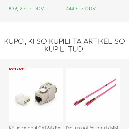
839,12 € z DDV
7,44 € z DDV
KUPCI, KI SO KUPILI TA ARTIKEL SO
KUPILI TUDI
KELine modul CAT.6A/EA
Digitus optični patch MM