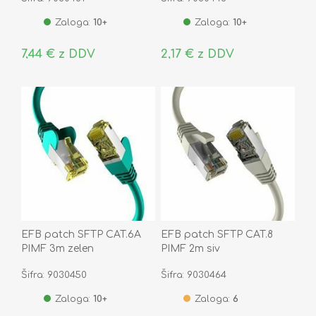
Zaloga:
10+
Zaloga:
10+
7,44 € z DDV
2,17 € z DDV
EFB patch SFTP CAT.6A
EFB patch SFTP CAT.8
PIMF 3m zelen
PIMF 2m siv
Šifra: 9030450
Šifra: 9030464
Zaloga:
10+
Zaloga:
6