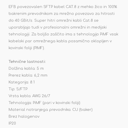
EFB povezovalen SFTP kabel CAT.8 z mehko žico in 100%
bakrenim prevodnikom za mrežno povezavo za hitrosti
do 40 GBit/s. Super hitri omrežni kabli Cat.8 se
uporabljajo tudi v profesionalni omrežni in medijski
tehnologiji. Za boljšo zaščito ima s tehnologijo PiMF vsak
kabelski par omrežnega kabla posamično oklopljen v
kovinski foliji (PIMF).
Tehnične lastnosti:
Dolžina kabla: 5 m
Prerez kabla: 6,2 mm
Kategorija: 8.1
Tip: S/FTP
Vrsta kabla: AWG 26/7
Tehnologija: PiMF (pari v kovinski foliji)
Material notranjega prevodnika: CU (baker)
Brez halogenov
IP20