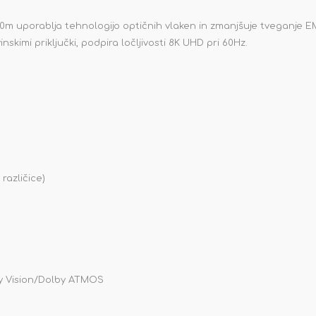
m uporablja tehnologijo optičnih vlaken in zmanjšuje tveganje EMI/R
skimi priključki, podpira ločljivosti 8K UHD pri 60Hz.
različice)
by Vision/Dolby ATMOS