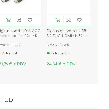
igitus kabel HDMI AOC
Digitus pretvornik USB
ibridni optični 20m 4K
3.0 TipC-HDMI 4K 30Hz
0Hz AK-330127-200-S
DA-70836
ifra: 8530200
Šifra: 9724020
Zaloga:
4
Zaloga:
10+
31,76 € z DDV
24,34 € z DDV
 TUDI