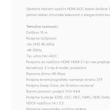
Gembird hibridni optični HDMI AOC kabel dolžine 10
pleten kabel vrhunske kakovosti z elegantnimi kovin
Tehnične lastnosti:
Dolžina: 10 m
Podprte ločljivosti:
-do UHD 8K 60Hz
-4K 120Hz
Tip: ultra hitri AOC
Podpora za različico HDMI: HDMI 2.1 (in vse prejšnje 
Konektorji: 2 x tip-A moški, pozlačeni
Pasovna širina: 48 Gbps
Podpira kinematografsko razmerje stranic 21:9
Podpira Deep Color, do 16-bitov na kanal
Barvni prostori: podprt YUV 4:4:4
Podprte funkcije: EDID, CEC. HEC, HARC, HDR, Dol
HDCP: različica 1.4 / 2.2
Material prevodnika: optična vlakna