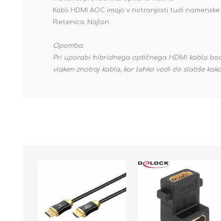
Kabli HDMI AOC imajo v notranjosti tudi namenske 
Pletenica: Najlon
Opomba:
Pri uporabi hibridnega optičnega HDMI kabla bodi
vlaken znotraj kabla, kar lahko vodi do slabše kak