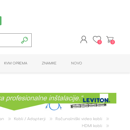
0
0
REGISTRACIJA
KVM OPREMA
ZNAMKE
NOVO
PRIJAVA
MONTAŽNA OPREMA
POTROŠNI MATERIAL
AKTIVNA OPREMA
LINE EXTENDER
PC OPREMA
ADAPTERJI
KARTICE / ČITALCI
BATERIJE / LED
PROGRAMSKA
NAPAJALNI
ORODJA
OPREMA
an
Kabli / Adapterji
Računalniški video kabli
HDMI kabli