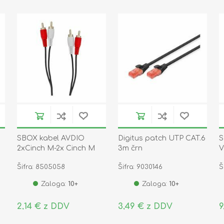
SBOX kabel AVDIO
Digitus patch UTP CAT.6
S
2xCinch M-2x Cinch M
3m črn
V
1,5m RCA-101/R
k
Šifra: 8505058
Šifra: 9030146
Š
Zaloga:
10+
Zaloga:
10+
2,14 € z DDV
3,49 € z DDV
9