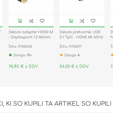
Ž
Delock adapter HDMI M
Delock pretvornik USB
D
- Displayport 1.2 Aktivni
3.1 TipC - HDMI 4K 60Hz
h
25cm 62667
62730
6
Šifra: 9704038
Šifra: 9724017
Š
Zaloga:
10+
Zaloga:
4
74,85 € z DDV
54,00 € z DDV
1
I, KI SO KUPILI TA ARTIKEL SO KUPILI