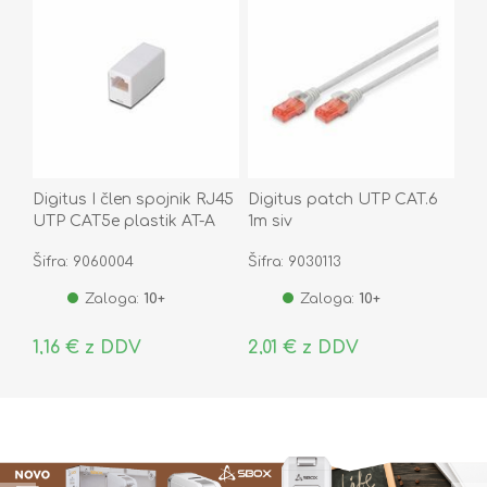
Digitus I člen spojnik RJ45
Digitus patch UTP CAT.6
UTP CAT5e plastik AT-A
1m siv
8/8
Šifra: 9060004
Šifra: 9030113
Zaloga:
10+
Zaloga:
10+
1,16 € z DDV
2,01 € z DDV