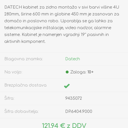
DATECH kabinet za zidno montažo v sivi barvi višine 4U
280mm, širine 600 mm in globine 450 mm je zasnovan za
domačo in poslovno rabo. Uporablja se ga lahko za
telekomunikacijske inštalacije, video nadzor, alarmne
sisteme. Kabinet je namenjen vgradnji 19" pasivnih in
aktivnih komponent.
Blagovna znamka:
Datech
Na voljo:
Zaloga:
10+
Brezplačna dostava
Šifra:
9435072
Šifra dobavitelja:
DP.6404.9000
121,94 € z DDV