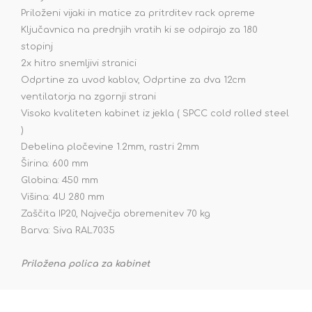
Priloženi vijaki in matice za pritrditev rack opreme
Ključavnica na prednjih vratih ki se odpirajo za 180
stopinj
2x hitro snemljivi stranici
Odprtine za uvod kablov, Odprtine za dva 12cm
ventilatorja na zgornji strani
Visoko kvaliteten kabinet iz jekla ( SPCC cold rolled steel
)
Debelina pločevine 1.2mm, rastri 2mm
Širina: 600 mm
Globina: 450 mm
Višina: 4U 280 mm
Zaščita IP20, Največja obremenitev 70 kg
Barva: Siva RAL7035
Priložena polica za kabinet