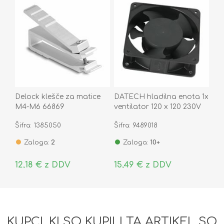
Delock klešče za matice
DATECH hladilna enota 1x
M4-M6 66869
ventilator 120 x 120 230V
črn CF.BB11.01
Šifra: 1385050
Šifra: 9489018
Zaloga:
2
Zaloga:
10+
12,18 € z DDV
15,49 € z DDV
KUPCI, KI SO KUPILI TA ARTIKEL SO