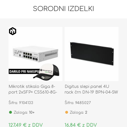
SORODNI IZDELKI
Mikrotik stikalo Giga 8-
Digitus slepi panel 4U
port 2xSFP+ CSS610-8G-
rack črn DN-19 BPN-04-SW
2S+IN
Šifra: 9104133
Šifra: 9485027
Zaloga:
10+
Zaloga:
2
127,49 € z DDV
16,84 € z DDV