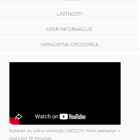
LASTNOSTI
GPSR INFORMACIJE
VARNOSTNA OPOZORILA
Kabinet za zidno montažo DATECH, hitro sestavljiv v
manj kot 10 minutah.