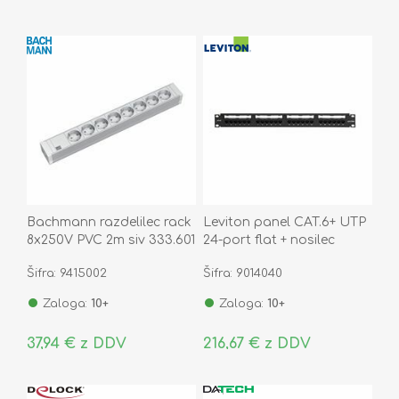
Bachmann razdelilec rack
Leviton panel CAT.6+ UTP
8x250V PVC 2m siv 333.601
24-port flat + nosilec
kablov 69586-B24
Šifra: 9415002
Šifra: 9014040
Zaloga:
10+
Zaloga:
10+
37,94 € z DDV
216,67 € z DDV