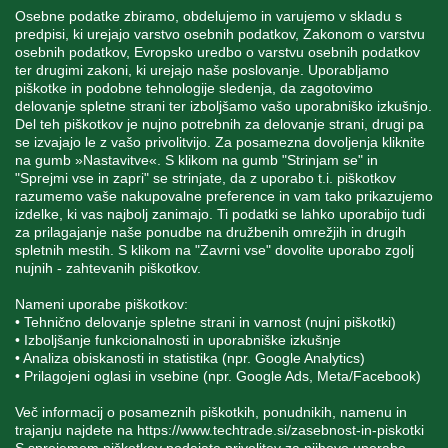
Osebne podatke zbiramo, obdelujemo in varujemo v skladu s
predpisi, ki urejajo varstvo osebnih podatkov, Zakonom o varstvu
osebnih podatkov, Evropsko uredbo o varstvu osebnih podatkov
MOJ RAČUN
ter drugimi zakoni, ki urejajo naše poslovanje. Uporabljamo
piškotke in podobne tehnologije sledenja, da zagotovimo
delovanje spletne strani ter izboljšamo vašo uporabniško izkušnjo.
STORITEV ZA STRANKE
Del teh piškotkov je nujno potrebnih za delovanje strani, drugi pa
se izvajajo le z vašo privolitvijo. Za posamezna dovoljenja kliknite
na gumb »Nastavitve«. S klikom na gumb "Strinjam se" in
"Sprejmi vse in zapri" se strinjate, da z uporabo t.i. piškotkov
SPREMLJAJTE NAS
razumemo vaše nakupovalne preference in vam tako prikazujemo
izdelke, ki vas najbolj zanimajo. Ti podatki se lahko uporabijo tudi
za prilagajanje naše ponudbe na družbenih omrežjih in drugih
spletnih mestih. S klikom na "Zavrni vse" dovolite uporabo zgolj
nujnih - zahtevanih piškotkov.
Blatnica 8, 1236 Trzin
Nameni uporabe piškotkov:
• Tehnično delovanje spletne strani in varnost (nujni piškotki)
+386 1 562 21 11
• Izboljšanje funkcionalnosti in uporabniške izkušnje
• Analiza obiskanosti in statistika (npr. Google Analytics)
• Prilagojeni oglasi in vsebine (npr. Google Ads, Meta/Facebook)
Več informacij o posameznih piškotkih, ponudnikih, namenu in
trajanju najdete na
https://www.techtrade.si/zasebnost-in-piskotki