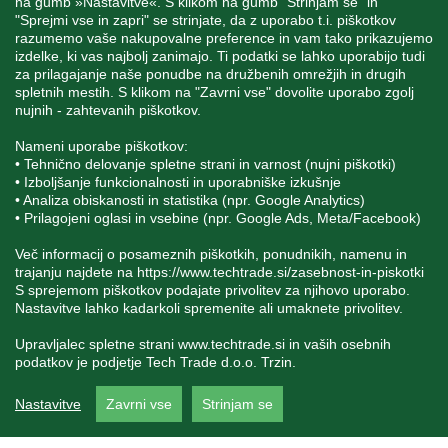
na gumb »Nastavitve«. S klikom na gumb "Strinjam se" in
"Sprejmi vse in zapri" se strinjate, da z uporabo t.i. piškotkov
STORITEV ZA STRANKE
razumemo vaše nakupovalne preference in vam tako prikazujemo
izdelke, ki vas najbolj zanimajo. Ti podatki se lahko uporabijo tudi
za prilagajanje naše ponudbe na družbenih omrežjih in drugih
spletnih mestih. S klikom na "Zavrni vse" dovolite uporabo zgolj
SPREMLJAJTE NAS
nujnih - zahtevanih piškotkov.
Nameni uporabe piškotkov:
• Tehnično delovanje spletne strani in varnost (nujni piškotki)
• Izboljšanje funkcionalnosti in uporabniške izkušnje
• Analiza obiskanosti in statistika (npr. Google Analytics)
Blatnica 8, 1236 Trzin
• Prilagojeni oglasi in vsebine (npr. Google Ads, Meta/Facebook)
+386 1 562 21 11
Več informacij o posameznih piškotkih, ponudnikih, namenu in
trajanju najdete na
https://www.techtrade.si/zasebnost-in-piskotki
S sprejemom piškotkov podajate privolitev za njihovo uporabo.
Nastavitve lahko kadarkoli spremenite ali umaknete privolitev.
Upravljalec spletne strani
www.techtrade.si
in vaših osebnih
podatkov je podjetje Tech Trade d.o.o. Trzin.
V podjetju TechTrade Trzin si prizadevamo objavljati
Nastavitve
Zavrni vse
Strinjam se
pravilne in verodostojne podatke. V kolikor na naši
spletni strani zasledite napačne oziroma neustrezne
podatke ali slike, vas prosimo, da nam to sporočite na