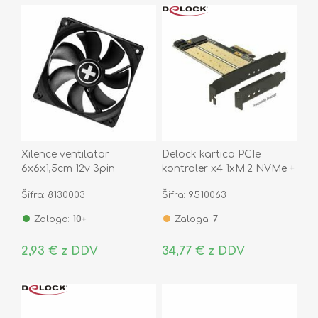
Xilence ventilator
Delock kartica PCIe
6x6x1,5cm 12v 3pin
kontroler x4 1xM.2 NVMe +
WhiteBox XF032
1xM.2 NGFF + Low Profile
Šifra: 8130003
Šifra: 9510063
Zaloga:
10+
Zaloga:
7
2,93 € z DDV
34,77 € z DDV