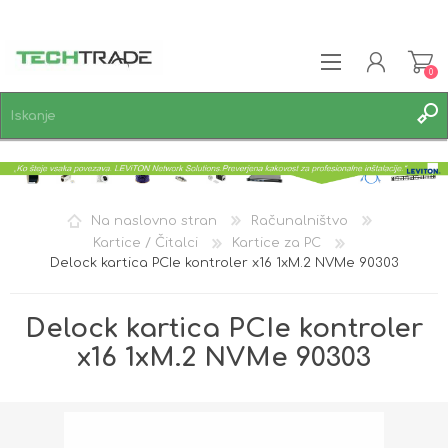
0
REGISTRACIJA
PRIJAVA
SEZNAM ŽELJA
0
Na naslovno stran
Računalništvo
Kartice / Čitalci
Kartice za PC
Delock kartica PCIe kontroler x16 1xM.2 NVMe 90303
Delock kartica PCIe kontroler
x16 1xM.2 NVMe 90303