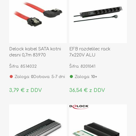
Delock kabel SATA kotni
EFB razdelilec rack
desni 0,7m 83970
7x220V ALU
prenapetostna zaščita
Šifra: 8514032
Šifra: 8201041
2m EK631DE.3
Zaloga:
0
Dobava: 5-7 dni
Zaloga:
10+
3,79 € z DDV
36,54 € z DDV