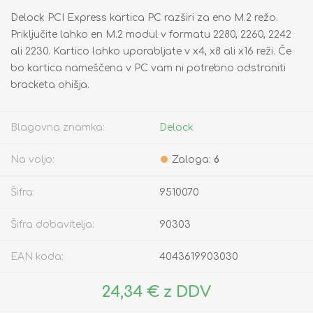
Delock PCI Express kartica PC razširi za eno M.2 režo.
Priključite lahko en M.2 modul v formatu 2280, 2260, 2242
ali 2230. Kartico lahko uporabljate v x4, x8 ali x16 reži. Če
bo kartica nameščena v PC vam ni potrebno odstraniti
bracketa ohišja.
Blagovna znamka:
Delock
Na voljo:
Zaloga:
6
Šifra:
9510070
Šifra dobavitelja:
90303
EAN koda:
4043619903030
24,34 € z DDV