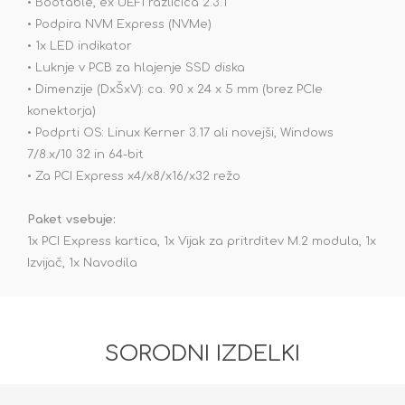
• Bootable, ex UEFI različica 2.3.1
• Podpira NVM Express (NVMe)
• 1x LED indikator
• Luknje v PCB za hlajenje SSD diska
• Dimenzije (DxŠxV): ca. 90 x 24 x 5 mm (brez PCIe
konektorja)
• Podprti OS: Linux Kerner 3.17 ali novejši, Windows
7/8.x/10 32 in 64-bit
• Za PCI Express x4/x8/x16/x32 režo
Paket vsebuje:
1x PCI Express kartica, 1x Vijak za pritrditev M.2 modula, 1x
Izvijač, 1x Navodila
SORODNI IZDELKI