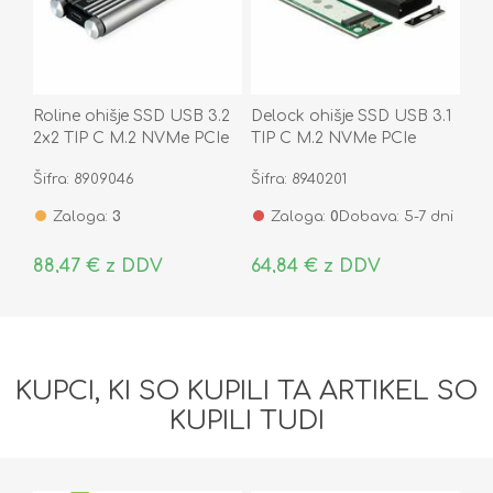
Roline ohišje SSD USB 3.2
Delock ohišje SSD USB 3.1
2x2 TIP C M.2 NVMe PCIe
TIP C M.2 NVMe PCIe
42600
Šifra: 8909046
Šifra: 8940201
Zaloga:
3
Zaloga:
0
Dobava: 5-7 dni
88,47 € z DDV
64,84 € z DDV
KUPCI, KI SO KUPILI TA ARTIKEL SO
KUPILI TUDI