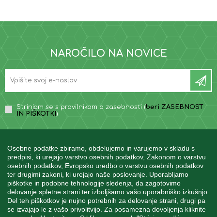
NAROČILO NA NOVICE
Strinjam se s pravilnikom o zasebnosti (
beri ZASEBNOST
IN PIŠKOTKI
)
Osebne podatke zbiramo, obdelujemo in varujemo v skladu s
predpisi, ki urejajo varstvo osebnih podatkov, Zakonom o varstvu
osebnih podatkov, Evropsko uredbo o varstvu osebnih podatkov
INFORMACIJE
ter drugimi zakoni, ki urejajo naše poslovanje. Uporabljamo
piškotke in podobne tehnologije sledenja, da zagotovimo
delovanje spletne strani ter izboljšamo vašo uporabniško izkušnjo.
Del teh piškotkov je nujno potrebnih za delovanje strani, drugi pa
MOJ RAČUN
se izvajajo le z vašo privolitvijo. Za posamezna dovoljenja kliknite