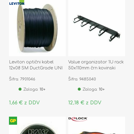
Leviton optični kabel
Value organizator 1U rack
12x08 SM DuctGrade UNI
50x110mm črn kovinski
OS2 B2ca
Šifra: 7901046
Šifra: 9485040
Zaloga:
10+
Zaloga:
10+
1,66 € z DDV
12,18 € z DDV