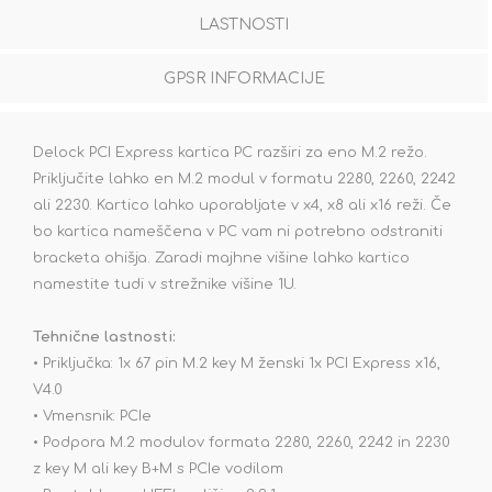
LASTNOSTI
GPSR INFORMACIJE
Delock PCI Express kartica PC razširi za eno M.2 režo.
Priključite lahko en M.2 modul v formatu 2280, 2260, 2242
ali 2230. Kartico lahko uporabljate v x4, x8 ali x16 reži. Če
bo kartica nameščena v PC vam ni potrebno odstraniti
bracketa ohišja. Zaradi majhne višine lahko kartico
namestite tudi v strežnike višine 1U.
Tehnične lastnosti:
• Priključka: 1x 67 pin M.2 key M ženski 1x PCI Express x16,
V4.0
• Vmensnik: PCIe
• Podpora M.2 modulov formata 2280, 2260, 2242 in 2230
z key M ali key B+M s PCIe vodilom