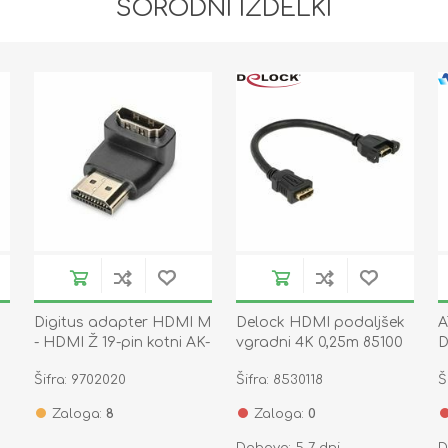
SORODNI IZDELKI
Digitus adapter HDMI M
Delock HDMI podaljšek
A
- HDMI Ž 19-pin kotni AK-
vgradni 4K 0,25m 85100
D
330502-000-S
k
Šifra: 9702020
Šifra: 8530118
Š
Zaloga:
8
Zaloga:
0
Dobava: 5-7 dni
D