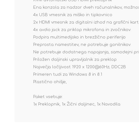
KVM avtomatski USB HDMI preklopnik
Ena konzola za nadzor dveh računalnikov, možnost
4x USB vmesnik za miško in tipkovnico
2x HDMI vmesnik za digitalni izhod na grafični karti
4x avdio jack za priklop mikrofona in zvočnikov
Podpira multimedijsko in brezžično periferijo
Preprosta namestitev, ne potrebuje gonilnikov
Ne potrebuje dodatnega napajanja, samodejni prik
Priložen daljinski upravljalnik za preklop
Največja ločljivost 1920 x 1200@60Hz; DDC2B
Primeren tudi za Windows 8 in 8.1
Plastično ohišje,
Paket vsebuje:
1x Preklopnik, 1x Žični daljinec, 1x Navodila