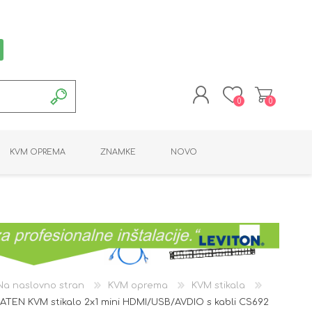
0
0
REGISTRACIJA
KVM OPREMA
ZNAMKE
NOVO
PRIJAVA
MONTAŽNA OPREMA
POTROŠNI MATERIAL
AKTIVNA OPREMA
LINE EXTENDER
PC OPREMA
ADAPTERJI
KARTICE / ČITALCI
BATERIJE / LED
PROGRAMSKA
NAPAJALNI
ORODJA
OPREMA
Na naslovno stran
KVM oprema
KVM stikala
ATEN KVM stikalo 2x1 mini HDMI/USB/AVDIO s kabli CS692