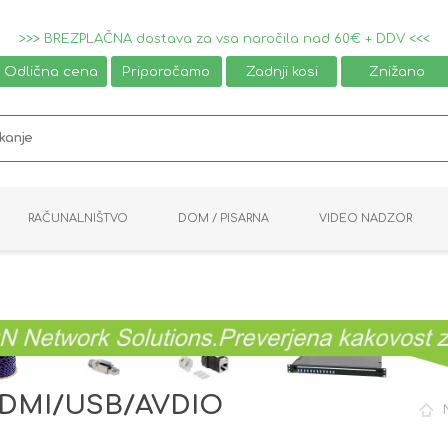
>>> BREZPLAČNA dostava za vsa naročila nad 60€ + DDV <<<
Odlična cena
Priporočamo
Zadnji kosi
Znižano
RAČUNALNIŠTVO
DOM / PISARNA
VIDEO NADZOR
MIŠKE / TIPKOVNICE
PAMETNI DOM
AVDIO / VIDEO
NAPAJALNIKI
KVM KABLI
KABINETI
PISARNIŠKA OPREMA
PRETVORNIKI
AV STIKALA
VTIČNICE
NALEPKE
GAMING
 HDMI/USB/AVDIO