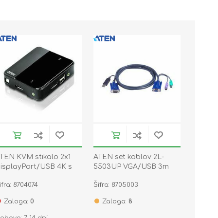
TEN KVM stikalo 2x1
ATEN set kablov 2L-
isplayPort/USB 4K s
5503UP VGA/USB 3m
abli CS782DP
ifra: 8704074
Šifra: 8705003
Zaloga:
0
Zaloga:
8
obava: 7-14 dni