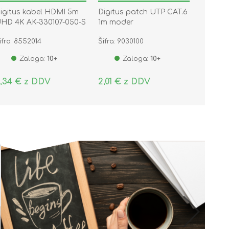
igitus kabel HDMI 5m
Digitus patch UTP CAT.6
HD 4K AK-330107-050-S
1m moder
ifra: 8552014
Šifra: 9030100
Zaloga:
10+
Zaloga:
10+
,34 € z DDV
2,01 € z DDV