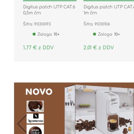
Digitus patch UTP CAT.6
Digitus patch UTP CAT.
0,5m črn
1m črn
Šifra: 9030093
Šifra: 9030106
Zaloga:
10+
Zaloga:
10+
1,77 € z DDV
2,01 € z DDV