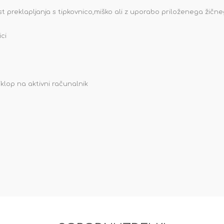
 preklapljanja s tipkovnico,miško ali z uporabo priloženega žične
ci
lop na aktivni računalnik