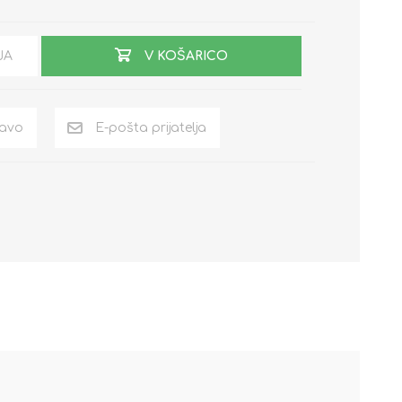
JA
V KOŠARICO