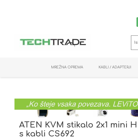
MREŽNA OPREMA
KABLI / ADAPTERJI
RAČUNALNIŠKI VIDEO
PRENOSNIKI / MINI PC
NADZORNE KAMERE
MNOŽILNIKI
NOSILCI
BAKER
SHRANJEVANJE
KVM STIKALA
PODATKOVNI
SNEMALNIKI
NAPAJANJE
OPTIKA
KABLI
ATEN KVM stikalo 2x1 mini
s kabli CS692