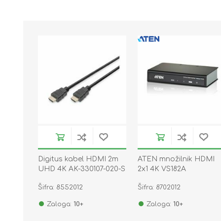
Digitus kabel HDMI 2m
ATEN množilnik HDMI
UHD 4K AK-330107-020-S
2x1 4K VS182A
Šifra: 8552012
Šifra: 8702012
Zaloga:
10+
Zaloga:
10+