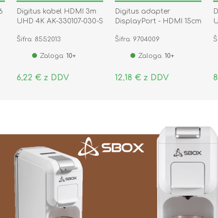
6
Digitus kabel HDMI 3m
Digitus adapter
D
UHD 4K AK-330107-030-S
DisplayPort - HDMI 15cm
U
AK-340400-001-S
Šifra: 8552013
Šifra: 9704009
Š
Zaloga:
10+
Zaloga:
10+
6,22 € z DDV
12,18 € z DDV
8