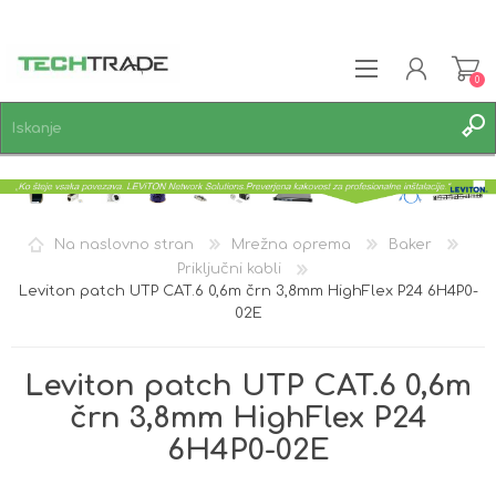
0
REGISTRACIJA
PRIJAVA
SEZNAM ŽELJA
0
Na naslovno stran
Mrežna oprema
Baker
Priključni kabli
Leviton patch UTP CAT.6 0,6m črn 3,8mm HighFlex P24 6H4P0-
02E
Leviton patch UTP CAT.6 0,6m
črn 3,8mm HighFlex P24
6H4P0-02E