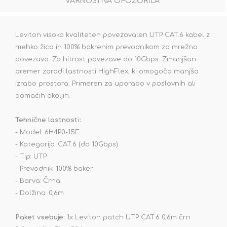
VARNOSTNA OPOZORILA
Leviton visoko kvaliteten povezovalen UTP CAT.6 kabel z
mehko žico in 100% bakrenim prevodnikom za mrežno
povezavo. Za hitrost povezave do 10Gbps. Zmanjšan
premer zaradi lastnosti HighFlex, ki omogoča manjšo
izrabo prostora. Primeren za uporabo v poslovnih ali
domačih okoljih.
Tehnične lastnosti:
- Model: 6H4P0-15E
- Kategorija: CAT.6 (do 10Gbps)
- Tip: UTP
- Prevodnik: 100% baker
- Barva: Črna
- Dolžina: 0,6m
Paket vsebuje:
1x Leviton patch UTP CAT.6 0,6m črn