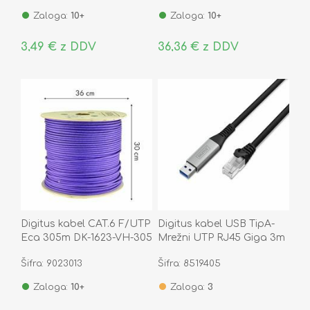
Zaloga:
10+
Zaloga:
10+
3,49 € z DDV
36,36 € z DDV
Digitus kabel CAT.6 F/UTP
Digitus kabel USB TipA-
Eca 305m DK-1623-VH-305
Mrežni UTP RJ45 Giga 3m
AK-300600-030-S
Šifra: 9023013
Šifra: 8519405
Zaloga:
10+
Zaloga:
3