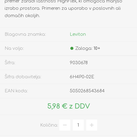
premer zaradi lastnosti HighFlex, ki omogoča manjšo
izrabo prostora. Primeren za uporabo v poslovnih ali
domačih okoljih.
Blagovna znamka:
Leviton
Na voljo:
Zaloga:
10+
Šifra:
9030678
Šifra dobavitelja:
6H4P0-02E
EAN koda:
5050268543684
5,98 € z DDV
Količina: