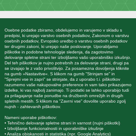
INFORMACIJE
Osebne podatke zbiramo, obdelujemo in varujemo v skladu s
predpisi, ki urejajo varstvo osebnih podatkov, Zakonom o varstvu
osebnih podatkov, Evropsko uredbo o varstvu osebnih podatkov
MOJ RAČUN
ter drugimi zakoni, ki urejajo naše poslovanje. Uporabljamo
piškotke in podobne tehnologije sledenja, da zagotovimo
delovanje spletne strani ter izboljšamo vašo uporabniško izkušnjo.
STORITEV ZA STRANKE
Del teh piškotkov je nujno potrebnih za delovanje strani, drugi pa
se izvajajo le z vašo privolitvijo. Za posamezna dovoljenja kliknite
na gumb »Nastavitve«. S klikom na gumb "Strinjam se" in
"Sprejmi vse in zapri" se strinjate, da z uporabo t.i. piškotkov
SPREMLJAJTE NAS
razumemo vaše nakupovalne preference in vam tako prikazujemo
izdelke, ki vas najbolj zanimajo. Ti podatki se lahko uporabijo tudi
za prilagajanje naše ponudbe na družbenih omrežjih in drugih
spletnih mestih. S klikom na "Zavrni vse" dovolite uporabo zgolj
nujnih - zahtevanih piškotkov.
Blatnica 8, 1236 Trzin
Nameni uporabe piškotkov:
• Tehnično delovanje spletne strani in varnost (nujni piškotki)
+386 1 562 21 11
• Izboljšanje funkcionalnosti in uporabniške izkušnje
• Analiza obiskanosti in statistika (npr. Google Analytics)