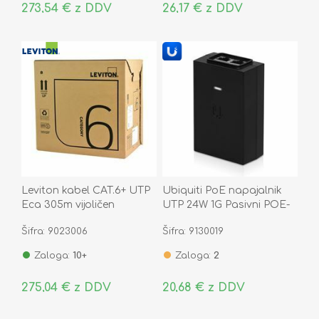
273,54 € z DDV
26,17 € z DDV
Leviton kabel CAT.6+ UTP
Ubiquiti PoE napajalnik
Eca 305m vijoličen
UTP 24W 1G Pasivni POE-
24-24W-G
Šifra: 9023006
Šifra: 9130019
Zaloga:
10+
Zaloga:
2
275,04 € z DDV
20,68 € z DDV