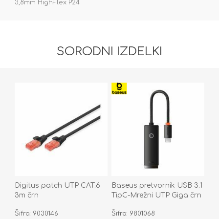
3,8mm HighFlex P24
SORODNI IZDELKI
Digitus patch UTP CAT.6
Baseus pretvornik USB 3.1
3m črn
TipC-Mrežni UTP Giga črn
WKQX000301
Šifra: 9030146
Šifra: 9801068