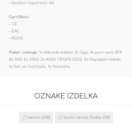
– Nadzor napetosti: da
Certifikati:
– CE
– EAC
– ROHS
Paket vsebuje:
1x Mikrotik stikalo 10 Giga 14-port rack SFP
8x 50G 2x 200G 2x 400G CRS812 DDQ, 2x Napajalni kabel,
1x Set za montažo, 1x Navodila
OZNAKE IZDELKA
switch
(138)
darilo termo flaška
(38)