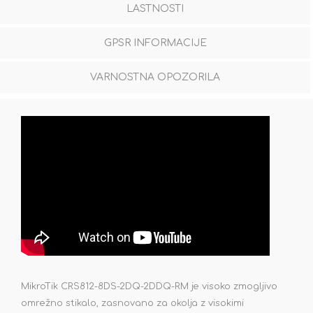
LASTNOSTI
GPSR INFORMACIJE
VARNOSTNA OPOZORILA
MikroTik CRS812-8DS-2DQ-2DDQ-RM je visoko zmogljivo
omrežno stikalo, zasnovano za okolja z visokimi