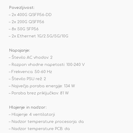
Povezljivost:
– 2x 400G QSFP56-DD
– 2x 200G QSFP56
– 8x 50G SFP56
– 2x Ethernet 1G/2.5G/5G/10G
Napajanje:
– Število AC vhodov: 2
– Razpon vhodne napetosti: 100-240 V
– Frekvenca: 50-60 Hz
– Število PSU rež: 2
– Največja poraba energije: 134 W
– Poraba brez priključkov: 81 W
Hlajenje in nadzor:
– Hlajenje: 4 ventilatorji
– Nadzor temperature procesorja: da
– Nadzor temperature PCB: da