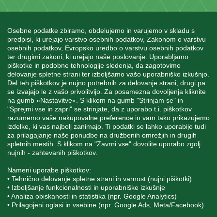
Osebne podatke zbiramo, obdelujemo in varujemo v skladu s
predpisi, ki urejajo varstvo osebnih podatkov, Zakonom o varstvu
osebnih podatkov, Evropsko uredbo o varstvu osebnih podatkov
INFORMACIJE
ter drugimi zakoni, ki urejajo naše poslovanje. Uporabljamo
piškotke in podobne tehnologije sledenja, da zagotovimo
delovanje spletne strani ter izboljšamo vašo uporabniško izkušnjo.
Del teh piškotkov je nujno potrebnih za delovanje strani, drugi pa
MOJ RAČUN
se izvajajo le z vašo privolitvijo. Za posamezna dovoljenja kliknite
na gumb »Nastavitve«. S klikom na gumb "Strinjam se" in
"Sprejmi vse in zapri" se strinjate, da z uporabo t.i. piškotkov
STORITEV ZA STRANKE
razumemo vaše nakupovalne preference in vam tako prikazujemo
izdelke, ki vas najbolj zanimajo. Ti podatki se lahko uporabijo tudi
za prilagajanje naše ponudbe na družbenih omrežjih in drugih
spletnih mestih. S klikom na "Zavrni vse" dovolite uporabo zgolj
SPREMLJAJTE NAS
nujnih - zahtevanih piškotkov.
Nameni uporabe piškotkov:
• Tehnično delovanje spletne strani in varnost (nujni piškotki)
• Izboljšanje funkcionalnosti in uporabniške izkušnje
• Analiza obiskanosti in statistika (npr. Google Analytics)
Blatnica 8, 1236 Trzin
• Prilagojeni oglasi in vsebine (npr. Google Ads, Meta/Facebook)
+386 1 562 21 11