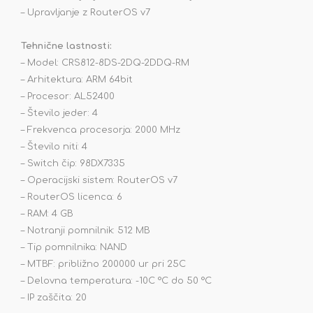
– Upravljanje z RouterOS v7
Tehnične lastnosti:
– Model: CRS812-8DS-2DQ-2DDQ-RM
– Arhitektura: ARM 64bit
– Procesor: AL52400
– Število jeder: 4
– Frekvenca procesorja: 2000 MHz
– Število niti: 4
– Switch čip: 98DX7335
– Operacijski sistem: RouterOS v7
– RouterOS licenca: 6
– RAM: 4 GB
– Notranji pomnilnik: 512 MB
– Tip pomnilnika: NAND
– MTBF: približno 200000 ur pri 25C
– Delovna temperatura: -10C °C do 50 °C
– IP zaščita: 20