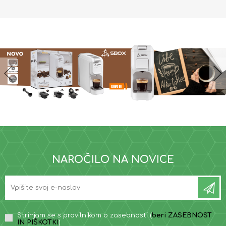
NAROČILO NA NOVICE
Strinjam se s pravilnikom o zasebnosti (
beri ZASEBNOST
IN PIŠKOTKI
)