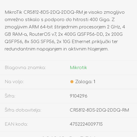
MikroTik CRS812-8DS-2DQ-2DDQ-RM je visoko zmogljivo
omrežno stikalo s podporo do hitrosti 400 Giga. Z
zmogljivim ARM 64-bit štirijedrnim procesorjem 2 GHz, 4
GB RAM-a, RouterOS v7, 2x 400G QSFP56-DD, 2x 200G
QSFP56, 8x 50G SFP56, 2x 10G Ethernet priključki ter
redundantnim napajanjem in aktivnim hlajenjem.
Blagovna znamka:
Mikrotik
Na voljo:
Zaloga:
1
Šifra:
9104296
Šifra dobavitelja:
CRS812-8DS-2DQ-2DDQ-RM
EAN koda:
4752224009715