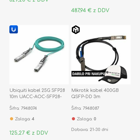
487,94 € z DDV
Ubiquiti kabel 25G SFP28
Mikrotik kabel 400GB
10m UACC-AOC-SFP28-
QSFP-DD 3m
10M
DDQ+DA0003
Šifra: 7948074
Šifra: 7948087
Zaloga:
4
Zaloga:
0
Dobava: 21-30 dni
125,27 € z DDV