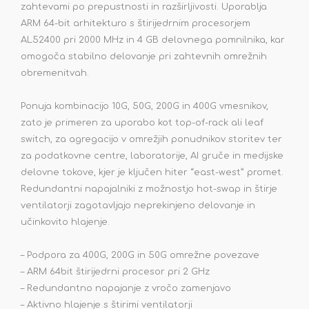
zahtevami po prepustnosti in razširljivosti. Uporablja
ARM 64-bit arhitekturo s štirijedrnim procesorjem
AL52400 pri 2000 MHz in 4 GB delovnega pomnilnika, kar
omogoča stabilno delovanje pri zahtevnih omrežnih
obremenitvah.
Ponuja kombinacijo 10G, 50G, 200G in 400G vmesnikov,
zato je primeren za uporabo kot top-of-rack ali leaf
switch, za agregacijo v omrežjih ponudnikov storitev ter
za podatkovne centre, laboratorije, AI gruče in medijske
delovne tokove, kjer je ključen hiter “east-west” promet.
Redundantni napajalniki z možnostjo hot-swap in štirje
ventilatorji zagotavljajo neprekinjeno delovanje in
učinkovito hlajenje.
– Podpora za 400G, 200G in 50G omrežne povezave
– ARM 64bit štirijedrni procesor pri 2 GHz
– Redundantno napajanje z vročo zamenjavo
– Aktivno hlajenje s štirimi ventilatorji