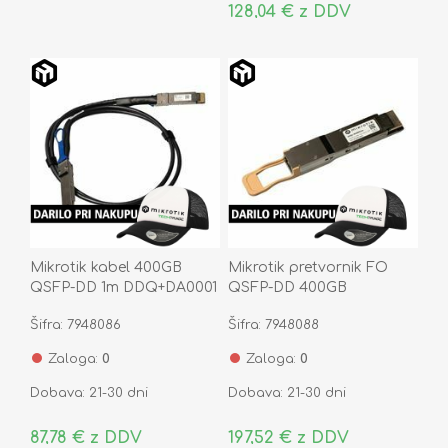
128,04 € z DDV
Mikrotik kabel 400GB
Mikrotik pretvornik FO
QSFP-DD 1m DDQ+DA0001
QSFP-DD 400GB
DDQ+85MP01D
Šifra: 7948086
Šifra: 7948088
Zaloga:
0
Zaloga:
0
Dobava: 21-30 dni
Dobava: 21-30 dni
87,78 € z DDV
197,52 € z DDV