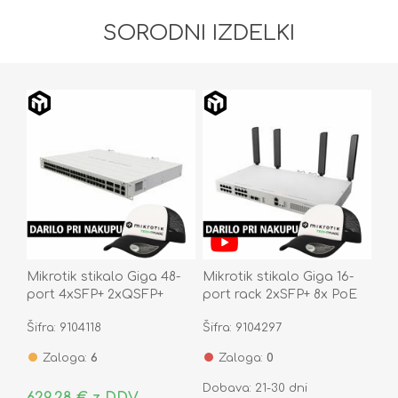
SORODNI IZDELKI
Mikrotik stikalo Giga 48-
Mikrotik stikalo Giga 16-
port 4xSFP+ 2xQSFP+
port rack 2xSFP+ 8x PoE
CRS354-48G-4S+2Q+RM
WiFi CRS418-8P-8G-
Šifra: 9104118
Šifra: 9104297
2S+5axQ2
Zaloga:
6
Zaloga:
0
Dobava: 21-30 dni
629,28 € z DDV