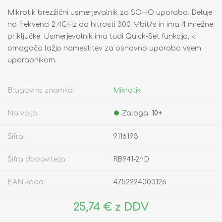
Mikrotik brezžični usmerjevalnik za SOHO uporabo. Deluje
na frekvenci 2.4GHz do hitrosti 300 Mbit/s in ima 4 mrežne
priključke. Usmerjevalnik ima tudi Quick-Set funkcijo, ki
omogoča lažjo namestitev za osnovno uporabo vsem
uporabnikom.
Blagovna znamka:
Mikrotik
Na voljo:
Zaloga:
10+
Šifra:
9116193
Šifra dobavitelja:
RB941-2nD
EAN koda:
4752224003126
25,74 € z DDV