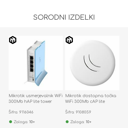
SORODNI IZDELKI
Mikrotik usmerjevalnik WiFi
Mikrotik dostopna točka
300Mb hAP lite tower
WiFi 300Mb cAP lite
RB941-2nD-TC
RBcAPL-2nD
Šifra: 9116046
Šifra: 9108059
Zaloga:
10+
Zaloga:
10+