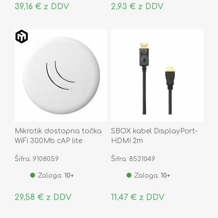
39,16 € z DDV
2,93 € z DDV
Mikrotik dostopna točka
SBOX kabel DisplayPort-
WiFi 300Mb cAP lite
HDMI 2m
RBcAPL-2nD
Šifra: 9108059
Šifra: 8531049
Zaloga:
10+
Zaloga:
10+
29,58 € z DDV
11,47 € z DDV