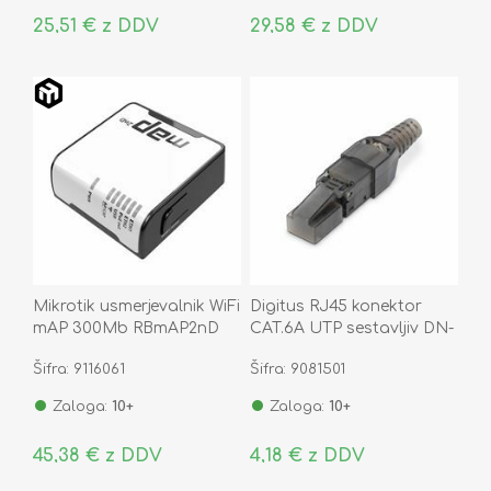
25,51 € z DDV
29,58 € z DDV
Mikrotik usmerjevalnik WiFi
Digitus RJ45 konektor
mAP 300Mb RBmAP2nD
CAT.6A UTP sestavljiv DN-
93633
Šifra: 9116061
Šifra: 9081501
Zaloga:
10+
Zaloga:
10+
45,38 € z DDV
4,18 € z DDV