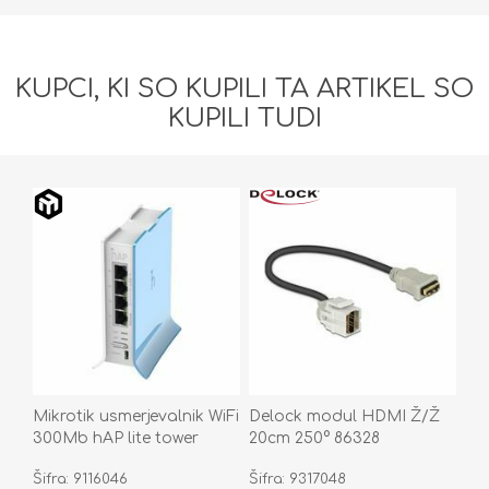
KUPCI, KI SO KUPILI TA ARTIKEL SO
KUPILI TUDI
Mikrotik usmerjevalnik WiFi
Delock modul HDMI Ž/Ž
300Mb hAP lite tower
20cm 250° 86328
RB941-2nD-TC
Šifra: 9116046
Šifra: 9317048