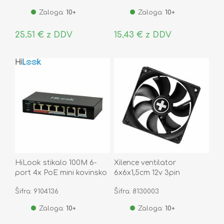
Zaloga:
10+
Zaloga:
10+
25,51 € z DDV
15,43 € z DDV
HiLook stikalo 100M 6-
Xilence ventilator
port 4x PoE mini kovinsko
6x6x1,5cm 12v 3pin
ohišje NS-0106P-35
WhiteBox XF032
Šifra: 9104136
Šifra: 8130003
Zaloga:
10+
Zaloga:
10+