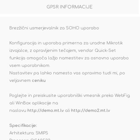
GPSR INFORMACIJE
Brezžični usmerjevalnik za SOHO uporabo
Konfiguracija in uporaba primerna za uradne Mikrotik
izvajalce, z opravljenim tečajem, vendar Quick-Set
funkcija omogoča lažjo namestitev za osnovno uporabo
vsem uporabnikom.
Nastavitev pa lahko namesto vas opravimo tudi mi, po
veljavnem
ceniku
Poglejte in preiskusite uporabniški vmesnik preko WebFig
ali WinBox aplikacije na
naslovu
http://demo.mt.lv
ali
http://demo2.mt.lv
Specifikacije:
Arhitektura: SMIPS