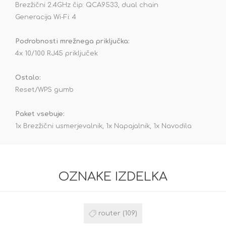
Brezžični 2.4GHz čip: QCA9533, dual chain
Generacija Wi-Fi: 4
Podrobnosti mrežnega priključka:
4x 10/100 RJ45 priključek
Ostalo:
Reset/WPS gumb
Paket vsebuje:
1x Brezžični usmerjevalnik, 1x Napajalnik, 1x Navodila
OZNAKE IZDELKA
router
(109)