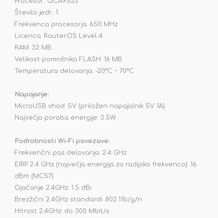
Procesor: QCA9533
Število jedr: 1
Frekvenca procesorja: 650 MHz
Licenca: RouterOS Level 4
RAM: 32 MB
Velikost pomnilnika FLASH: 16 MB
Temperatura delovanja: -20°C ~ 70°C
Napajanje:
MicroUSB vhod: 5V (priložen napajalnik 5V 1A)
Največja poraba energije: 3.5W
Podrobnosti Wi-Fi povezave:
Frekvenčni pas delovanja: 2.4 GHz
EIRP 2.4 GHz (največja energija za radijsko frekvenco): 16
dBm (MCS7)
Ojačanje 2.4GHz: 1.5 dBi
Brezžični 2.4GHz standardi: 802.11b/g/n
Hitrost 2.4GHz: do 300 Mbit/s