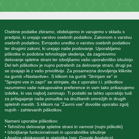
INFORMACIJE
Osebne podatke zbiramo, obdelujemo in varujemo v skladu s
predpisi, ki urejajo varstvo osebnih podatkov, Zakonom o varstvu
osebnih podatkov, Evropsko uredbo o varstvu osebnih podatkov
MOJ RAČUN
ter drugimi zakoni, ki urejajo naše poslovanje. Uporabljamo
piškotke in podobne tehnologije sledenja, da zagotovimo
delovanje spletne strani ter izboljšamo vašo uporabniško izkušnjo.
STORITEV ZA STRANKE
Del teh piškotkov je nujno potrebnih za delovanje strani, drugi pa
se izvajajo le z vašo privolitvijo. Za posamezna dovoljenja kliknite
na gumb »Nastavitve«. S klikom na gumb "Strinjam se" in
"Sprejmi vse in zapri" se strinjate, da z uporabo t.i. piškotkov
SPREMLJAJTE NAS
razumemo vaše nakupovalne preference in vam tako prikazujemo
izdelke, ki vas najbolj zanimajo. Ti podatki se lahko uporabijo tudi
za prilagajanje naše ponudbe na družbenih omrežjih in drugih
spletnih mestih. S klikom na "Zavrni vse" dovolite uporabo zgolj
nujnih - zahtevanih piškotkov.
Blatnica 8, 1236 Trzin
Nameni uporabe piškotkov:
• Tehnično delovanje spletne strani in varnost (nujni piškotki)
+386 1 562 21 11
• Izboljšanje funkcionalnosti in uporabniške izkušnje
• Analiza obiskanosti in statistika (npr. Google Analytics)