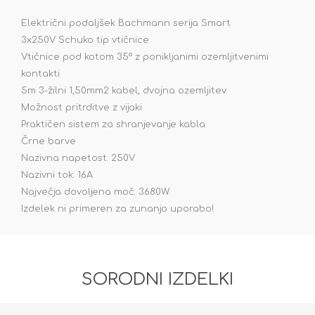
Električni podaljšek Bachmann serija Smart
3x250V Schuko tip vtičnice
Vtičnice pod kotom 35° z ponikljanimi ozemljitvenimi
kontakti
5m 3-žilni 1,50mm2 kabel, dvojna ozemljitev
Možnost pritrditve z vijaki
Praktičen sistem za shranjevanje kabla
Črne barve
Nazivna napetost: 250V
Nazivni tok: 16A
Največja dovoljena moč: 3680W
Izdelek ni primeren za zunanjo uporabo!
SORODNI IZDELKI