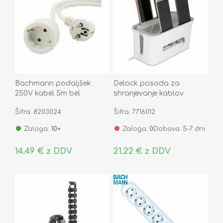
Bachmann podaljšek
Delock posoda za
250V kabel 5m bel
shranjevanje kablov
341.202S
belo/siva 18290
Šifra: 8203024
Šifra: 7716012
Zaloga:
10+
Zaloga:
0
Dobava: 5-7 dni
14,49 € z DDV
21,22 € z DDV