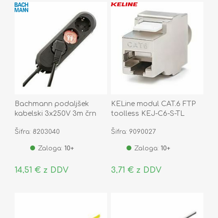
Bachmann podaljšek
KELine modul CAT.6 FTP
kabelski 3x250V 3m črn
toolless KEJ-C6-S-TL
388.171
Šifra: 8203040
Šifra: 9090027
Zaloga:
10+
Zaloga:
10+
14,51 € z DDV
3,71 € z DDV