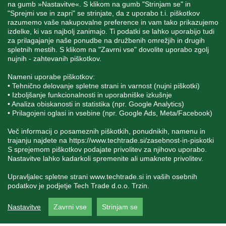
na gumb »Nastavitve«. S klikom na gumb "Strinjam se" in
"Sprejmi vse in zapri" se strinjate, da z uporabo t.i. piškotkov
STORITEV ZA STRANKE
razumemo vaše nakupovalne preference in vam tako prikazujemo
izdelke, ki vas najbolj zanimajo. Ti podatki se lahko uporabijo tudi
za prilagajanje naše ponudbe na družbenih omrežjih in drugih
spletnih mestih. S klikom na "Zavrni vse" dovolite uporabo zgolj
SPREMLJAJTE NAS
nujnih - zahtevanih piškotkov.
Nameni uporabe piškotkov:
• Tehnično delovanje spletne strani in varnost (nujni piškotki)
• Izboljšanje funkcionalnosti in uporabniške izkušnje
• Analiza obiskanosti in statistika (npr. Google Analytics)
Blatnica 8, 1236 Trzin
• Prilagojeni oglasi in vsebine (npr. Google Ads, Meta/Facebook)
+386 1 562 21 11
Več informacij o posameznih piškotkih, ponudnikih, namenu in
trajanju najdete na
https://www.techtrade.si/zasebnost-in-piskotki
S sprejemom piškotkov podajate privolitev za njihovo uporabo.
Nastavitve lahko kadarkoli spremenite ali umaknete privolitev.
Upravljalec spletne strani
www.techtrade.si
in vaših osebnih
podatkov je podjetje Tech Trade d.o.o. Trzin.
V podjetju TechTrade Trzin si prizadevamo objavljati
Nastavitve
Zavrni vse
Strinjam se
pravilne in verodostojne podatke. V kolikor na naši
spletni strani zasledite napačne oziroma neustrezne
podatke ali slike, vas prosimo, da nam to sporočite na