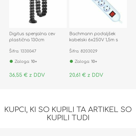
Digitus spenjalna cev
Bachmann podaljšek
plastična 130cm
kabelski 6x250V 1,5m s
vertikalna črna DA-90505
stikalom bel 381.250K
Šifra: 1330047
Šifra: 8203029
Zaloga:
10+
Zaloga:
10+
36,55 € z DDV
20,61 € z DDV
KUPCI, KI SO KUPILI TA ARTIKEL SO
KUPILI TUDI