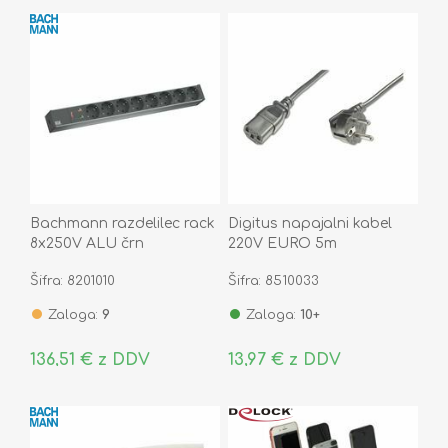
Bachmann razdelilec rack
Digitus napajalni kabel
8x250V ALU črn
220V EURO 5m
prenapetostna zaščita
Šifra: 8201010
Šifra: 8510033
2m 333.534
Zaloga:
9
Zaloga:
10+
136,51 € z DDV
13,97 € z DDV