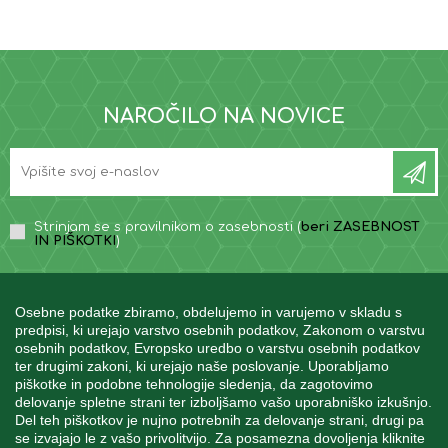
NAROČILO NA NOVICE
Strinjam se s pravilnikom o zasebnosti (
beri ZASEBNOST
IN PIŠKOTKI
)
Osebne podatke zbiramo, obdelujemo in varujemo v skladu s
predpisi, ki urejajo varstvo osebnih podatkov, Zakonom o varstvu
osebnih podatkov, Evropsko uredbo o varstvu osebnih podatkov
INFORMACIJE
ter drugimi zakoni, ki urejajo naše poslovanje. Uporabljamo
piškotke in podobne tehnologije sledenja, da zagotovimo
delovanje spletne strani ter izboljšamo vašo uporabniško izkušnjo.
Del teh piškotkov je nujno potrebnih za delovanje strani, drugi pa
MOJ RAČUN
se izvajajo le z vašo privolitvijo. Za posamezna dovoljenja kliknite