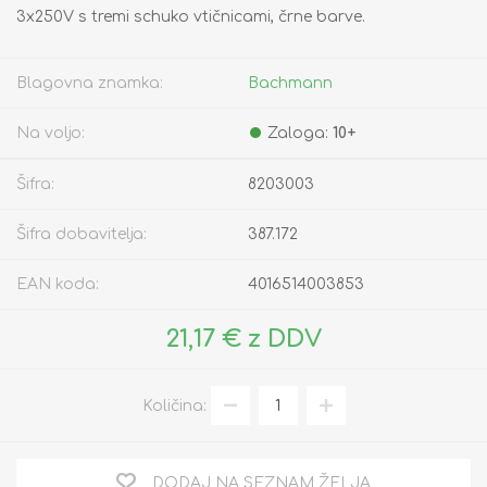
3x250V s tremi schuko vtičnicami, črne barve.
Blagovna znamka:
Bachmann
Na voljo:
Zaloga:
10+
Šifra:
8203003
Šifra dobavitelja:
387.172
EAN koda:
4016514003853
21,17 € z DDV
Količina:
DODAJ NA SEZNAM ŽELJA