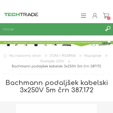
0
REGISTRACIJA
PRIJAVA
SEZNAM ŽELJA
0
Na naslovno stran
DOM / PISARNA
Napajanje
Podaljški 220V
Bachmann podaljšek kabelski 3x250V 5m črn 387.172
Bachmann podaljšek kabelski
3x250V 5m črn 387.172