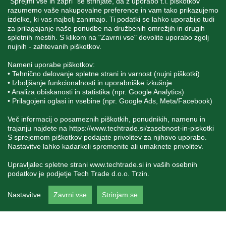
"Sprejmi vse in zapri" se strinjate, da z uporabo t.i. piškotkov
STORITEV ZA STRANKE
razumemo vaše nakupovalne preference in vam tako prikazujemo
izdelke, ki vas najbolj zanimajo. Ti podatki se lahko uporabijo tudi
za prilagajanje naše ponudbe na družbenih omrežjih in drugih
spletnih mestih. S klikom na "Zavrni vse" dovolite uporabo zgolj
SPREMLJAJTE NAS
nujnih - zahtevanih piškotkov.
Nameni uporabe piškotkov:
• Tehnično delovanje spletne strani in varnost (nujni piškotki)
• Izboljšanje funkcionalnosti in uporabniške izkušnje
• Analiza obiskanosti in statistika (npr. Google Analytics)
Blatnica 8, 1236 Trzin
• Prilagojeni oglasi in vsebine (npr. Google Ads, Meta/Facebook)
+386 1 562 21 11
Več informacij o posameznih piškotkih, ponudnikih, namenu in
trajanju najdete na
https://www.techtrade.si/zasebnost-in-piskotki
S sprejemom piškotkov podajate privolitev za njihovo uporabo.
Nastavitve lahko kadarkoli spremenite ali umaknete privolitev.
Upravljalec spletne strani
www.techtrade.si
in vaših osebnih
podatkov je podjetje Tech Trade d.o.o. Trzin.
V podjetju TechTrade Trzin si prizadevamo objavljati
Nastavitve
Zavrni vse
Strinjam se
pravilne in verodostojne podatke. V kolikor na naši
spletni strani zasledite napačne oziroma neustrezne
podatke ali slike, vas prosimo, da nam to sporočite na
info@techtrade.si. Avtorske pravice © 1992-2026
TechTrade d.o.o. Trzin. Vse pravice pridržane.