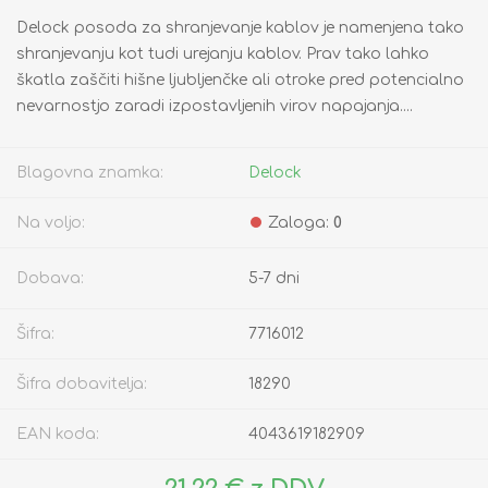
Delock posoda za shranjevanje kablov je namenjena tako
shranjevanju kot tudi urejanju kablov. Prav tako lahko
škatla zaščiti hišne ljubljenčke ali otroke pred potencialno
nevarnostjo zaradi izpostavljenih virov napajanja....
Blagovna znamka:
Delock
Na voljo:
Zaloga:
0
Dobava:
5-7 dni
Šifra:
7716012
Šifra dobavitelja:
18290
EAN koda:
4043619182909