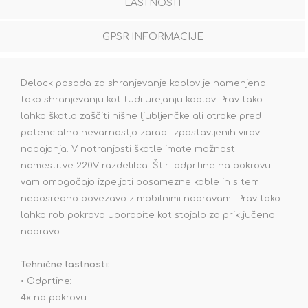
LASTNOSTI
GPSR INFORMACIJE
Delock posoda za shranjevanje kablov je namenjena
tako shranjevanju kot tudi urejanju kablov. Prav tako
lahko škatla zaščiti hišne ljubljenčke ali otroke pred
potencialno nevarnostjo zaradi izpostavljenih virov
napajanja. V notranjosti škatle imate možnost
namestitve 220V razdelilca. Štiri odprtine na pokrovu
vam omogočajo izpeljati posamezne kable in s tem
neposredno povezavo z mobilnimi napravami. Prav tako
lahko rob pokrova uporabite kot stojalo za priključeno
napravo.
Tehnične lastnosti:
• Odprtine:
4x na pokrovu