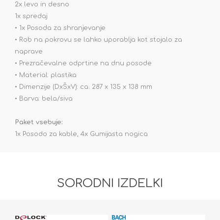
2x levo in desno
1x spredaj
• 1x Posoda za shranjevanje
• Rob na pokrovu se lahko uporablja kot stojalo za
naprave
• Prezračevalne odprtine na dnu posode
• Material: plastika
• Dimenzije (DxŠxV): ca. 287 x 135 x 138 mm
• Barva: bela/siva
Paket vsebuje:
1x Posodo za kable, 4x Gumijasta nogica
SORODNI IZDELKI