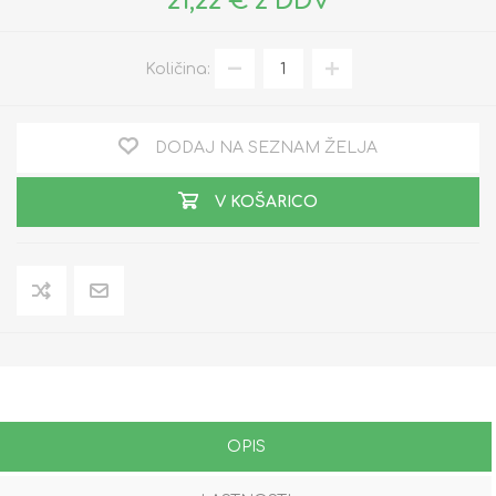
21,22 € z DDV
Količina:
DODAJ NA SEZNAM ŽELJA
V KOŠARICO
OPIS