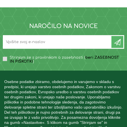
NAROČILO NA NOVICE
Strinjam se s pravilnikom o zasebnosti (
beri ZASEBNOST
IN PIŠKOTKI
)
Osebne podatke zbiramo, obdelujemo in varujemo v skladu s
predpisi, ki urejajo varstvo osebnih podatkov, Zakonom o varstvu
osebnih podatkov, Evropsko uredbo o varstvu osebnih podatkov
INFORMACIJE
ter drugimi zakoni, ki urejajo naše poslovanje. Uporabljamo
piškotke in podobne tehnologije sledenja, da zagotovimo
delovanje spletne strani ter izboljšamo vašo uporabniško izkušnjo.
Del teh piškotkov je nujno potrebnih za delovanje strani, drugi pa
MOJ RAČUN
se izvajajo le z vašo privolitvijo. Za posamezna dovoljenja kliknite
na gumb »Nastavitve«. S klikom na gumb "Strinjam se" in