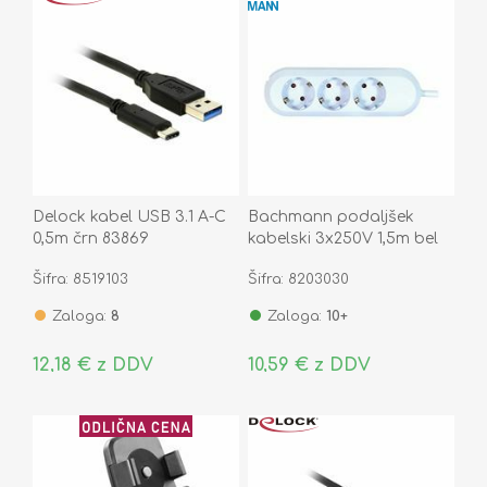
Delock kabel USB 3.1 A-C
Bachmann podaljšek
0,5m črn 83869
kabelski 3x250V 1,5m bel
388.270
Šifra: 8519103
Šifra: 8203030
Zaloga:
8
Zaloga:
10+
12,18 € z DDV
10,59 € z DDV