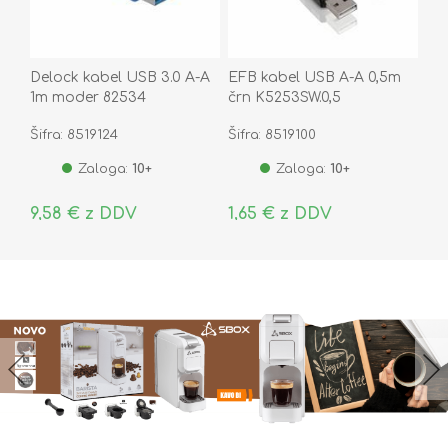
Delock kabel USB 3.0 A-A
EFB kabel USB A-A 0,5m
1m moder 82534
črn K5253SW.0,5
Šifra: 8519124
Šifra: 8519100
Zaloga:
10+
Zaloga:
10+
9,58 € z DDV
1,65 € z DDV