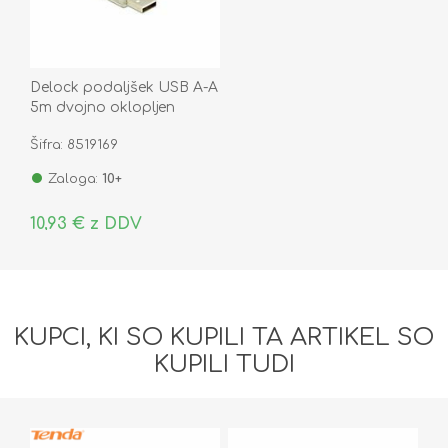
Delock podaljšek USB A-A
5m dvojno oklopljen
transparent 83885
Šifra: 8519169
Zaloga:
10+
10,93 € z DDV
KUPCI, KI SO KUPILI TA ARTIKEL SO
KUPILI TUDI