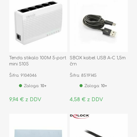
Tenda stikalo 100M 5-port
SBOX kabel USB A-C 1,5m
mini S105
črn
Šifra: 9104046
Šifra: 8519145
Zaloga:
10+
Zaloga:
10+
9,94 € z DDV
4,58 € z DDV