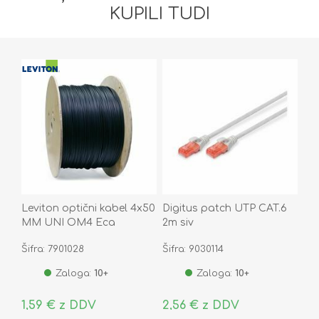
KUPILI TUDI
Leviton optični kabel 4x50
Digitus patch UTP CAT.6
MM UNI OM4 Eca
2m siv
Šifra: 7901028
Šifra: 9030114
Zaloga:
10+
Zaloga:
10+
1,59 € z DDV
2,56 € z DDV