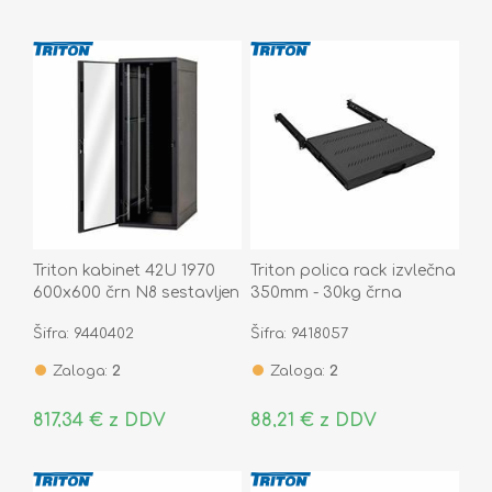
Triton kabinet 42U 1970
Triton polica rack izvlečna
600x600 črn N8 sestavljen
350mm - 30kg črna
Šifra: 9440402
Šifra: 9418057
Zaloga:
2
Zaloga:
2
817,34 € z DDV
88,21 € z DDV