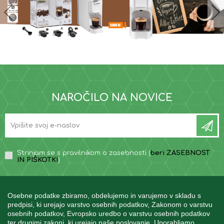
NAROČILO NA NOVICE
Strinjam se s pravilnikom o zasebnosti (
beri ZASEBNOST
IN PIŠKOTKI
)
Osebne podatke zbiramo, obdelujemo in varujemo v skladu s
predpisi, ki urejajo varstvo osebnih podatkov, Zakonom o varstvu
osebnih podatkov, Evropsko uredbo o varstvu osebnih podatkov
INFORMACIJE
ter drugimi zakoni, ki urejajo naše poslovanje. Uporabljamo