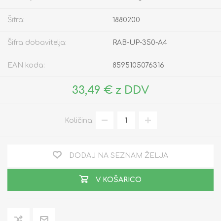
Šifra:
1880200
Šifra dobavitelja:
RAB-UP-350-A4
EAN koda:
8595105076316
33,49 € z DDV
Količina:
DODAJ NA SEZNAM ŽELJA
V KOŠARICO