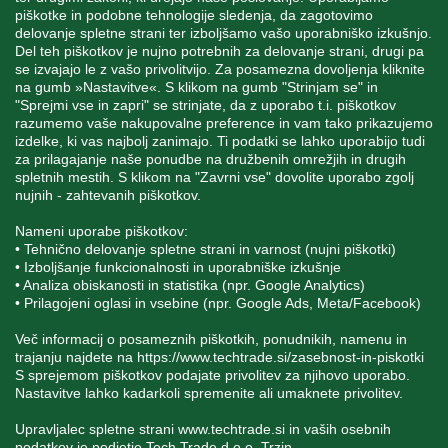
piškotke in podobne tehnologije sledenja, da zagotovimo
delovanje spletne strani ter izboljšamo vašo uporabniško izkušnjo.
Del teh piškotkov je nujno potrebnih za delovanje strani, drugi pa
MOJ RAČUN
se izvajajo le z vašo privolitvijo. Za posamezna dovoljenja kliknite
na gumb »Nastavitve«. S klikom na gumb "Strinjam se" in
"Sprejmi vse in zapri" se strinjate, da z uporabo t.i. piškotkov
STORITEV ZA STRANKE
razumemo vaše nakupovalne preference in vam tako prikazujemo
izdelke, ki vas najbolj zanimajo. Ti podatki se lahko uporabijo tudi
za prilagajanje naše ponudbe na družbenih omrežjih in drugih
spletnih mestih. S klikom na "Zavrni vse" dovolite uporabo zgolj
SPREMLJAJTE NAS
nujnih - zahtevanih piškotkov.
Nameni uporabe piškotkov:
• Tehnično delovanje spletne strani in varnost (nujni piškotki)
• Izboljšanje funkcionalnosti in uporabniške izkušnje
• Analiza obiskanosti in statistika (npr. Google Analytics)
Blatnica 8, 1236 Trzin
• Prilagojeni oglasi in vsebine (npr. Google Ads, Meta/Facebook)
+386 1 562 21 11
Več informacij o posameznih piškotkih, ponudnikih, namenu in
trajanju najdete na
https://www.techtrade.si/zasebnost-in-piskotki
S sprejemom piškotkov podajate privolitev za njihovo uporabo.
Nastavitve lahko kadarkoli spremenite ali umaknete privolitev.
Upravljalec spletne strani
www.techtrade.si
in vaših osebnih
podatkov je podjetje Tech Trade d.o.o. Trzin.