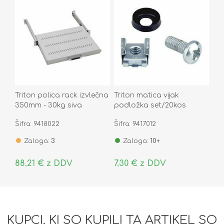
Triton polica rack izvlečna
Triton matica vijak
350mm - 30kg siva
podložka set/20kos
Šifra: 9418022
Šifra: 9417012
Zaloga:
3
Zaloga:
10+
88,21 € z DDV
7,30 € z DDV
KUPCI, KI SO KUPILI TA ARTIKEL SO