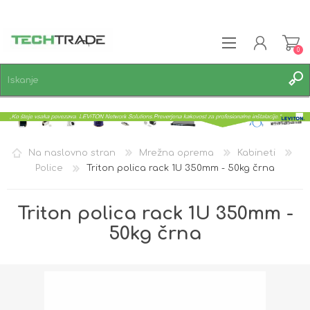
0
REGISTRACIJA
PRIJAVA
SEZNAM ŽELJA
0
Na naslovno stran
Mrežna oprema
Kabineti
Police
Triton polica rack 1U 350mm - 50kg črna
Triton polica rack 1U 350mm -
50kg črna