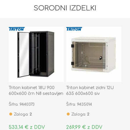
SORODNI IZDELKI
Triton kabinet 18U 900
Triton kabinet zidni 12U
600x600 črn N8 sestavljen
635 600x600 siv
sestavljen
Šifra: 9440373
Šifra: 9435014
Zaloga:
2
Zaloga:
2
533,14 € z DDV
269,99 € z DDV