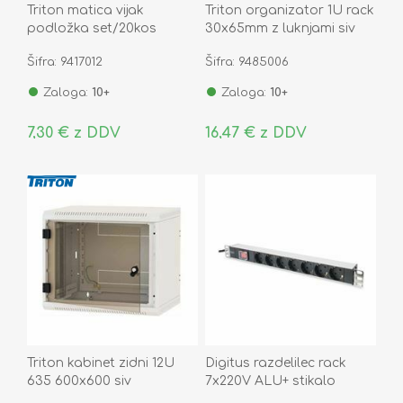
Triton matica vijak
Triton organizator 1U rack
podložka set/20kos
30x65mm z luknjami siv
Šifra: 9417012
Šifra: 9485006
Zaloga:
10+
Zaloga:
10+
7,30 € z DDV
16,47 € z DDV
Triton kabinet zidni 12U
Digitus razdelilec rack
635 600x600 siv
7x220V ALU+ stikalo
sestavljen
črno/siv DN-95402