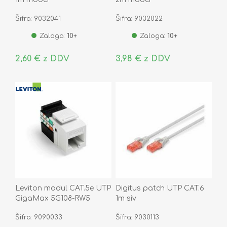
Šifra: 9032041
Šifra: 9032022
Zaloga:
10+
Zaloga:
10+
2,60 € z DDV
3,98 € z DDV
Leviton modul CAT.5e UTP
Digitus patch UTP CAT.6
GigaMax 5G108-RW5
1m siv
Šifra: 9090033
Šifra: 9030113