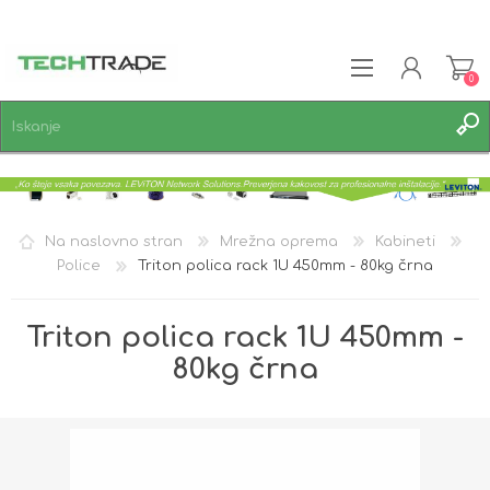
0
REGISTRACIJA
PRIJAVA
SEZNAM ŽELJA
0
Na naslovno stran
Mrežna oprema
Kabineti
Police
Triton polica rack 1U 450mm - 80kg črna
Triton polica rack 1U 450mm -
80kg črna