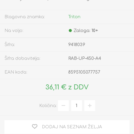
Blagovna znamka:
Triton
Na voljo:
Zaloga:
10+
Šifra:
9418039
Šifra dobavitelja:
RAB-UP-450-A4
EAN koda:
8595105077757
36,11 € z DDV
Količina:
DODAJ NA SEZNAM ŽELJA