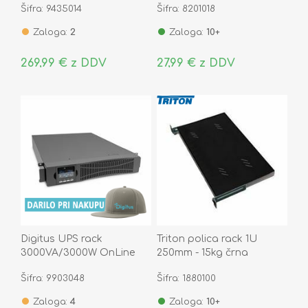
Šifra: 9435014
Šifra: 8201018
Zaloga:
2
Zaloga:
10+
269,99 € z DDV
27,99 € z DDV
Digitus UPS rack
Triton polica rack 1U
3000VA/3000W OnLine
250mm - 15kg črna
DN-170096
Šifra: 9903048
Šifra: 1880100
Zaloga:
4
Zaloga:
10+