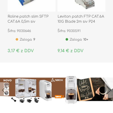
Roline patch slim SFTP
Leviton patch FTP CAT.6A
CAT.6A 0,5m siv
10G Blade 2m siv P24
AC6PCF020-8CCHB-P24
Šifra: 9030646
Šifra: 9030591
Zaloga:
9
Zaloga:
10+
3,17 € z DDV
9,14 € z DDV