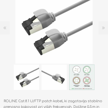
ROLINE Cat 8.1 U/FTP patch kabel, ki zagotavlja stabilno
prenosno kakovost pri višjih frekvencah. Dolžine 0,5 m in