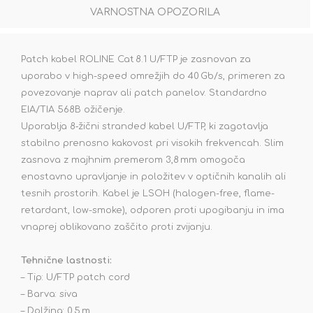
VARNOSTNA OPOZORILA
Patch kabel ROLINE Cat 8.1 U/FTP je zasnovan za
uporabo v high-speed omrežjih do 40 Gb/s, primeren za
povezovanje naprav ali patch panelov. Standardno
EIA/TIA 568B ožičenje.
Uporablja 8‑žični stranded kabel U/FTP, ki zagotavlja
stabilno prenosno kakovost pri visokih frekvencah. Slim
zasnova z majhnim premerom 3,8 mm omogoča
enostavno upravljanje in položitev v optičnih kanalih ali
tesnih prostorih. Kabel je LSOH (halogen-free, flame-
retardant, low-smoke), odporen proti upogibanju in ima
vnaprej oblikovano zaščito proti zvijanju.
Tehnične lastnosti:
– Tip: U/FTP patch cord
– Barva: siva
– Dolžina: 0,5 m