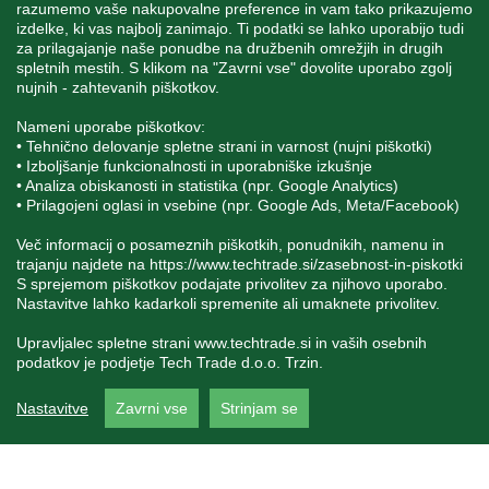
razumemo vaše nakupovalne preference in vam tako prikazujemo
izdelke, ki vas najbolj zanimajo. Ti podatki se lahko uporabijo tudi
za prilagajanje naše ponudbe na družbenih omrežjih in drugih
spletnih mestih. S klikom na "Zavrni vse" dovolite uporabo zgolj
SPREMLJAJTE NAS
nujnih - zahtevanih piškotkov.
Nameni uporabe piškotkov:
• Tehnično delovanje spletne strani in varnost (nujni piškotki)
• Izboljšanje funkcionalnosti in uporabniške izkušnje
• Analiza obiskanosti in statistika (npr. Google Analytics)
Blatnica 8, 1236 Trzin
• Prilagojeni oglasi in vsebine (npr. Google Ads, Meta/Facebook)
+386 1 562 21 11
Več informacij o posameznih piškotkih, ponudnikih, namenu in
trajanju najdete na
https://www.techtrade.si/zasebnost-in-piskotki
S sprejemom piškotkov podajate privolitev za njihovo uporabo.
Nastavitve lahko kadarkoli spremenite ali umaknete privolitev.
Upravljalec spletne strani
www.techtrade.si
in vaših osebnih
podatkov je podjetje Tech Trade d.o.o. Trzin.
V podjetju TechTrade Trzin si prizadevamo objavljati
Nastavitve
Zavrni vse
Strinjam se
pravilne in verodostojne podatke. V kolikor na naši
spletni strani zasledite napačne oziroma neustrezne
podatke ali slike, vas prosimo, da nam to sporočite na
info@techtrade.si. Avtorske pravice © 1992-2026
TechTrade d.o.o. Trzin. Vse pravice pridržane.