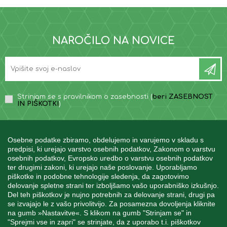
NAROČILO NA NOVICE
Strinjam se s pravilnikom o zasebnosti (
beri ZASEBNOST
IN PIŠKOTKI
)
Osebne podatke zbiramo, obdelujemo in varujemo v skladu s
predpisi, ki urejajo varstvo osebnih podatkov, Zakonom o varstvu
osebnih podatkov, Evropsko uredbo o varstvu osebnih podatkov
INFORMACIJE
ter drugimi zakoni, ki urejajo naše poslovanje. Uporabljamo
piškotke in podobne tehnologije sledenja, da zagotovimo
delovanje spletne strani ter izboljšamo vašo uporabniško izkušnjo.
Del teh piškotkov je nujno potrebnih za delovanje strani, drugi pa
MOJ RAČUN
se izvajajo le z vašo privolitvijo. Za posamezna dovoljenja kliknite
na gumb »Nastavitve«. S klikom na gumb "Strinjam se" in
"Sprejmi vse in zapri" se strinjate, da z uporabo t.i. piškotkov
STORITEV ZA STRANKE