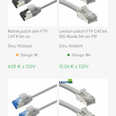
Roline patch slim FTP
Leviton patch FTP CAT.6A
CAT.8 2m siv
10G Blade 5m siv P12
AC6PCF050-8CCHB-P12
Šifra: 9030665
Šifra: 9030670
Zaloga:
10
Zaloga:
10+
4,03 € z DDV
12,26 € z DDV