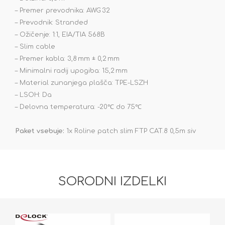
– Premer prevodnika: AWG 32
– Prevodnik: Stranded
– Ožičenje: 1:1, EIA/TIA 568B
– Slim cable
– Premer kabla: 3,8 mm ± 0,2 mm
– Minimalni radij upogiba: 15,2 mm
– Material zunanjega plašča: TPE-LSZH
– LSOH: Da
– Delovna temperatura: -20℃ do 75℃
Paket vsebuje:
1x Roline patch slim FTP CAT.8 0,5m siv
SORODNI IZDELKI