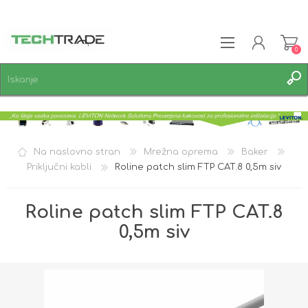
0
REGISTRACIJA
PRIJAVA
SEZNAM ŽELJA
0
Na naslovno stran
Mrežna oprema
Baker
Priključni kabli
Roline patch slim FTP CAT.8 0,5m siv
Roline patch slim FTP CAT.8
0,5m siv