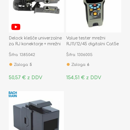
Delock klešče univerzalne
Value tester mrežni
za RJ konektorje + mrežni
RJ11/12/45 digitalni Cat5e
tester 90510
Cat6 Cat6a Coax
Šifra: 1385042
Šifra: 1306005
13.99.3002-1
Zaloga:
5
Zaloga:
6
50,57 € z DDV
154,51 € z DDV