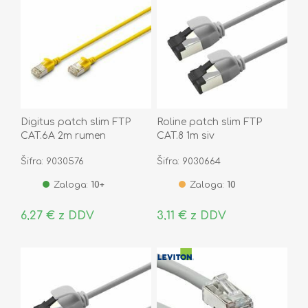
Digitus patch slim FTP
Roline patch slim FTP
CAT.6A 2m rumen
CAT.8 1m siv
Šifra: 9030576
Šifra: 9030664
Zaloga:
10+
Zaloga:
10
6,27 € z DDV
3,11 € z DDV