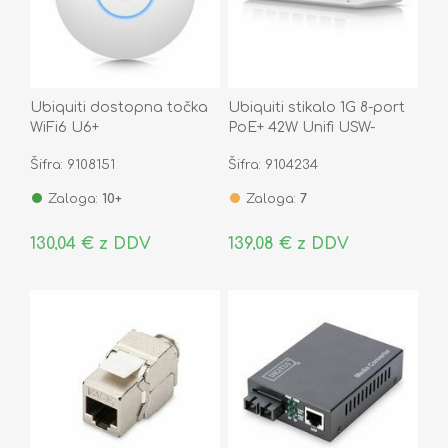
Ubiquiti dostopna točka
Ubiquiti stikalo 1G 8-port
WiFi6 U6+
PoE+ 42W Unifi USW-
ULTRA
Šifra: 9108151
Šifra: 9104234
Zaloga:
10+
Zaloga:
7
130,04 € z DDV
139,08 € z DDV