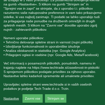
se izvajajo le z vašo privolitvijo. Za posamezna dovoljenja kliknite
na gumb »Nastavitve«. S klikom na gumb "Strinjam se" in
"Sprejmi vse in zapri" se strinjate, da z uporabo t.i. piškotkov
SPREMLJAJTE NAS
razumemo vaše nakupovalne preference in vam tako prikazujemo
izdelke, ki vas najbolj zanimajo. Ti podatki se lahko uporabijo tudi
za prilagajanje naše ponudbe na družbenih omrežjih in drugih
spletnih mestih. S klikom na "Zavrni vse" dovolite uporabo zgolj
nujnih - zahtevanih piškotkov.
Blatnica 8, 1236 Trzin
Nameni uporabe piškotkov:
• Tehnično delovanje spletne strani in varnost (nujni piškotki)
+386 1 562 21 11
• Izboljšanje funkcionalnosti in uporabniške izkušnje
• Analiza obiskanosti in statistika (npr. Google Analytics)
• Prilagojeni oglasi in vsebine (npr. Google Ads, Meta/Facebook)
Več informacij o posameznih piškotkih, ponudnikih, namenu in
trajanju najdete na
https://www.techtrade.si/zasebnost-in-piskotki
S sprejemom piškotkov podajate privolitev za njihovo uporabo.
Nastavitve lahko kadarkoli spremenite ali umaknete privolitev.
V podjetju TechTrade Trzin si prizadevamo objavljati
pravilne in verodostojne podatke. V kolikor na naši
Upravljalec spletne strani
www.techtrade.si
in vaših osebnih
spletni strani zasledite napačne oziroma neustrezne
podatkov je podjetje Tech Trade d.o.o. Trzin.
podatke ali slike, vas prosimo, da nam to sporočite na
info@techtrade.si. Avtorske pravice © 1992-2026
TechTrade d.o.o. Trzin. Vse pravice pridržane.
Nastavitve
Zavrni vse
Strinjam se