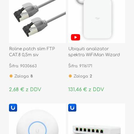
Roline patch slim FTP
Ubiquiti analizator
CAT.8 0,5m siv
spektra WiFiMan Wizard
WM-W
Šifra: 9030663
Šifra: 9116171
Zaloga:
8
Zaloga:
2
2,68 € z DDV
131,46 € z DDV