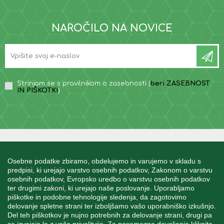
NAROČILO NA NOVICE
Strinjam se s pravilnikom o zasebnosti (
beri ZASEBNOST
IN PIŠKOTKI
)
INFORMACIJE
Osebne podatke zbiramo, obdelujemo in varujemo v skladu s
predpisi, ki urejajo varstvo osebnih podatkov, Zakonom o varstvu
osebnih podatkov, Evropsko uredbo o varstvu osebnih podatkov
MOJ RAČUN
ter drugimi zakoni, ki urejajo naše poslovanje. Uporabljamo
piškotke in podobne tehnologije sledenja, da zagotovimo
delovanje spletne strani ter izboljšamo vašo uporabniško izkušnjo.
STORITEV ZA STRANKE
Del teh piškotkov je nujno potrebnih za delovanje strani, drugi pa