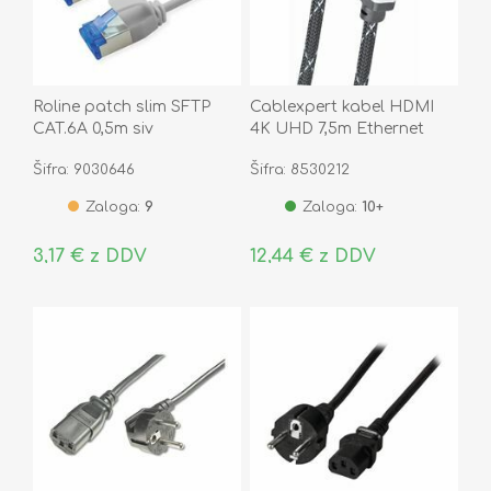
Roline patch slim SFTP
Cablexpert kabel HDMI
CAT.6A 0,5m siv
4K UHD 7,5m Ethernet
High Speed črn CCB-
Šifra: 9030646
Šifra: 8530212
HDMIL-7.5M
Zaloga:
9
Zaloga:
10+
3,17 € z DDV
12,44 € z DDV