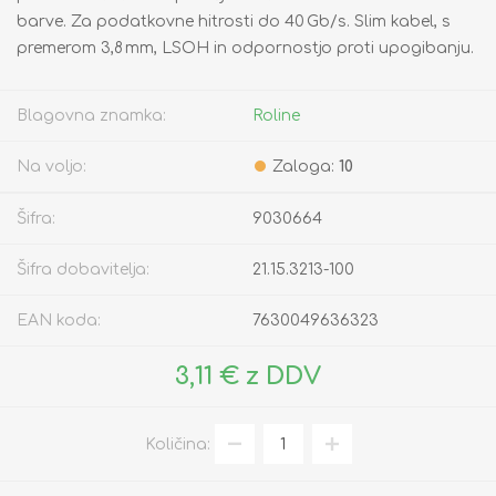
barve. Za podatkovne hitrosti do 40 Gb/s. Slim kabel, s
premerom 3,8 mm, LSOH in odpornostjo proti upogibanju.
Blagovna znamka:
Roline
Na voljo:
Zaloga:
10
Šifra:
9030664
Šifra dobavitelja:
21.15.3213-100
EAN koda:
7630049636323
3,11 € z DDV
Količina: