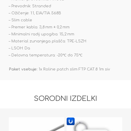
– Prevodnik: Stranded
– Ožičenje: 1:1, EIA/TIA 568B
– Slim cable
– Premer kabla: 3,8 mm ± 0,2 mm
– Minimalni radij upogiba: 15,2 mm
– Material zunanjega plašča: TPE-LSZH
– LSOH: Da
– Delovna temperatura: -20℃ do 75℃
Paket vsebuje:
1x Roline patch slim FTP CAT.8 1m siv
SORODNI IZDELKI