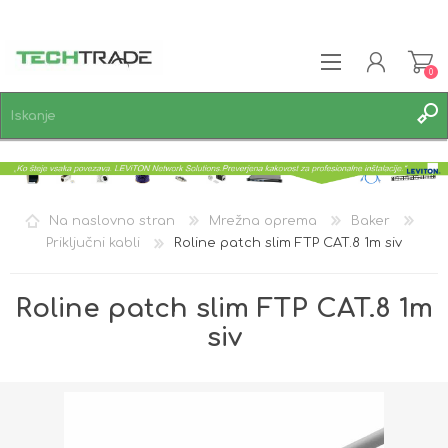
0
REGISTRACIJA
PRIJAVA
SEZNAM ŽELJA
0
Na naslovno stran
Mrežna oprema
Baker
Priključni kabli
Roline patch slim FTP CAT.8 1m siv
Roline patch slim FTP CAT.8 1m
siv