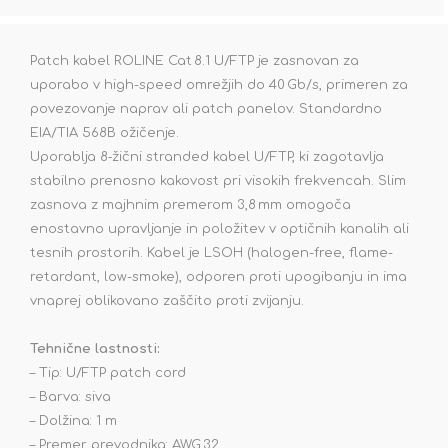
Patch kabel ROLINE Cat 8.1 U/FTP je zasnovan za
uporabo v high-speed omrežjih do 40 Gb/s, primeren za
povezovanje naprav ali patch panelov. Standardno
EIA/TIA 568B ožičenje.
Uporablja 8‑žični stranded kabel U/FTP, ki zagotavlja
stabilno prenosno kakovost pri visokih frekvencah. Slim
zasnova z majhnim premerom 3,8 mm omogoča
enostavno upravljanje in položitev v optičnih kanalih ali
tesnih prostorih. Kabel je LSOH (halogen-free, flame-
retardant, low-smoke), odporen proti upogibanju in ima
vnaprej oblikovano zaščito proti zvijanju.
Tehnične lastnosti:
– Tip: U/FTP patch cord
– Barva: siva
– Dolžina: 1 m
– Premer prevodnika: AWG 32