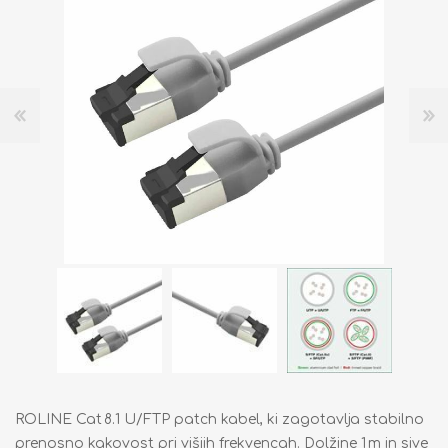
ROLINE Cat 8.1 U/FTP patch kabel, ki zagotavlja stabilno
prenosno kakovost pri višjih frekvencah. Dolžine 1 m in sive