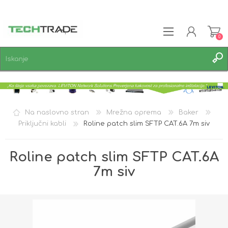
0
REGISTRACIJA
PRIJAVA
SEZNAM ŽELJA
0
Na naslovno stran
Mrežna oprema
Baker
Priključni kabli
Roline patch slim SFTP CAT.6A 7m siv
Roline patch slim SFTP CAT.6A
7m siv