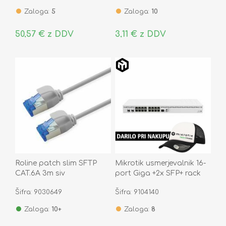
Zaloga:
5
Zaloga:
10
50,57 € z DDV
3,11 € z DDV
Roline patch slim SFTP
Mikrotik usmerjevalnik 16-
CAT.6A 3m siv
port Giga +2x SFP+ rack
CCR2004-16G-2S+
Šifra: 9030649
Šifra: 9104140
Zaloga:
10+
Zaloga:
8