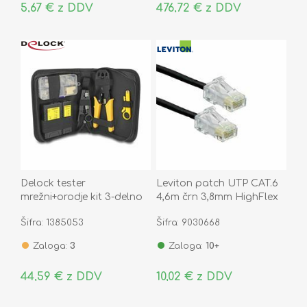
5,67 € z DDV
476,72 € z DDV
Delock tester
Leviton patch UTP CAT.6
mrežni+orodje kit 3-delno
4,6m črn 3,8mm HighFlex
+konektorji 86696
P24
Šifra: 1385053
Šifra: 9030668
Zaloga:
3
Zaloga:
10+
44,59 € z DDV
10,02 € z DDV