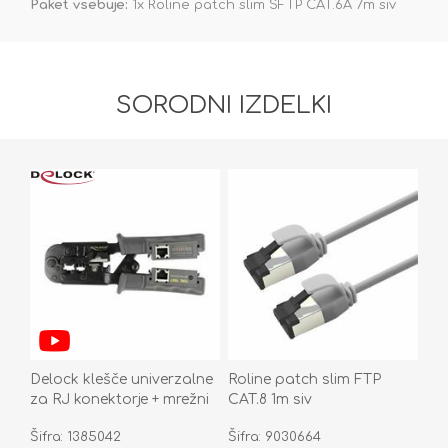
Paket vsebuje:
1x Roline patch slim SFTP CAT.6A 7m siv
SORODNI IZDELKI
Delock klešče univerzalne
Roline patch slim FTP
za RJ konektorje + mrežni
CAT.8 1m siv
tester 90510
Šifra: 1385042
Šifra: 9030664