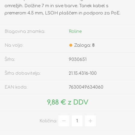
omrežjih. Dolžine 7 m in sive barve. Tanek kabel s
premerom 4.5 mm, LSOH plaščem in podporo za PoE.
Blagovna znamka:
Roline
Na voljo:
Zaloga:
8
Šifra:
9030651
Šifra dobavitelja:
21.15.4316-100
EAN koda:
7630049634060
9,88 € z DDV
Količina: