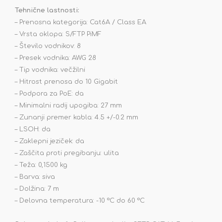
Tehnične lastnosti:
– Prenosna kategorija: Cat6A / Class EA
– Vrsta oklopa: S/FTP PiMF
– Število vodnikov: 8
– Presek vodnika: AWG 28
– Tip vodnika: večžilni
– Hitrost prenosa do 10 Gigabit
– Podpora za PoE: da
– Minimalni radij upogiba: 27 mm
– Zunanji premer kabla: 4.5 +/-0.2 mm
– LSOH: da
– Zaklepni jeziček: da
– Zaščita proti pregibanju: ulita
– Teža: 0,1500 kg
– Barva: siva
– Dolžina: 7 m
– Delovna temperatura: -10 °C do 60 °C