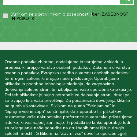
Strinjam se s pravilnikom o zasebnosti (
beri ZASEBNOST
IN PIŠKOTKI
)
INFORMACIJE
Osebne podatke zbiramo, obdelujemo in varujemo v skladu s
predpisi, ki urejajo varstvo osebnih podatkov, Zakonom o varstvu
osebnih podatkov, Evropsko uredbo o varstvu osebnih podatkov
MOJ RAČUN
ter drugimi zakoni, ki urejajo naše poslovanje. Uporabljamo
piškotke in podobne tehnologije sledenja, da zagotovimo
delovanje spletne strani ter izboljšamo vašo uporabniško izkušnjo.
STORITEV ZA STRANKE
Del teh piškotkov je nujno potrebnih za delovanje strani, drugi pa
se izvajajo le z vašo privolitvijo. Za posamezna dovoljenja kliknite
na gumb »Nastavitve«. S klikom na gumb "Strinjam se" in
"Sprejmi vse in zapri" se strinjate, da z uporabo t.i. piškotkov
SPREMLJAJTE NAS
razumemo vaše nakupovalne preference in vam tako prikazujemo
izdelke, ki vas najbolj zanimajo. Ti podatki se lahko uporabijo tudi
za prilagajanje naše ponudbe na družbenih omrežjih in drugih
spletnih mestih. S klikom na "Zavrni vse" dovolite uporabo zgolj