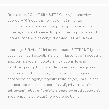
Patch kabel ROLINE Slim S/FTP Cat.6A je namenjen
uporabi v 10 Gigabit Ethernet omrežjih ter za
povezovanje aktivnih naprav, patch panelov ali PoE
opreme, kot so IP kamere. Podpira prenos po standardu
Cat6A Class EA in ožičenje 1:1 v skladu z EIA/TIA 568.
Uporablja 8-žilni večžilni bakreni kabel S/FTP PiMF, kjer so
posamezni pari oklopljeni z aluminijasto folijo in dodatno
zaščiteni s skupnim opletenim oklopom. Takšna
konstrukcija zagotavlja stabilen prenos in zmanjšanje
elektromagnetnih motenj. Slim zasnova omogoča
enostavno polaganje v gostih inštalacijah, LSOH plašč
pa uporabo v zaprtih prostorih z višjimi varnostnimi
zahtevami. Kabel je fleksibilen, odporen proti zapletanju
in opremljen z ulito zaščito proti pregibanju.