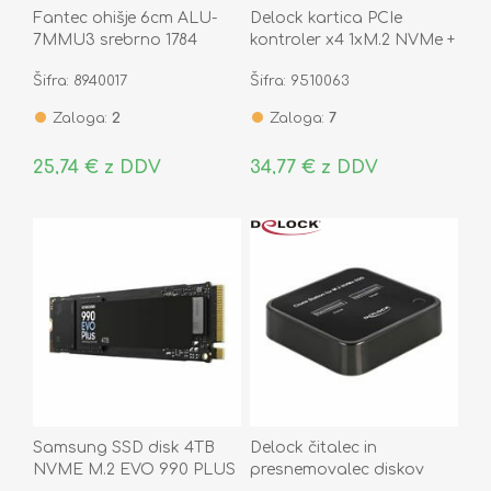
Fantec ohišje 6cm ALU-
Delock kartica PCIe
7MMU3 srebrno 1784
kontroler x4 1xM.2 NVMe +
1xM.2 NGFF + Low Profile
Šifra: 8940017
Šifra: 9510063
Zaloga:
2
Zaloga:
7
25,74 € z DDV
34,77 € z DDV
Samsung SSD disk 4TB
Delock čitalec in
NVME M.2 EVO 990 PLUS
presnemovalec diskov