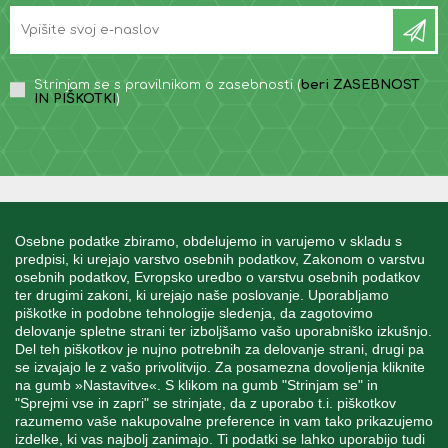
Strinjam se s pravilnikom o zasebnosti (
beri ZASEBNOST
IN PIŠKOTKI
)
INFORMACIJE
Osebne podatke zbiramo, obdelujemo in varujemo v skladu s
predpisi, ki urejajo varstvo osebnih podatkov, Zakonom o varstvu
osebnih podatkov, Evropsko uredbo o varstvu osebnih podatkov
MOJ RAČUN
ter drugimi zakoni, ki urejajo naše poslovanje. Uporabljamo
piškotke in podobne tehnologije sledenja, da zagotovimo
delovanje spletne strani ter izboljšamo vašo uporabniško izkušnjo.
STORITEV ZA STRANKE
Del teh piškotkov je nujno potrebnih za delovanje strani, drugi pa
se izvajajo le z vašo privolitvijo. Za posamezna dovoljenja kliknite
na gumb »Nastavitve«. S klikom na gumb "Strinjam se" in
"Sprejmi vse in zapri" se strinjate, da z uporabo t.i. piškotkov
SPREMLJAJTE NAS
razumemo vaše nakupovalne preference in vam tako prikazujemo
izdelke, ki vas najbolj zanimajo. Ti podatki se lahko uporabijo tudi