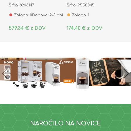
PCI-e 5.0 x2 MZ-V9S4T0BW
USB 3.2 TipC za M.2
Šifra: 8943147
Šifra: 9550045
NVMe PCIe SSD 64177
Zaloga:
0
Dobava: 2-3 dni
Zaloga:
1
579,34 € z DDV
174,40 € z DDV
NAROČILO NA NOVICE