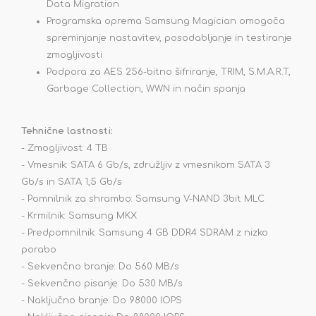
Data Migration
Programska oprema Samsung Magician omogoča
spreminjanje nastavitev, posodabljanje in testiranje
zmogljivosti
Podpora za AES 256-bitno šifriranje, TRIM, S.M.A.R.T,
Garbage Collection, WWN in način spanja
Tehnične lastnosti:
- Zmogljivost: 4 TB
- Vmesnik: SATA 6 Gb/s, združljiv z vmesnikom SATA 3
Gb/s in SATA 1,5 Gb/s
- Pomnilnik za shrambo: Samsung V-NAND 3bit MLC
- Krmilnik: Samsung MKX
- Predpomnilnik: Samsung 4 GB DDR4 SDRAM z nizko
porabo
- Sekvenčno branje: Do 560 MB/s
- Sekvenčno pisanje: Do 530 MB/s
- Naključno branje: Do 98000 IOPS