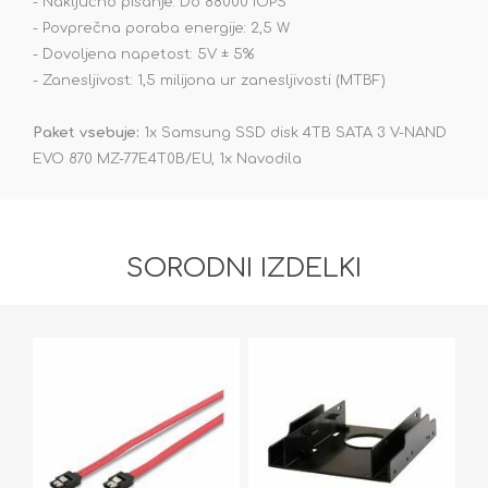
- Naključno pisanje: Do 88000 IOPS
- Povprečna poraba energije: 2,5 W
- Dovoljena napetost: 5V ± 5%
- Zanesljivost: 1,5 milijona ur zanesljivosti (MTBF)
Paket vsebuje:
1x Samsung SSD disk 4TB SATA 3 V-NAND
EVO 870 MZ-77E4T0B/EU, 1x Navodila
SORODNI IZDELKI