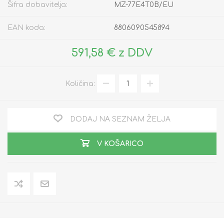
Šifra dobavitelja:
MZ-77E4T0B/EU
EAN koda:
8806090545894
591,58 € z DDV
Količina:
DODAJ NA SEZNAM ŽELJA
V KOŠARICO