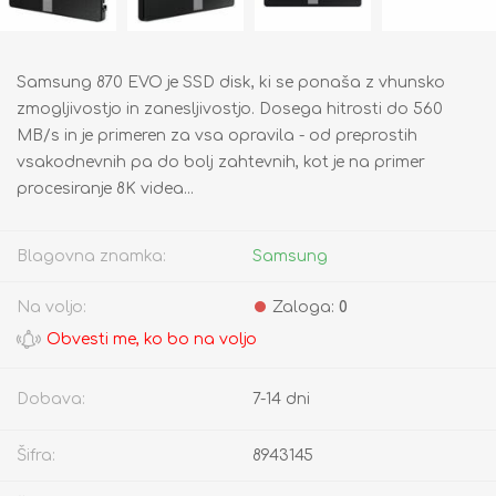
Samsung 870 EVO je SSD disk, ki se ponaša z vhunsko
zmogljivostjo in zanesljivostjo. Dosega hitrosti do 560
MB/s in je primeren za vsa opravila - od preprostih
vsakodnevnih pa do bolj zahtevnih, kot je na primer
procesiranje 8K videa...
Blagovna znamka:
Samsung
Na voljo:
Zaloga:
0
Dobava:
7-14 dni
Šifra:
8943145