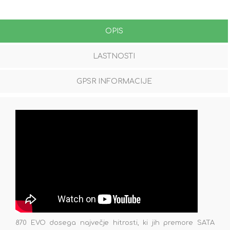
OPIS
LASTNOSTI
GPSR INFORMACIJE
870 EVO dosega največje hitrosti, ki jih premore SATA