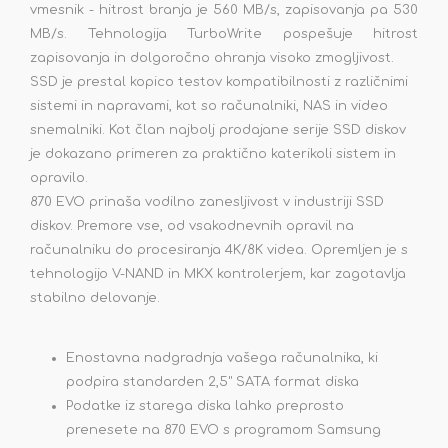
vmesnik - hitrost branja je 560 MB/s, zapisovanja pa 530
MB/s. Tehnologija TurboWrite pospešuje hitrost
zapisovanja in dolgoročno ohranja visoko zmogljivost.
SSD je prestal kopico testov kompatibilnosti z različnimi
sistemi in napravami, kot so računalniki, NAS in video
snemalniki. Kot član najbolj prodajane serije SSD diskov
je dokazano primeren za praktično katerikoli sistem in
opravilo.
870 EVO prinaša vodilno zanesljivost v industriji SSD
diskov. Premore vse, od vsakodnevnih opravil na
računalniku do procesiranja 4K/8K videa. Opremljen je s
tehnologijo V-NAND in MKX kontrolerjem, kar zagotavlja
stabilno delovanje.
Enostavna nadgradnja vašega računalnika, ki
podpira standarden 2,5" SATA format diska
Podatke iz starega diska lahko preprosto
prenesete na 870 EVO s programom Samsung