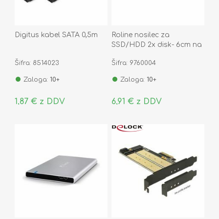
Digitus kabel SATA 0,5m
Roline nosilec za
SSD/HDD 2x disk- 6cm na
9cm
Šifra: 8514023
Šifra: 9760004
Zaloga:
10+
Zaloga:
10+
1,87 € z DDV
6,91 € z DDV