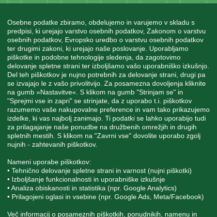
Osebne podatke zbiramo, obdelujemo in varujemo v skladu s
predpisi, ki urejajo varstvo osebnih podatkov, Zakonom o varstvu
osebnih podatkov, Evropsko uredbo o varstvu osebnih podatkov
INFORMACIJE
ter drugimi zakoni, ki urejajo naše poslovanje. Uporabljamo
piškotke in podobne tehnologije sledenja, da zagotovimo
delovanje spletne strani ter izboljšamo vašo uporabniško izkušnjo.
Del teh piškotkov je nujno potrebnih za delovanje strani, drugi pa
MOJ RAČUN
se izvajajo le z vašo privolitvijo. Za posamezna dovoljenja kliknite
na gumb »Nastavitve«. S klikom na gumb "Strinjam se" in
"Sprejmi vse in zapri" se strinjate, da z uporabo t.i. piškotkov
STORITEV ZA STRANKE
razumemo vaše nakupovalne preference in vam tako prikazujemo
izdelke, ki vas najbolj zanimajo. Ti podatki se lahko uporabijo tudi
za prilagajanje naše ponudbe na družbenih omrežjih in drugih
spletnih mestih. S klikom na "Zavrni vse" dovolite uporabo zgolj
SPREMLJAJTE NAS
nujnih - zahtevanih piškotkov.
Nameni uporabe piškotkov:
• Tehnično delovanje spletne strani in varnost (nujni piškotki)
• Izboljšanje funkcionalnosti in uporabniške izkušnje
• Analiza obiskanosti in statistika (npr. Google Analytics)
Blatnica 8, 1236 Trzin
• Prilagojeni oglasi in vsebine (npr. Google Ads, Meta/Facebook)
+386 1 562 21 11
Več informacij o posameznih piškotkih, ponudnikih, namenu in