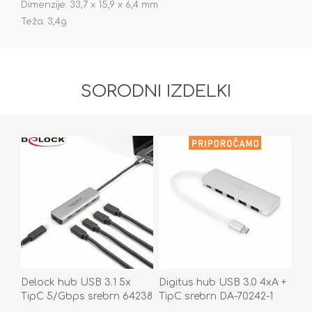
Dimenzije: 33,7 x 15,9 x 6,4 mm
Teža: 3,4g
SORODNI IZDELKI
Delock hub USB 3.1 5x
Digitus hub USB 3.0 4xA +
TipC 5/Gbps srebrn 64238
TipC srebrn DA-70242-1