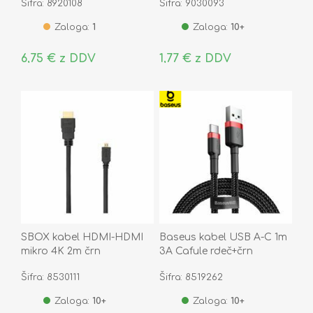
Šifra: 8920108
Šifra: 9030093
Zaloga:
1
Zaloga:
10+
6,75 € z DDV
1,77 € z DDV
SBOX kabel HDMI-HDMI
Baseus kabel USB A-C 1m
mikro 4K 2m črn
3A Cafule rdeč+črn
CATKLF-B91
Šifra: 8530111
Šifra: 8519262
Zaloga:
10+
Zaloga:
10+