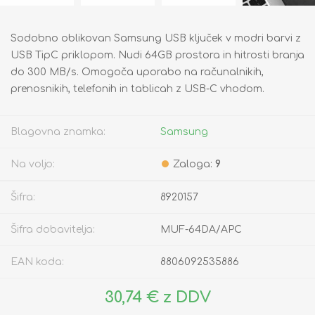
Sodobno oblikovan Samsung USB ključek v modri barvi z
USB TipC priklopom. Nudi 64GB prostora in hitrosti branja
do 300 MB/s. Omogoča uporabo na računalnikih,
prenosnikih, telefonih in tablicah z USB-C vhodom.
Blagovna znamka:
Samsung
Na voljo:
Zaloga:
9
Šifra:
8920157
Šifra dobavitelja:
MUF-64DA/APC
EAN koda:
8806092535886
30,74 € z DDV