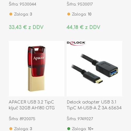
Šifra: 9530044
Šifra: 9530017
Zaloga:
3
Zaloga:
10
33,43 € z DDV
44,18 € z DDV
APACER USB 3.2 TipC
Delock adapter USB 3.1
ključ 32GB AH180 OTG
TipC M-USB-A Ž 3A 65634
rdeč
Šifra: 8920075
Šifra: 9749027
Zaloga:
3
Zaloga:
10+