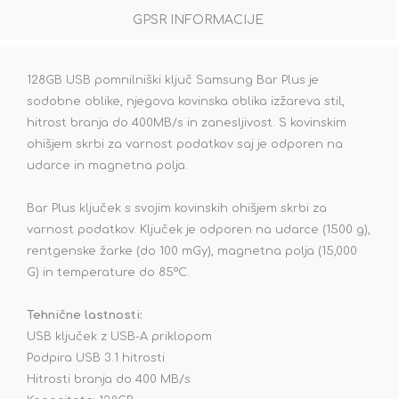
GPSR INFORMACIJE
128GB USB pomnilniški ključ Samsung Bar Plus je
sodobne oblike, njegova kovinska oblika izžareva stil,
hitrost branja do 400MB/s in zanesljivost. S kovinskim
ohišjem skrbi za varnost podatkov saj je odporen na
udarce in magnetna polja.
Bar Plus ključek s svojim kovinskih ohišjem skrbi za
varnost podatkov. Ključek je odporen na udarce (1500 g),
rentgenske žarke (do 100 mGy), magnetna polja (15,000
G) in temperature do 85°C.
Tehnične lastnosti:
USB ključek z USB-A priklopom
Podpira USB 3.1 hitrosti
Hitrosti branja do 400 MB/s