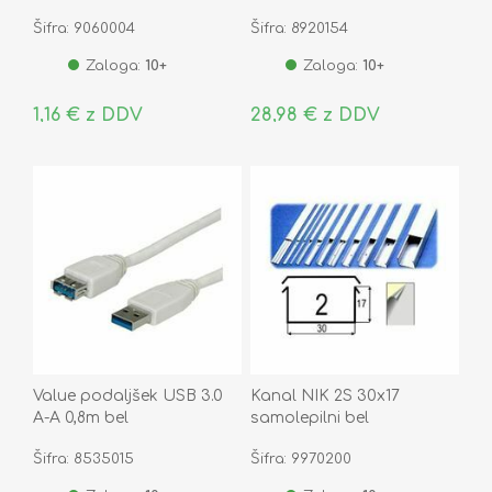
8/8
64BE4/APC
Šifra: 9060004
Šifra: 8920154
Zaloga:
10+
Zaloga:
10+
1,16 € z DDV
28,98 € z DDV
Value podaljšek USB 3.0
Kanal NIK 2S 30x17
A-A 0,8m bel
samolepilni bel
Šifra: 8535015
Šifra: 9970200