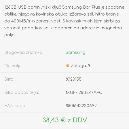
128GB USB pomnilniški ključ Samsung Bar Plus je sodobne
oblike, njegova kovinska oblika izžareva stil, hitro branje
do 400MB/s in zanesljivost. S kovinskim ohišjem skrbi za
varnost podatkov saj je odporen na udarce in magnetna
polja.
Blagovna znamka:
Samsung
Na voljo:
Zaloga:
9
Šifra:
8920155
Šifra dobavitelja:
MUF-128BE4/APC
EAN koda:
8801643230692
38,43 € z DDV