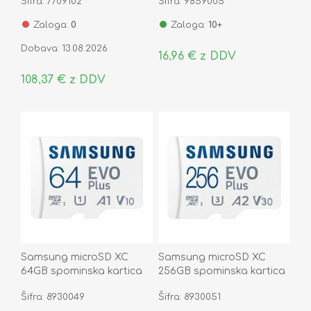
Šifra: 7709102
Šifra: 9859005
Zaloga:
0
Zaloga:
10+
Dobava: 13.08.2026
16,96 € z DDV
108,37 € z DDV
Samsung microSD XC
Samsung microSD XC
64GB spominska kartica
256GB spominska kartica
EVO PLUS MB-
EVO PLUS MB-
Šifra: 8930049
Šifra: 8930051
MC64SA/EU
MC256SA/EU