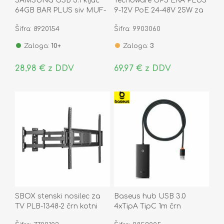
SAMSUNG USB 3.1 ključ
Tecnoware UPS ERA PLUS
64GB BAR PLUS siv MUF-
9-12V PoE 24-48V 25W za
64BE4/APC
DC naprave
Šifra: 8920154
Šifra: 9903060
FGCERAPLDC252
Zaloga:
10+
Zaloga:
3
28,98 € z DDV
69,97 € z DDV
SBOX stenski nosilec za
Baseus hub USB 3.0
TV PLB-1348-2 črn kotni
4xTipA TipC 1m črn
WKQX030101