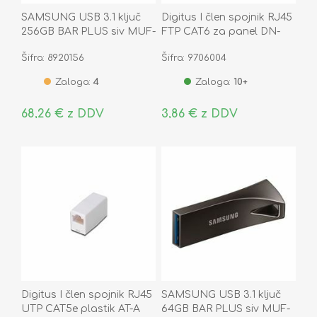
SAMSUNG USB 3.1 ključ
Digitus I člen spojnik RJ45
256GB BAR PLUS siv MUF-
FTP CAT6 za panel DN-
256BE4/APC
93613-1
Šifra: 8920156
Šifra: 9706004
Zaloga:
4
Zaloga:
10+
68,26 € z DDV
3,86 € z DDV
Digitus I člen spojnik RJ45
SAMSUNG USB 3.1 ključ
UTP CAT5e plastik AT-A
64GB BAR PLUS siv MUF-