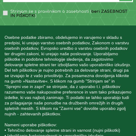
Strinjam se s pravilnikom o zasebnosti (
beri ZASEBNOST
IN PIŠKOTKI
)
Osebne podatke zbiramo, obdelujemo in varujemo v skladu s
predpisi, ki urejajo varstvo osebnih podatkov, Zakonom o varstvu
osebnih podatkov, Evropsko uredbo o varstvu osebnih podatkov
INFORMACIJE
ter drugimi zakoni, ki urejajo naše poslovanje. Uporabljamo
piškotke in podobne tehnologije sledenja, da zagotovimo
delovanje spletne strani ter izboljšamo vašo uporabniško izkušnjo.
Del teh piškotkov je nujno potrebnih za delovanje strani, drugi pa
MOJ RAČUN
se izvajajo le z vašo privolitvijo. Za posamezna dovoljenja kliknite
na gumb »Nastavitve«. S klikom na gumb "Strinjam se" in
"Sprejmi vse in zapri" se strinjate, da z uporabo t.i. piškotkov
STORITEV ZA STRANKE
razumemo vaše nakupovalne preference in vam tako prikazujemo
izdelke, ki vas najbolj zanimajo. Ti podatki se lahko uporabijo tudi
za prilagajanje naše ponudbe na družbenih omrežjih in drugih
spletnih mestih. S klikom na "Zavrni vse" dovolite uporabo zgolj
SPREMLJAJTE NAS
nujnih - zahtevanih piškotkov.
Nameni uporabe piškotkov:
• Tehnično delovanje spletne strani in varnost (nujni piškotki)
• Izboljšanje funkcionalnosti in uporabniške izkušnje