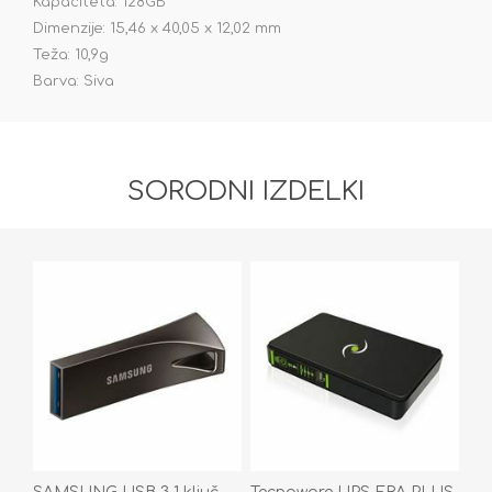
Kapaciteta: 128GB
Dimenzije: 15,46 x 40,05 x 12,02 mm
Teža: 10,9g
Barva: Siva
SORODNI IZDELKI