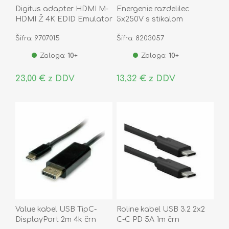
Digitus adapter HDMI M-
Energenie razdelilec
HDMI Ž 4K EDID Emulator
5x250V s stikalom
DA-70466
prenapetostna zaščita
Šifra: 9707015
Šifra: 8203057
3m črna SPG5-C-10
Zaloga:
10+
Zaloga:
10+
23,00 € z DDV
13,32 € z DDV
Value kabel USB TipC-
Roline kabel USB 3.2 2x2
DisplayPort 2m 4k črn
C-C PD 5A 1m črn