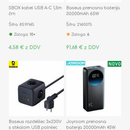
SBOX kabel USB A-C 1,5m
Baseus prenosna baterija
črn
30.000mAh 65W
PowerBank črna
Šifra: 8519145
Šifra: 2140075
PPLG000101
Zaloga:
10+
Zaloga:
6
4,58 € z DDV
91,68 € z DDV
Baseus razdelilec 3x230V
Joyroom prenosna
s stikalom USB polnilec
baterija 20.000mAh 45W