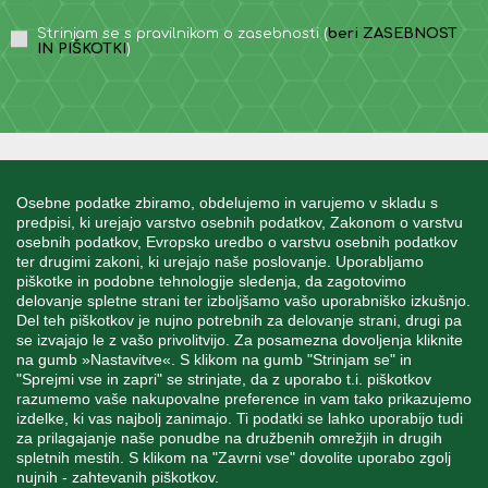
Strinjam se s pravilnikom o zasebnosti (
beri ZASEBNOST
IN PIŠKOTKI
)
INFORMACIJE
Osebne podatke zbiramo, obdelujemo in varujemo v skladu s
predpisi, ki urejajo varstvo osebnih podatkov, Zakonom o varstvu
osebnih podatkov, Evropsko uredbo o varstvu osebnih podatkov
MOJ RAČUN
ter drugimi zakoni, ki urejajo naše poslovanje. Uporabljamo
piškotke in podobne tehnologije sledenja, da zagotovimo
delovanje spletne strani ter izboljšamo vašo uporabniško izkušnjo.
STORITEV ZA STRANKE
Del teh piškotkov je nujno potrebnih za delovanje strani, drugi pa
se izvajajo le z vašo privolitvijo. Za posamezna dovoljenja kliknite
na gumb »Nastavitve«. S klikom na gumb "Strinjam se" in
"Sprejmi vse in zapri" se strinjate, da z uporabo t.i. piškotkov
SPREMLJAJTE NAS
razumemo vaše nakupovalne preference in vam tako prikazujemo
izdelke, ki vas najbolj zanimajo. Ti podatki se lahko uporabijo tudi
za prilagajanje naše ponudbe na družbenih omrežjih in drugih
spletnih mestih. S klikom na "Zavrni vse" dovolite uporabo zgolj
nujnih - zahtevanih piškotkov.