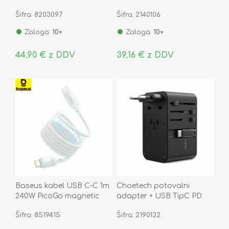
TipA-C 65W 1,5m EnerFill
PowerBank siva JR-PBF02
Šifra: 8203097
Šifra: 2140106
FA11
Pro
Zaloga:
10+
Zaloga:
10+
44,90 € z DDV
39,16 € z DDV
Baseus kabel USB C-C 1m
Choetech potovalni
240W PicoGo magnetic
adapter + USB TipC PD
silikonski bel P10376800211-
70W polnilec + kabel EU
Šifra: 8519415
Šifra: 2190132
00
USA UK AU PD5022