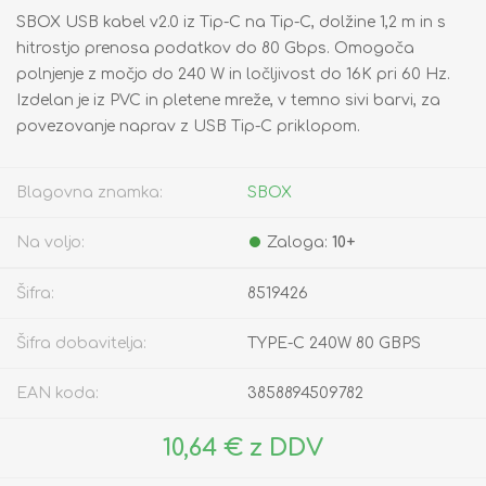
SBOX USB kabel v2.0 iz Tip-C na Tip-C, dolžine 1,2 m in s
hitrostjo prenosa podatkov do 80 Gbps. Omogoča
polnjenje z močjo do 240 W in ločljivost do 16K pri 60 Hz.
Izdelan je iz PVC in pletene mreže, v temno sivi barvi, za
povezovanje naprav z USB Tip-C priklopom.
Blagovna znamka:
SBOX
Na voljo:
Zaloga:
10+
Šifra:
8519426
Šifra dobavitelja:
TYPE-C 240W 80 GBPS
EAN koda:
3858894509782
10,64 € z DDV