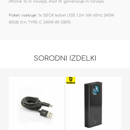
iPhone 15 in novejši, iPad 10. generacije in novejši
Paket vsebuje:
1x SBOX kabel USB 1.2m 16K 60Hz 240W
80GB črn TYPE-C 240W 80 GBPS
SORODNI IZDELKI