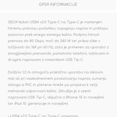
GPSR INFORMACIJE
SBOX kabel USB4 v2.0 Type-C na Type-C je namenjen
hitremu prenosu podatkov, napajanju naprav in priklopu
zaslonov prek enega samega kabla. Podpira hitrost
prenosa do 80 Gbps, moč do 240 W ter prikaz slike v
ločljivosti do 16K pri 60 Hz, zato je primeren za uporabo z
zmogljivejšimi prenosniki, pametnimi telefoni, tablicami in
drugimi napravami z vmesnikom USB Tip-C.
Dolžina 1,2 m omogoča praktično uporabo na delovni
mizi ali pri vsakodnevnem povezovanju naprav, zunanja
obloga iz PVC in pletene mreže pa prispeva k večji
mehanski odpornosti kabla. Združljiv je z vsemi
napravami USB Tip-C, vključno z iPhone 15 in novejšimi
ter iPad 10. generacije in novejšimi.
– USB4 v2.0 Type-C na Type-C povezava