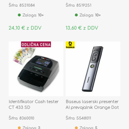
11.99.5846-10
Šifra: 8531084
Šifra: 8519251
Zaloga:
10+
Zaloga:
10+
24,10 € z DDV
13,60 € z DDV
Identifikator Cash tester
Baseus laserski presenter
CT 433 SD
AI prevajalnik Orange Dot
brezžični BS-OH065
Šifra: 8360010
Šifra: 5548011
Zaloga:
3
Zaloga:
5