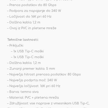
– Prenos podatkov do 80 Gbps
– Podpora za napajanje do 240 W
– Ločljivost do 16K pri 60 Hz
– Dolžina kabla 1,2 m
– Ovoj iz PVC in pletene mreže
Tehnične lastnosti:
– Priključki:
– 1x USB Tip-C moški
– 1x USB Tip-C moški
– Dolžina kabla: 1,2 m
– Zunanji premer kabla: 5 mm
– Največja hitrost prenosa podatkov: 80 Gbps
– Največja podprta moč: 240 W
– Največja ločljivost: 16K pri 60 Hz
– Barva: temno siva
– Material: PVC + pletena mreža
– Združljivost: vse naprave z vmesnikom USB Tip-C,