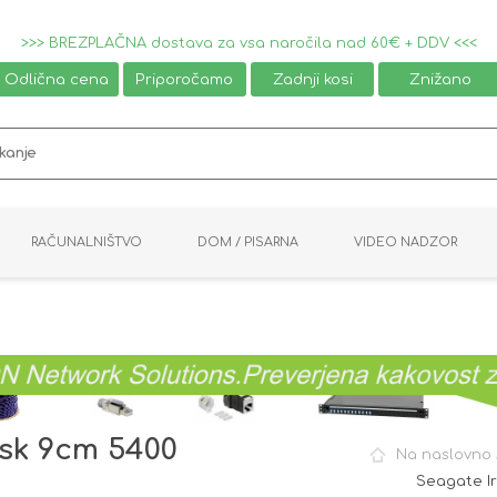
>>> BREZPLAČNA dostava za vsa naročila nad 60€ + DDV <<<
Odlična cena
Priporočamo
Zadnji kosi
Znižano
RAČUNALNIŠTVO
DOM / PISARNA
VIDEO NADZOR
MIŠKE / TIPKOVNICE
PAMETNI DOM
AVDIO / VIDEO
NAPAJALNIKI
KVM KABLI
KABINETI
PISARNIŠKA OPREMA
PRETVORNIKI
AV STIKALA
VTIČNICE
NALEPKE
GAMING
isk 9cm 5400
Na naslovno 
Seagate I