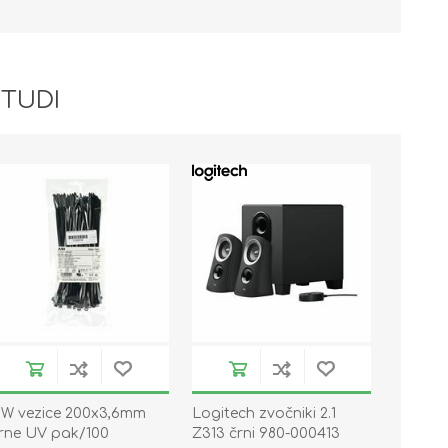
 TUDI
W vezice 200x3,6mm
Logitech zvočniki 2.1
rne UV pak/100
Z313 črni 980-000413