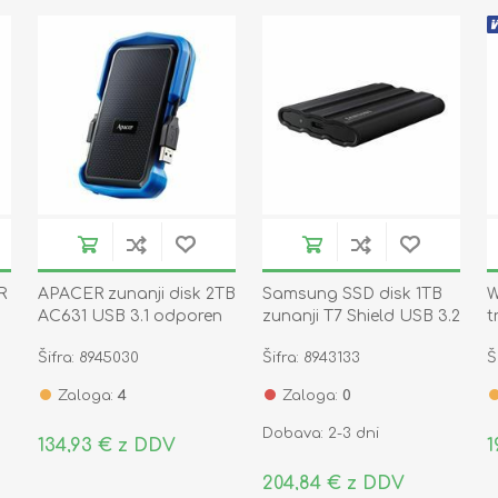
R
APACER zunanji disk 2TB
Samsung SSD disk 1TB
W
AC631 USB 3.1 odporen
zunanji T7 Shield USB 3.2
t
na udarce črno/moder
Gen2 NVMe, IP65 črn
S
Šifra: 8945030
Šifra: 8943133
Š
MU-PE1T0S
Zaloga:
4
Zaloga:
0
Dobava: 2-3 dni
134,93 € z DDV
1
204,84 € z DDV