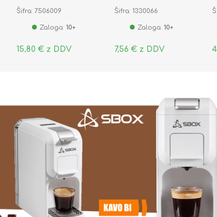
002642
K
Šifra: 7506009
Šifra: 1330066
Š
Zaloga:
10+
Zaloga:
10+
15,80 € z DDV
7,56 € z DDV
4