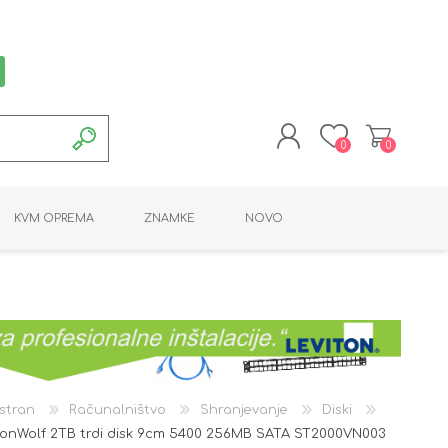
0
0
REGISTRACIJA
KVM OPREMA
ZNAMKE
NOVO
PRIJAVA
MONTAŽNA OPREMA
POTROŠNI MATERIAL
AKTIVNA OPREMA
LINE EXTENDER
PC OPREMA
ADAPTERJI
KARTICE / ČITALCI
BATERIJE / LED
PROGRAMSKA
NAPAJALNI
ORODJA
OPREMA
stran
Računalništvo
Shranjevanje
Diski
ronWolf 2TB trdi disk 9cm 5400 256MB SATA ST2000VN003