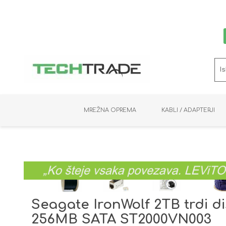
MREŽNA OPREMA
KABLI / ADAPTERJI
RAČUNALNIŠKI VIDEO
PRENOSNIKI / MINI PC
NADZORNE KAMERE
MNOŽILNIKI
NOSILCI
BAKER
SHRANJEVANJE
KVM STIKALA
PODATKOVNI
SNEMALNIKI
NAPAJANJE
OPTIKA
KABLI
Seagate IronWolf 2TB trdi d
256MB SATA ST2000VN003