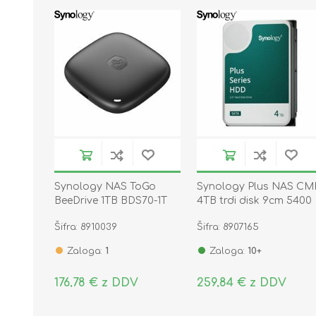
Synology NAS ToGo
Synology Plus NAS CM
BeeDrive 1TB BDS70-1T
4TB trdi disk 9cm 5400
SATA HDD HAT3300-4T
Šifra: 8910039
Šifra: 8907165
Zaloga:
1
Zaloga:
10+
176,78 € z DDV
259,84 € z DDV