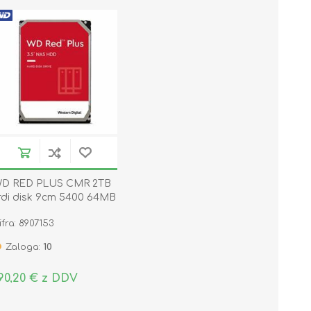
D RED PLUS CMR 2TB
rdi disk 9cm 5400 64MB
ATA WD20EFPX
ifra: 8907153
Zaloga:
10
90,20 € z DDV