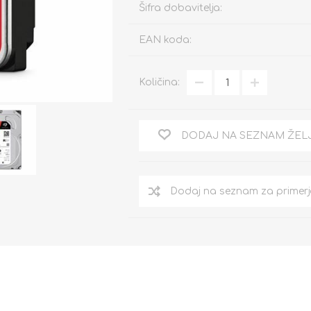
Šifra dobavitelja:
EAN koda:
Količina:
DODAJ NA SEZNAM ŽEL