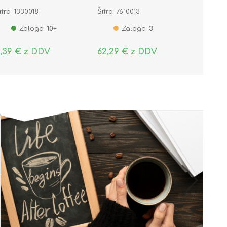
20036-0002
ifra: 1330018
Šifra: 7610013
Zaloga:
10+
Zaloga:
3
,39 € z DDV
62,29 € z DDV