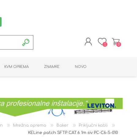
0
0
REGISTRACIJA
KVM OPREMA
ZNAMKE
NOVO
PRIJAVA
MONTAŽNA OPREMA
POTROŠNI MATERIAL
AKTIVNA OPREMA
LINE EXTENDER
PC OPREMA
ADAPTERJI
KARTICE / ČITALCI
BATERIJE / LED
PROGRAMSKA
NAPAJALNI
ORODJA
OPREMA
an
Mrežna oprema
Baker
Priključni kabli
KELine patch SFTP CAT.6 1m siv PC-C6-S-010