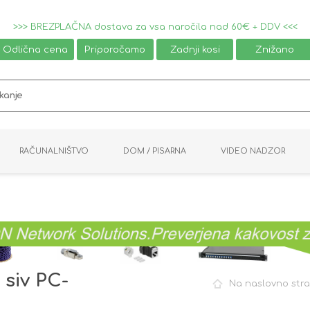
>>> BREZPLAČNA dostava za vsa naročila nad 60€ + DDV <<<
Odlična cena
Priporočamo
Zadnji kosi
Znižano
RAČUNALNIŠTVO
DOM / PISARNA
VIDEO NADZOR
MIŠKE / TIPKOVNICE
PAMETNI DOM
AVDIO / VIDEO
NAPAJALNIKI
KVM KABLI
KABINETI
PISARNIŠKA OPREMA
PRETVORNIKI
AV STIKALA
VTIČNICE
NALEPKE
GAMING
siv PC-
Na naslovno str