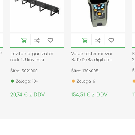
P
Leviton organizator
Value tester mrežni
K
rack 1U kovinski
RJ11/12/45 digitalni
2
MMCACCCM001
Cat5e Cat6 Cat6a Coax
Šifra: 5021000
Šifra: 1306005
Š
13.99.3002-1
Zaloga:
10+
Zaloga:
6
20,74 € z DDV
154,51 € z DDV
1