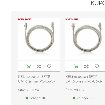
KUPC
KELine patch SFTP
KELine patch SFTP
CAT.6 2m siv PC-C6-S-
CAT.6 3m siv PC-C6-S-
020
030
Šifra: 9030124
Šifra: 9030125
Zaloga:
10+
Zaloga:
10+