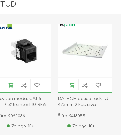
 TUDI
eviton modul CAT.6
DATECH polica rack 1U
TP eXtreme 61110-RE6
475mm 2 kos siva
SG.0147.1900
ifra: 9090038
Šifra: 9418055
Zaloga:
10+
Zaloga:
10+