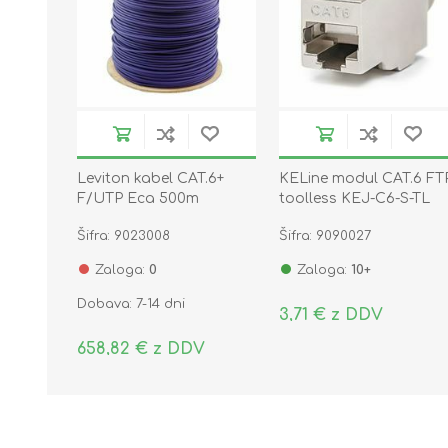
Leviton kabel CAT.6+
KELine modul CAT.6 FT
F/UTP Eca 500m
toolless KEJ-C6-S-TL
vijoličen
Šifra: 9023008
Šifra: 9090027
Zaloga:
0
Zaloga:
10+
Dobava: 7-14 dni
3,71 € z DDV
658,82 € z DDV