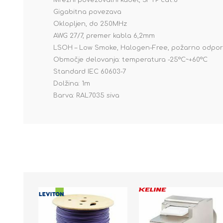
Mrežni povezovalni kabel, SFTP cat.6
Gigabitna povezava
Oklopljen, do 250MHz
AWG 27/7, premer kabla 6,2mm
LSOH – Low Smoke, Halogen-Free, požarno odpo
Območje delovanja: temperatura -25°C~+60°C
Standard IEC 60603-7
Dolžina: 1m
Barva: RAL7035 siva