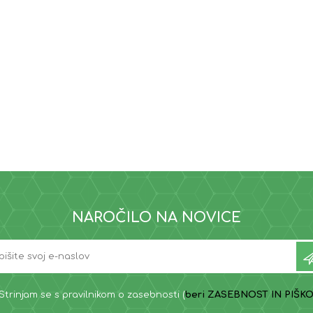
NAROČILO NA NOVICE
Strinjam se s pravilnikom o zasebnosti (
beri ZASEBNOST IN PIŠKO