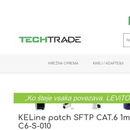
MREŽNA OPREMA
KABLI / ADAPTERJI
RAČUNALNIŠKI VIDEO
PRENOSNIKI / MINI PC
NADZORNE KAMERE
MNOŽILNIKI
NOSILCI
BAKER
SHRANJEVANJE
KVM STIKALA
PODATKOVNI
SNEMALNIKI
NAPAJANJE
OPTIKA
KABLI
KELine patch SFTP CAT.6 1m 
C6-S-010