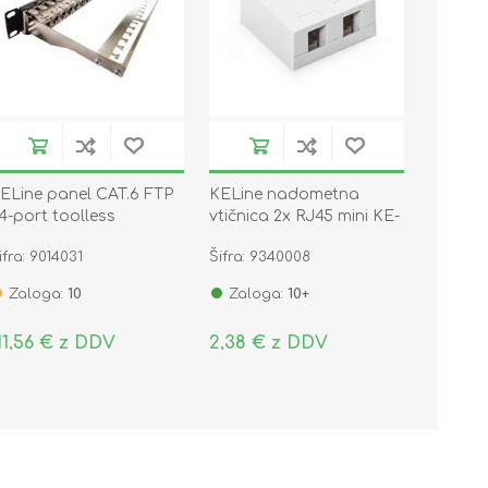
ELine panel CAT.6 FTP
KELine nadometna
4-port toolless
vtičnica 2x RJ45 mini KE-
SMB02-W
ifra: 9014031
Šifra: 9340008
Zaloga:
10
Zaloga:
10+
11,56 € z DDV
2,38 € z DDV