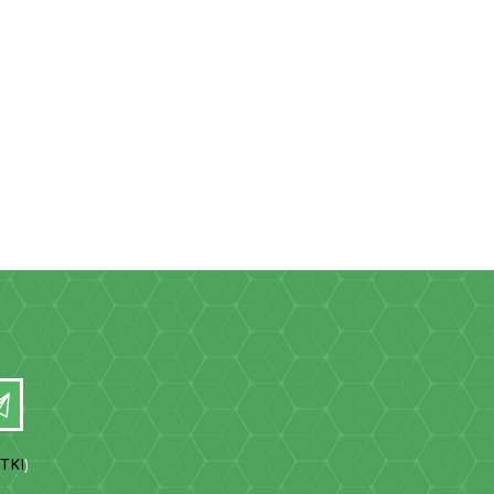
TKI
)