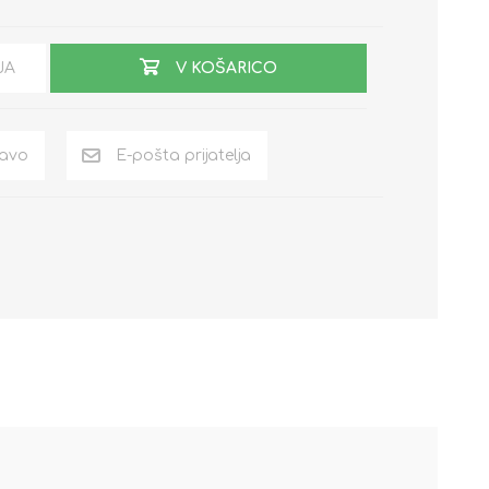
JA
V KOŠARICO