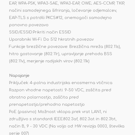
EAP, WPA-PSK, WPA3-SAE, WPA3-EAP, OWE; AES-CCMP, TKIP,
načini samodejnega šifriranja, ločevanje odjemalcev,
EAP-TLS s potrdili PKCS#12, onemogoči samodejno
ponovno povezavo
SSID/ESSID:Prikriti način ESSID
Uporabniki Wi-Fi: Do 512 hkratnih povezav
Funkcije brezžične povezave: Brezžična mreža (802.11s),
hitro gostovanje (802.11r), upravljanje prehoda BSS
(802.11v), merjenje radijskih virov (802.11k)
Napajanje
Priključek: 4-polna industrijska enosmerna vtičnica
Razpon vhodne napetosti: 9-50 VDC, zaščita pred
obratno polarnostjo, zaščita pred
prenapetostjo/prehodno napetostjo
PoE (pasivno): Možnost vklopa prek vrat LAN1, ni
združljivo s standardi IEEE802.3af, 802.3at in 802.3bt,
način B, 9 - 30 VDC (Na voljo od: HW revizija 0003, številka
serije 007)