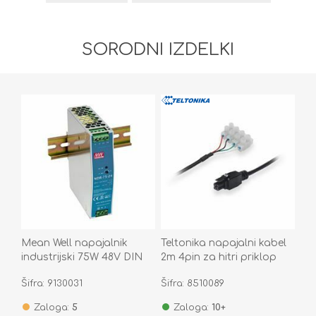
SORODNI IZDELKI
Mean Well napajalnik
Teltonika napajalni kabel
industrijski 75W 48V DIN
2m 4pin za hitri priklop
NDR-75-48
PR2FK20M
Šifra: 9130031
Šifra: 8510089
Zaloga:
5
Zaloga:
10+