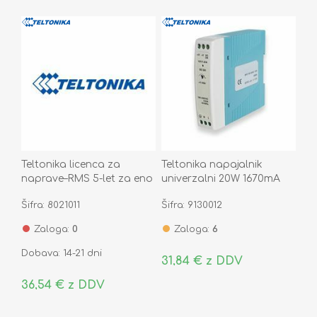
Teltonika licenca za
Teltonika napajalnik
naprave–RMS 5-let za eno
univerzalni 20W 1670mA
napravo RMSMP0500000
12V DIN Weho
Šifra: 8021011
Šifra: 9130012
Zaloga:
0
Zaloga:
6
Dobava: 14-21 dni
31,84 € z DDV
36,54 € z DDV