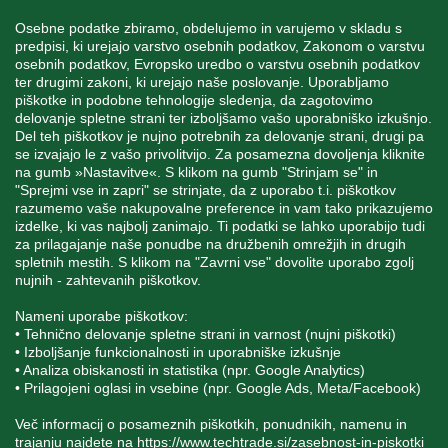
Osebne podatke zbiramo, obdelujemo in varujemo v skladu s
predpisi, ki urejajo varstvo osebnih podatkov, Zakonom o varstvu
osebnih podatkov, Evropsko uredbo o varstvu osebnih podatkov
INFORMACIJE
ter drugimi zakoni, ki urejajo naše poslovanje. Uporabljamo
piškotke in podobne tehnologije sledenja, da zagotovimo
delovanje spletne strani ter izboljšamo vašo uporabniško izkušnjo.
Del teh piškotkov je nujno potrebnih za delovanje strani, drugi pa
MOJ RAČUN
se izvajajo le z vašo privolitvijo. Za posamezna dovoljenja kliknite
na gumb »Nastavitve«. S klikom na gumb "Strinjam se" in
"Sprejmi vse in zapri" se strinjate, da z uporabo t.i. piškotkov
STORITEV ZA STRANKE
razumemo vaše nakupovalne preference in vam tako prikazujemo
izdelke, ki vas najbolj zanimajo. Ti podatki se lahko uporabijo tudi
za prilagajanje naše ponudbe na družbenih omrežjih in drugih
spletnih mestih. S klikom na "Zavrni vse" dovolite uporabo zgolj
SPREMLJAJTE NAS
nujnih - zahtevanih piškotkov.
Nameni uporabe piškotkov:
• Tehnično delovanje spletne strani in varnost (nujni piškotki)
• Izboljšanje funkcionalnosti in uporabniške izkušnje
• Analiza obiskanosti in statistika (npr. Google Analytics)
Blatnica 8, 1236 Trzin
• Prilagojeni oglasi in vsebine (npr. Google Ads, Meta/Facebook)
+386 1 562 21 11
Več informacij o posameznih piškotkih, ponudnikih, namenu in
trajanju najdete na
https://www.techtrade.si/zasebnost-in-piskotki