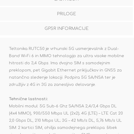
PRILOGE
GPSR INFORMACIJE
Teltonika RUTC50 je vrhunski 5G usmerjevalnik z Dual-
Band Wi-Fi 6 in MIMO tehnologijo za ultra visoke mobilne
hitrosti do 3,4 Gbps. Ima dvojno SIM s samodejnim
preklopom, pet Gigabit Ethernet priključkov in GNSS za
natančno sledenje lokaciji. Podpira 5G SA/NSA ter je
združljiv z 4G in 3G za zanesljivo delovanje.
Tehnične lastnosti:
Mobilni modul: 5G Sub-6 Ghz SA/NSA 2,4/3,4 Gbps DL
(4x4 MIMO), 900/550 Mbps UL (2x2); 4G (LTE) – LTE Cat 20
2,0 Gbps DL, 210 Mbps UL; 3G – 42 Mb/s DL, 5,76 Mb/s UL
SIM: 2 kartici SIM, ohišja samodejnega preklopa: šibek