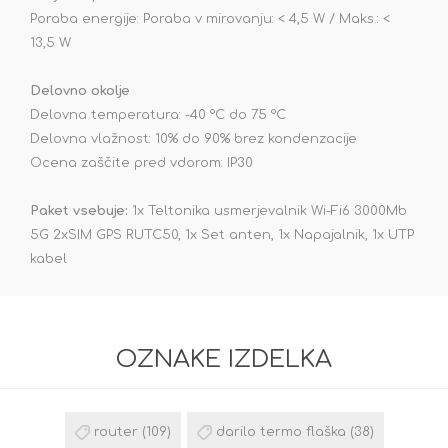
Poraba energije: Poraba v mirovanju: < 4,5 W / Maks.: <
13,5 W
Delovno okolje
Delovna temperatura: -40 °C do 75 °C
Delovna vlažnost: 10% do 90% brez kondenzacije
Ocena zaščite pred vdorom: IP30
Paket vsebuje:
1x Teltonika usmerjevalnik Wi-Fi6 3000Mb
5G 2xSIM GPS RUTC50, 1x Set anten, 1x Napajalnik, 1x UTP
kabel
OZNAKE IZDELKA
router
(109)
darilo termo flaška
(38)