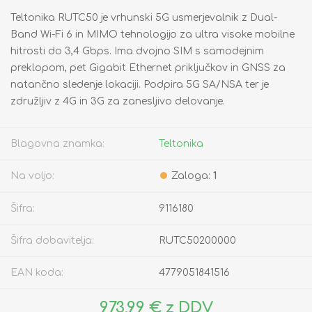
Teltonika RUTC50 je vrhunski 5G usmerjevalnik z Dual-
Band Wi-Fi 6 in MIMO tehnologijo za ultra visoke mobilne
hitrosti do 3,4 Gbps. Ima dvojno SIM s samodejnim
preklopom, pet Gigabit Ethernet priključkov in GNSS za
natančno sledenje lokaciji. Podpira 5G SA/NSA ter je
združljiv z 4G in 3G za zanesljivo delovanje.
Blagovna znamka:
Teltonika
Na voljo:
Zaloga:
1
Šifra:
9116180
Šifra dobavitelja:
RUTC50200000
EAN koda:
4779051841516
973,99 € z DDV