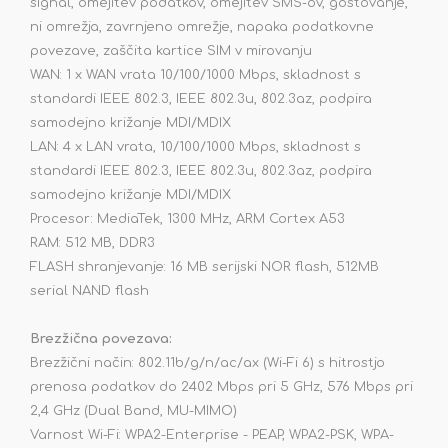
signal, omejitev podatkov, omejitev SMS-ov, gostovanje,
ni omrežja, zavrnjeno omrežje, napaka podatkovne
povezave, zaščita kartice SIM v mirovanju
WAN: 1 x WAN vrata 10/100/1000 Mbps, skladnost s
standardi IEEE 802.3, IEEE 802.3u, 802.3az, podpira
samodejno križanje MDI/MDIX
LAN: 4 x LAN vrata, 10/100/1000 Mbps, skladnost s
standardi IEEE 802.3, IEEE 802.3u, 802.3az, podpira
samodejno križanje MDI/MDIX
Procesor: MediaTek, 1300 MHz, ARM Cortex A53
RAM: 512 MB, DDR3
FLASH shranjevanje: 16 MB serijski NOR flash, 512MB
serial NAND flash
Brezžična povezava:
Brezžični način: 802.11b/g/n/ac/ax (Wi-Fi 6) s hitrostjo
prenosa podatkov do 2402 Mbps pri 5 GHz, 576 Mbps pri
2,4 GHz (Dual Band, MU-MIMO)
Varnost Wi-Fi: WPA2-Enterprise - PEAP, WPA2-PSK, WPA-