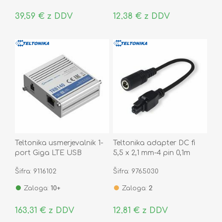
39,59 € z DDV
12,38 € z DDV
Teltonika usmerjevalnik 1-
Teltonika adapter DC fi
port Giga LTE USB
5,5 x 2,1 mm-4 pin 0,1m
TRB140003000
PR2PD01B
Šifra: 9116102
Šifra: 9765030
Zaloga:
10+
Zaloga:
2
163,31 € z DDV
12,81 € z DDV