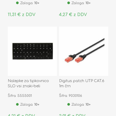
Zaloga:
10+
Zaloga:
10+
11,31 € z DDV
4,27 € z DDV
Nalepke za tipkovnico
Digitus patch UTP CAT.6
SLO vsi znaki-beli
1m črn
Šifra: 5555001
Šifra: 9030106
Zaloga:
10+
Zaloga:
10+