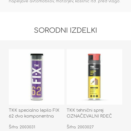
napeljave avtomobilov, motorjev, kosilnic itd. pred vlago.
SORODNI IZDELKI
TKK specialno lepilo FIX
TKK tehnični sprej
62 dvo komponentna
OZNAČEVALNI RDEČ
epoksidna tesnilna masa
CLEAN PROTECT 400ML
Šifra: 2003031
Šifra: 2003027
57g