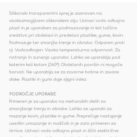
Silikonski transparentni sprej je zasnovan na
visokozmogljivem silikonskem olju. Ustvari vodo odbojno
plast in je uporaben za podmazovanje in kot ločilno
sredstvo pri obdelavi in predelavi plastike, gume, kovin.
Podmazuje ter zmanjša trenje in obrabo. Odporen proti
rji. Vodoodbojen. Visoka temperaturna odpornost. Za
notranjo in zunanjo uporabo. Lahko se uporablja pod
katerim koli kotom (360°) Obdelanih površin ni mogoče
barvati. Ne uporablja se za zavorne bobne in zavore
diske. Plastiki in gumi daje sijajni videz.
PODROČJE UPORABE
Primeren je za uporabo na mehanskih delih za
zmanjšanje trenja in obrabe. Lahko se uporabi za
mazanje kovin, plastike in gume. Preprečuje nastajanje
usedlin umazanije in maščob in je zato primeren za
tirnice. Ustvari vodo odbojno plast in ščiti električne