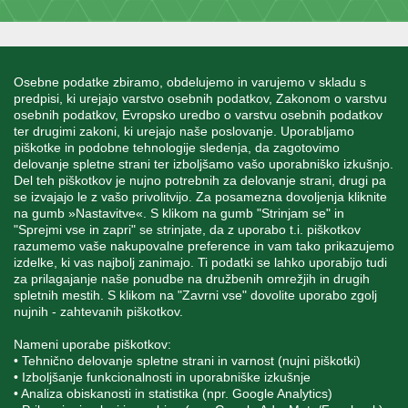
INFORMACIJE
Osebne podatke zbiramo, obdelujemo in varujemo v skladu s
predpisi, ki urejajo varstvo osebnih podatkov, Zakonom o varstvu
osebnih podatkov, Evropsko uredbo o varstvu osebnih podatkov
MOJ RAČUN
ter drugimi zakoni, ki urejajo naše poslovanje. Uporabljamo
piškotke in podobne tehnologije sledenja, da zagotovimo
delovanje spletne strani ter izboljšamo vašo uporabniško izkušnjo.
STORITEV ZA STRANKE
Del teh piškotkov je nujno potrebnih za delovanje strani, drugi pa
se izvajajo le z vašo privolitvijo. Za posamezna dovoljenja kliknite
na gumb »Nastavitve«. S klikom na gumb "Strinjam se" in
"Sprejmi vse in zapri" se strinjate, da z uporabo t.i. piškotkov
SPREMLJAJTE NAS
razumemo vaše nakupovalne preference in vam tako prikazujemo
izdelke, ki vas najbolj zanimajo. Ti podatki se lahko uporabijo tudi
za prilagajanje naše ponudbe na družbenih omrežjih in drugih
spletnih mestih. S klikom na "Zavrni vse" dovolite uporabo zgolj
nujnih - zahtevanih piškotkov.
Blatnica 8, 1236 Trzin
Nameni uporabe piškotkov:
+386 1 562 21 11
• Tehnično delovanje spletne strani in varnost (nujni piškotki)
• Izboljšanje funkcionalnosti in uporabniške izkušnje
• Analiza obiskanosti in statistika (npr. Google Analytics)