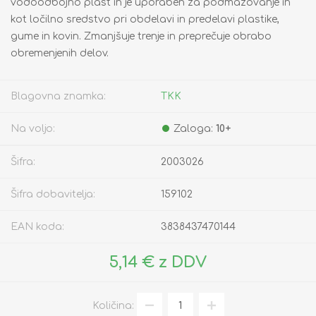
vodoodbojno plast in je uporaben za podmazovanje in
kot ločilno sredstvo pri obdelavi in predelavi plastike,
gume in kovin. Zmanjšuje trenje in preprečuje obrabo
obremenjenih delov.
Blagovna znamka:
TKK
Na voljo:
Zaloga:
10+
Šifra:
2003026
Šifra dobavitelja:
159102
EAN koda:
3838437470144
5,14 € z DDV
Količina: