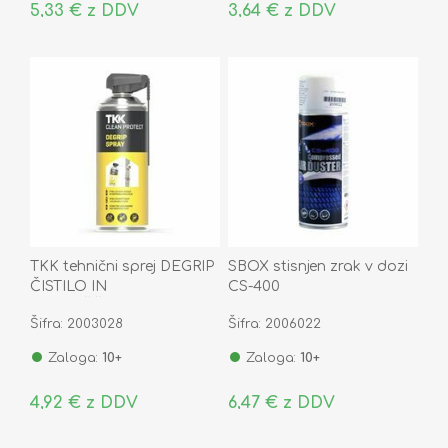
5,33 € z DDV
3,64 € z DDV
TKK tehnični sprej DEGRIP
SBOX stisnjen zrak v dozi
ČISTILO IN
CS-400
RAZMAŠČEVALEC CLEAN
Šifra: 2003028
Šifra: 2006022
PROTECT 400ML
Zaloga:
10+
Zaloga:
10+
4,92 € z DDV
6,47 € z DDV