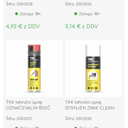
Šifra: 2003028
Šifra: 2003026
PROTECT 400ML
Zaloga:
10+
Zaloga:
10+
4,92 € z DDV
5,14 € z DDV
TKK tehnični sprej
TKK tehnični sprej
OZNAČEVALNI RDEČ
STISNJEN ZRAK CLEAN
CLEAN PROTECT 400ML
PROTECT 400ML
Šifra: 2003027
Šifra: 2003030