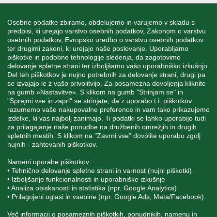
INFORMACIJE
Osebne podatke zbiramo, obdelujemo in varujemo v skladu s
predpisi, ki urejajo varstvo osebnih podatkov, Zakonom o varstvu
osebnih podatkov, Evropsko uredbo o varstvu osebnih podatkov
MOJ RAČUN
ter drugimi zakoni, ki urejajo naše poslovanje. Uporabljamo
piškotke in podobne tehnologije sledenja, da zagotovimo
delovanje spletne strani ter izboljšamo vašo uporabniško izkušnjo.
STORITEV ZA STRANKE
Del teh piškotkov je nujno potrebnih za delovanje strani, drugi pa
se izvajajo le z vašo privolitvijo. Za posamezna dovoljenja kliknite
na gumb »Nastavitve«. S klikom na gumb "Strinjam se" in
"Sprejmi vse in zapri" se strinjate, da z uporabo t.i. piškotkov
SPREMLJAJTE NAS
razumemo vaše nakupovalne preference in vam tako prikazujemo
izdelke, ki vas najbolj zanimajo. Ti podatki se lahko uporabijo tudi
za prilagajanje naše ponudbe na družbenih omrežjih in drugih
spletnih mestih. S klikom na "Zavrni vse" dovolite uporabo zgolj
nujnih - zahtevanih piškotkov.
Blatnica 8, 1236 Trzin
Nameni uporabe piškotkov:
• Tehnično delovanje spletne strani in varnost (nujni piškotki)
+386 1 562 21 11
• Izboljšanje funkcionalnosti in uporabniške izkušnje
• Analiza obiskanosti in statistika (npr. Google Analytics)
• Prilagojeni oglasi in vsebine (npr. Google Ads, Meta/Facebook)
Več informacij o posameznih piškotkih, ponudnikih, namenu in