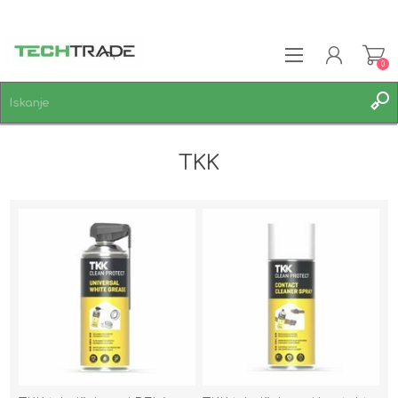
0
REGISTRACIJA
TKK
PRIJAVA
SEZNAM ŽELJA
0