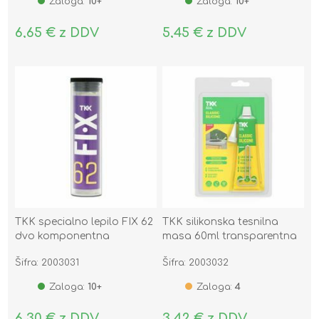
Zaloga:
10+
Zaloga:
10+
6,65 € z DDV
5,45 € z DDV
TKK specialno lepilo FIX 62
TKK silikonska tesnilna
dvo komponentna
masa 60ml transparentna
epoksidna tesnilna masa
Šifra: 2003031
Šifra: 2003032
57g
Zaloga:
10+
Zaloga:
4
6,30 € z DDV
3,42 € z DDV