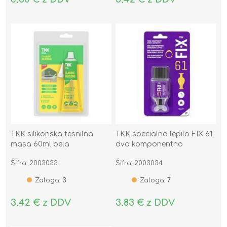
TKK silikonska tesnilna
TKK specialno lepilo FIX 61
masa 60ml bela
dvo komponentno
epoksidno lepilo 6g
Šifra: 2003033
Šifra: 2003034
Zaloga:
3
Zaloga:
7
3,42 € z DDV
3,83 € z DDV