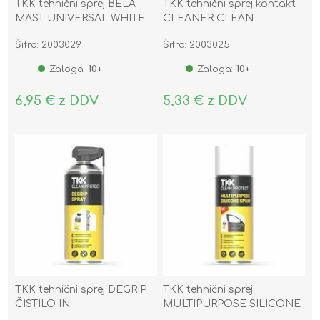
TKK tehnični sprej BELA
TKK tehnični sprej kontakt
MAST UNIVERSAL WHITE
CLEANER CLEAN
GREASE CLEAN PROTECT
PROTECT 400ML
Šifra: 2003029
Šifra: 2003025
400ML
Zaloga:
10+
Zaloga:
10+
6,95 € z DDV
5,33 € z DDV
TKK tehnični sprej DEGRIP
TKK tehnični sprej
ČISTILO IN
MULTIPURPOSE SILICONE
RAZMAŠČEVALEC CLEAN
CLEAN PROTECT 400ML