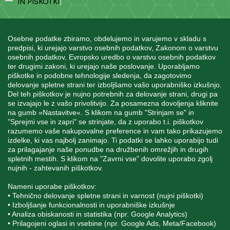
IN PIŠKOTKI
)
Osebne podatke zbiramo, obdelujemo in varujemo v skladu s
predpisi, ki urejajo varstvo osebnih podatkov, Zakonom o varstvu
osebnih podatkov, Evropsko uredbo o varstvu osebnih podatkov
INFORMACIJE
ter drugimi zakoni, ki urejajo naše poslovanje. Uporabljamo
piškotke in podobne tehnologije sledenja, da zagotovimo
delovanje spletne strani ter izboljšamo vašo uporabniško izkušnjo.
Del teh piškotkov je nujno potrebnih za delovanje strani, drugi pa
MOJ RAČUN
se izvajajo le z vašo privolitvijo. Za posamezna dovoljenja kliknite
na gumb »Nastavitve«. S klikom na gumb "Strinjam se" in
"Sprejmi vse in zapri" se strinjate, da z uporabo t.i. piškotkov
STORITEV ZA STRANKE
razumemo vaše nakupovalne preference in vam tako prikazujemo
izdelke, ki vas najbolj zanimajo. Ti podatki se lahko uporabijo tudi
za prilagajanje naše ponudbe na družbenih omrežjih in drugih
spletnih mestih. S klikom na "Zavrni vse" dovolite uporabo zgolj
SPREMLJAJTE NAS
nujnih - zahtevanih piškotkov.
Nameni uporabe piškotkov:
• Tehnično delovanje spletne strani in varnost (nujni piškotki)
• Izboljšanje funkcionalnosti in uporabniške izkušnje
• Analiza obiskanosti in statistika (npr. Google Analytics)
Blatnica 8, 1236 Trzin
• Prilagojeni oglasi in vsebine (npr. Google Ads, Meta/Facebook)