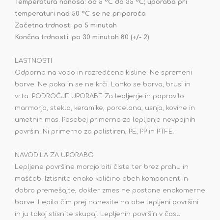
Temperatura nanosa: od 5 °C do 35 °C;
uporaba pri
temperaturi nad 50 °C se ne priporoča
Začetna trdnost: po 5 minutah
Končna trdnosti: po 30 minutah 80 (+/- 2)
LASTNOSTI
Odporno na vodo in razredčene kisline. Ne spremeni
barve. Ne poka in se ne krči. Lahko se barva, brusi in
vrta. PODROČJE UPORABE Za lepljenje in popravilo
marmorja, stekla, keramike, porcelana, usnja, kovine in
umetnih mas. Posebej primerno za lepljenje nevpojnih
površin. Ni primerno za polistiren, PE, PP in PTFE.
NAVODILA ZA UPORABO
Lepljene površine morajo biti čiste ter brez prahu in
maščob. Iztisnite enako količino obeh komponent in
dobro premešajte, dokler zmes ne postane enakomerne
barve. Lepilo čim prej nanesite na obe lepljeni površini
in ju takoj stisnite skupaj. Lepljenih površin v času