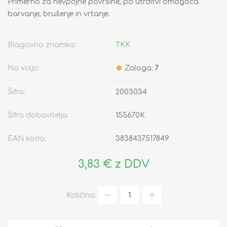
Primerno za nevpojne površine, po utrditvi omogoča
barvanje, brušenje in vrtanje.
Blagovna znamka:
TKK
Na voljo:
Zaloga:
7
Šifra:
2003034
Šifra dobavitelja:
155670K
EAN koda:
3838437517849
3,83 € z DDV
Količina: