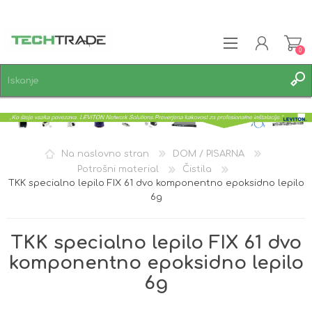
0
REGISTRACIJA
PRIJAVA
SEZNAM ŽELJA
0
Na naslovno stran
DOM / PISARNA
Potrošni material
Čistila
TKK specialno lepilo FIX 61 dvo komponentno epoksidno lepilo
6g
TKK specialno lepilo FIX 61 dvo
komponentno epoksidno lepilo
6g