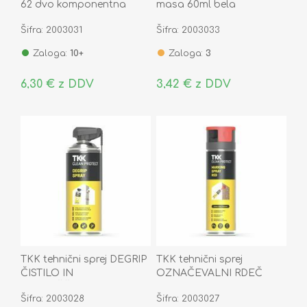
62 dvo komponentna
masa 60ml bela
epoksidna tesnilna masa
Šifra: 2003031
Šifra: 2003033
57g
Zaloga:
10+
Zaloga:
3
6,30 € z DDV
3,42 € z DDV
TKK tehnični sprej DEGRIP
TKK tehnični sprej
ČISTILO IN
OZNAČEVALNI RDEČ
RAZMAŠČEVALEC CLEAN
CLEAN PROTECT 400ML
Šifra: 2003028
Šifra: 2003027
PROTECT 400ML