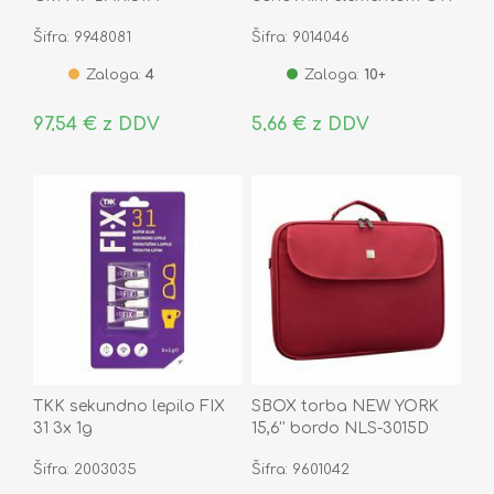
Cat.6 HN-DIN-C6U
Šifra: 9948081
Šifra: 9014046
Zaloga:
4
Zaloga:
10+
97,54 € z DDV
5,66 € z DDV
TKK sekundno lepilo FIX
SBOX torba NEW YORK
31 3x 1g
15,6'' bordo NLS-3015D
Šifra: 2003035
Šifra: 9601042