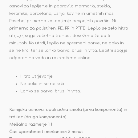
osnovi za lepljenje in popravilo marmorja, stekla,
keramike, porcelana, usnja, kovine in umetnih mas.
Posebej primerno za lepljenje nevpojnih površin. Ni
primerno za polistiren, PE, PP in PTFE. Lepilo se zelo hitro
utrjuje, saj je začetna trdnost dosežena že po 5
minutah. Ko utrdi, lepilo ne spremeni barve, ne poka in
se ne krči ter se lahko barva, brusi in vrta. Lepilni spoj je
odporen na vodo in razredčene kisline.
Hitro utrjevanje.
Ne poka in se ne krči.
Lahko se barva, brusi in vrta.
Kemijska osnova: epoksidna smola (prva komponenta) in
trdilec (druga komponenta)
Mešalno razmerje 1:1
Čas uporabnosti mešanice: 5 minut