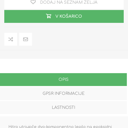
DODAJ NA SEZNAM ŽELJA
V KOŠARICO
OPIS
GPSR INFORMACIJE
LASTNOSTI
Hitro utrjujoče dvo-komponentno lepilo na epoksidni