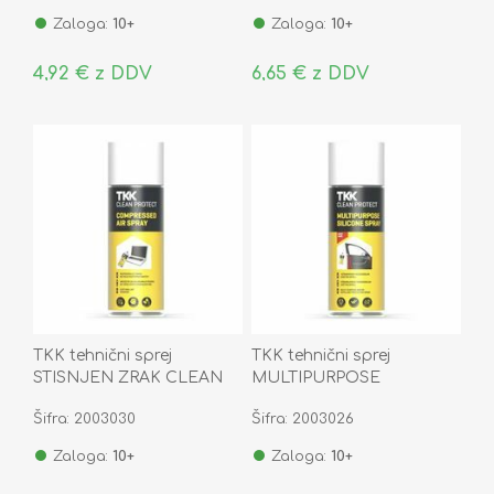
Zaloga:
10+
Zaloga:
10+
4,92 € z DDV
6,65 € z DDV
TKK tehnični sprej
TKK tehnični sprej
STISNJEN ZRAK CLEAN
MULTIPURPOSE
PROTECT 400ML
SILICONE CLEAN
Šifra: 2003030
Šifra: 2003026
PROTECT 400ML
Zaloga:
10+
Zaloga:
10+