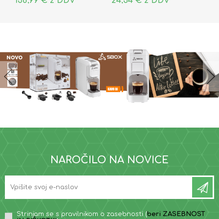
138,99 € z DDV
24,34 € z DDV
NAROČILO NA NOVICE
Strinjam se s pravilnikom o zasebnosti (
beri ZASEBNOST