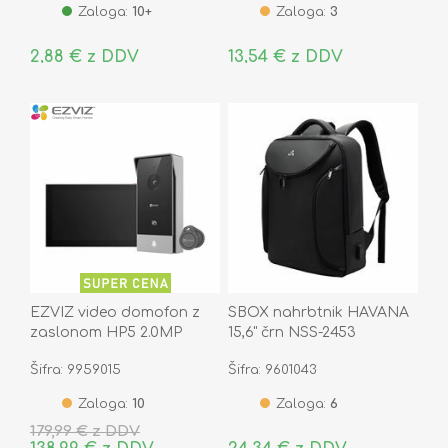
Zaloga:
10+
Zaloga:
3
2,88 € z DDV
13,54 € z DDV
EZVIZ video domofon z
SBOX nahrbtnik HAVANA
zaslonom HP5 2.0MP
15,6" črn NSS-2453
Šifra: 9959015
Šifra: 9601043
Zaloga:
10
Zaloga:
6
179,99 € z DDV