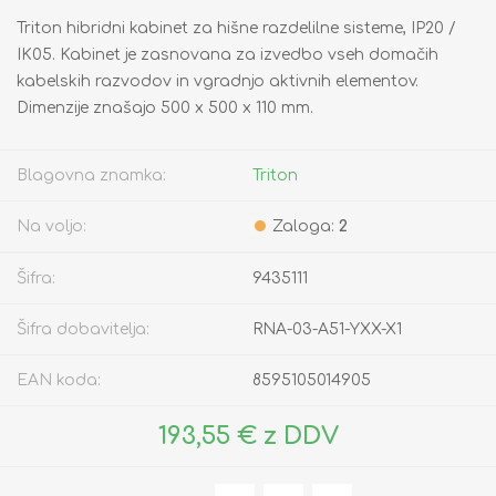
Triton hibridni kabinet za hišne razdelilne sisteme, IP20 /
IK05. Kabinet je zasnovana za izvedbo vseh domačih
kabelskih razvodov in vgradnjo aktivnih elementov.
Dimenzije znašajo 500 x 500 x 110 mm.
Blagovna znamka:
Triton
Na voljo:
Zaloga:
2
Šifra:
9435111
Šifra dobavitelja:
RNA-03-A51-YXX-X1
EAN koda:
8595105014905
193,55 € z DDV