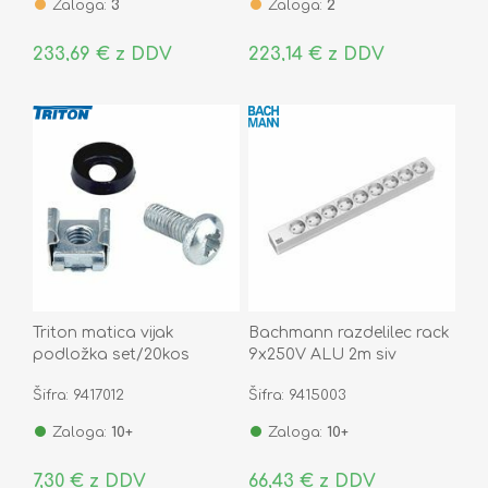
Zaloga:
3
Zaloga:
2
233,69 € z DDV
223,14 € z DDV
Triton matica vijak
Bachmann razdelilec rack
podložka set/20kos
9x250V ALU 2m siv
333.401
Šifra: 9417012
Šifra: 9415003
Zaloga:
10+
Zaloga:
10+
7,30 € z DDV
66,43 € z DDV