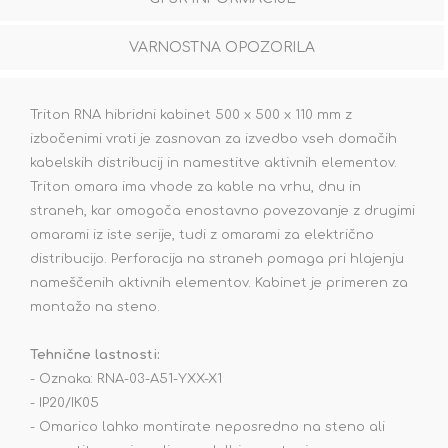
VARNOSTNA OPOZORILA
Triton RNA hibridni kabinet 500 x 500 x 110 mm z
izbočenimi vrati je zasnovan za izvedbo vseh domačih
kabelskih distribucij in namestitve aktivnih elementov.
Triton omara ima vhode za kable na vrhu, dnu in
straneh, kar omogoča enostavno povezovanje z drugimi
omarami iz iste serije, tudi z omarami za električno
distribucijo. Perforacija na straneh pomaga pri hlajenju
nameščenih aktivnih elementov. Kabinet je primeren za
montažo na steno.
Tehnične lastnosti:
- Oznaka: RNA-03-A51-YXX-X1
- IP20/IK05
- Omarico lahko montirate neposredno na steno ali