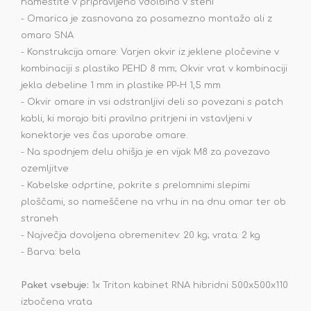
namestite v pripravljeno vdolbino v steni
- Omarica je zasnovana za posamezno montažo ali z
omaro SNA
- Konstrukcija omare: Varjen okvir iz jeklene pločevine v
kombinaciji s plastiko PEHD 8 mm; Okvir vrat v kombinaciji
jekla debeline 1 mm in plastike PP-H 1,5 mm
- Okvir omare in vsi odstranljivi deli so povezani s patch
kabli, ki morajo biti pravilno pritrjeni in vstavljeni v
konektorje ves čas uporabe omare.
- Na spodnjem delu ohišja je en vijak M8 za povezavo
ozemljitve
- Kabelske odprtine, pokrite s prelomnimi slepimi
ploščami, so nameščene na vrhu in na dnu omar ter ob
straneh
- Največja dovoljena obremenitev: 20 kg; vrata: 2 kg
- Barva: bela
Paket vsebuje:
1x
Triton kabinet RNA hibridni 500x500x110
izbočena vrata