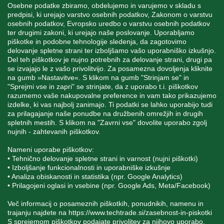
Osebne podatke zbiramo, obdelujemo in varujemo v skladu s
predpisi, ki urejajo varstvo osebnih podatkov, Zakonom o varstvu
osebnih podatkov, Evropsko uredbo o varstvu osebnih podatkov
INFORMACIJE
ter drugimi zakoni, ki urejajo naše poslovanje. Uporabljamo
piškotke in podobne tehnologije sledenja, da zagotovimo
delovanje spletne strani ter izboljšamo vašo uporabniško izkušnjo.
Del teh piškotkov je nujno potrebnih za delovanje strani, drugi pa
MOJ RAČUN
se izvajajo le z vašo privolitvijo. Za posamezna dovoljenja kliknite
na gumb »Nastavitve«. S klikom na gumb "Strinjam se" in
"Sprejmi vse in zapri" se strinjate, da z uporabo t.i. piškotkov
STORITEV ZA STRANKE
razumemo vaše nakupovalne preference in vam tako prikazujemo
izdelke, ki vas najbolj zanimajo. Ti podatki se lahko uporabijo tudi
za prilagajanje naše ponudbe na družbenih omrežjih in drugih
spletnih mestih. S klikom na "Zavrni vse" dovolite uporabo zgolj
SPREMLJAJTE NAS
nujnih - zahtevanih piškotkov.
Nameni uporabe piškotkov:
• Tehnično delovanje spletne strani in varnost (nujni piškotki)
• Izboljšanje funkcionalnosti in uporabniške izkušnje
• Analiza obiskanosti in statistika (npr. Google Analytics)
Blatnica 8, 1236 Trzin
• Prilagojeni oglasi in vsebine (npr. Google Ads, Meta/Facebook)
+386 1 562 21 11
Več informacij o posameznih piškotkih, ponudnikih, namenu in
trajanju najdete na
https://www.techtrade.si/zasebnost-in-piskotki
S sprejemom piškotkov podajate privolitev za njihovo uporabo.