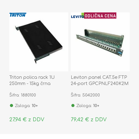
Triton polica rack 1U
Leviton panel CAT.5e FTP
250mm - 15kg črna
24-port GPCPNLF240K2M
Šifra: 1880100
Šifra: 5042000
Zaloga:
10+
Zaloga:
10+
27,94 € z DDV
79,42 € z DDV