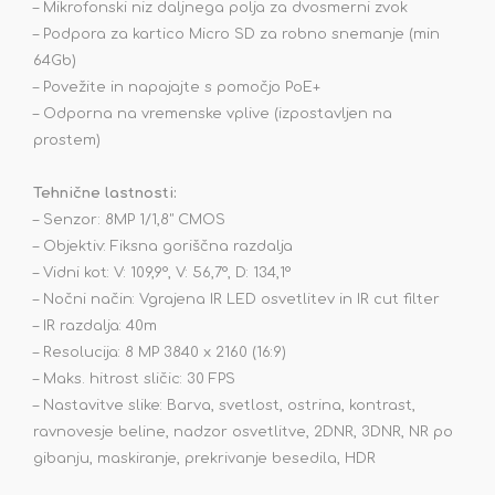
– Mikrofonski niz daljnega polja za dvosmerni zvok
– Podpora za kartico Micro SD za robno snemanje (min
64Gb)
– Povežite in napajajte s pomočjo PoE+
– Odporna na vremenske vplive (izpostavljen na
prostem)
Tehnične lastnosti:
– Senzor: 8MP 1/1,8" CMOS
– Objektiv: Fiksna goriščna razdalja
– Vidni kot: V: 109,9°, V: 56,7°, D: 134,1°
– Nočni način: Vgrajena IR LED osvetlitev in IR cut filter
– IR razdalja: 40m
– Resolucija: 8 MP 3840 x 2160 (16:9)
– Maks. hitrost sličic: 30 FPS
– Nastavitve slike: Barva, svetlost, ostrina, kontrast,
ravnovesje beline, nadzor osvetlitve, 2DNR, 3DNR, NR po
gibanju, maskiranje, prekrivanje besedila, HDR