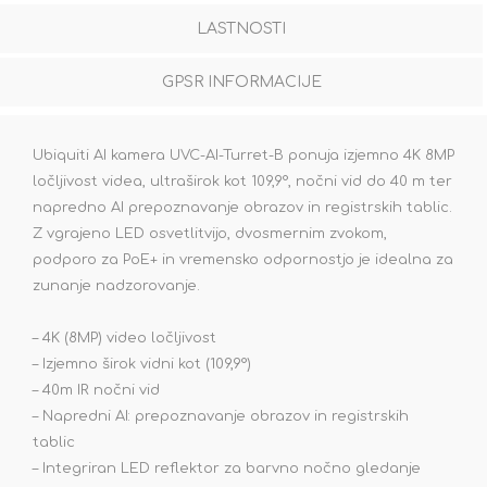
LASTNOSTI
GPSR INFORMACIJE
Ubiquiti AI kamera UVC-AI-Turret-B ponuja izjemno 4K 8MP
ločljivost videa, ultraširok kot 109,9°, nočni vid do 40 m ter
napredno AI prepoznavanje obrazov in registrskih tablic.
Z vgrajeno LED osvetlitvijo, dvosmernim zvokom,
podporo za PoE+ in vremensko odpornostjo je idealna za
zunanje nadzorovanje.
– 4K (8MP) video ločljivost
– Izjemno širok vidni kot (109,9°)
– 40m IR nočni vid
– Napredni AI: prepoznavanje obrazov in registrskih
tablic
– Integriran LED reflektor za barvno nočno gledanje