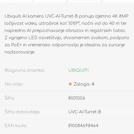
Ubiquiti AI kamera UVC-AI-Turret-B ponuja izjemno 4K 8MP
ločljivost videa, ultraširok kot 109,9°, nočni vid do 40 m ter
napredno AI prepoznavanje obrazov in registrskih tablic.
Z vgrajeno LED osvetlitvijo, dvosmernim zvokom, podporo
za PoE+ in vremensko odpornostjo je idealna za zunanje
nadzorovanje.
Blagovna znamka:
UBIQUITI
Na voljo:
Zaloga:
4
Šifra:
8001306
Šifra dobavitelja:
UVC-AI-Turret-B
EAN koda:
810084698464