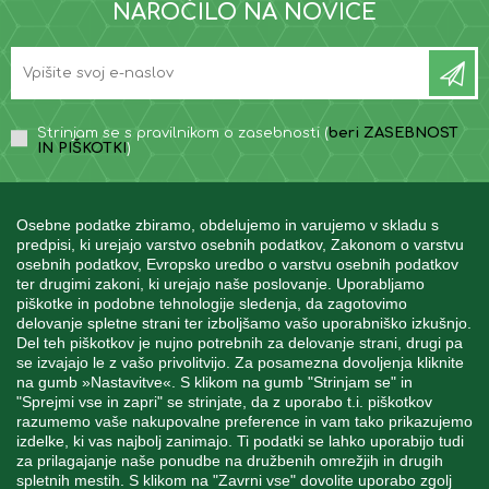
NAROČILO NA NOVICE
Strinjam se s pravilnikom o zasebnosti (
beri ZASEBNOST
IN PIŠKOTKI
)
Osebne podatke zbiramo, obdelujemo in varujemo v skladu s
predpisi, ki urejajo varstvo osebnih podatkov, Zakonom o varstvu
osebnih podatkov, Evropsko uredbo o varstvu osebnih podatkov
INFORMACIJE
ter drugimi zakoni, ki urejajo naše poslovanje. Uporabljamo
piškotke in podobne tehnologije sledenja, da zagotovimo
delovanje spletne strani ter izboljšamo vašo uporabniško izkušnjo.
Del teh piškotkov je nujno potrebnih za delovanje strani, drugi pa
MOJ RAČUN
se izvajajo le z vašo privolitvijo. Za posamezna dovoljenja kliknite
na gumb »Nastavitve«. S klikom na gumb "Strinjam se" in
"Sprejmi vse in zapri" se strinjate, da z uporabo t.i. piškotkov
STORITEV ZA STRANKE
razumemo vaše nakupovalne preference in vam tako prikazujemo
izdelke, ki vas najbolj zanimajo. Ti podatki se lahko uporabijo tudi
za prilagajanje naše ponudbe na družbenih omrežjih in drugih
spletnih mestih. S klikom na "Zavrni vse" dovolite uporabo zgolj