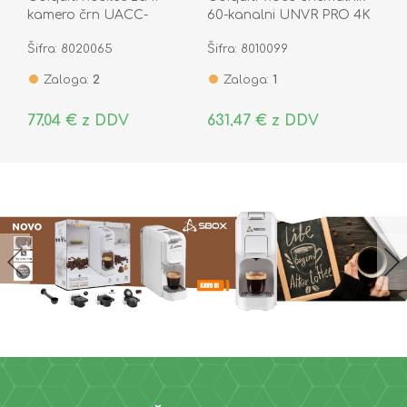
kamero črn UACC-
60-kanalni UNVR PRO 4K
Camera-JB-B
2U UniFi
Šifra: 8020065
Šifra: 8010099
Zaloga:
2
Zaloga:
1
77,04 € z DDV
631,47 € z DDV