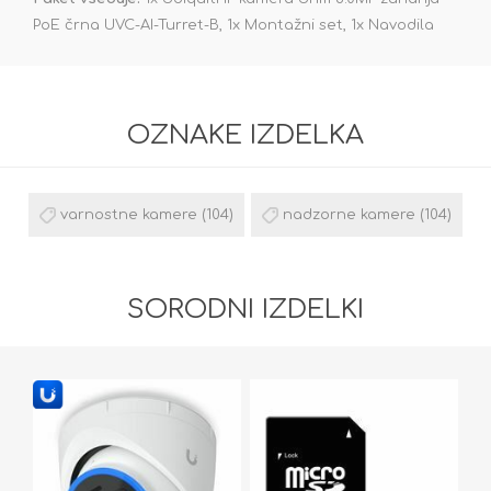
PoE črna UVC-AI-Turret-B, 1x Montažni set, 1x Navodila
OZNAKE IZDELKA
varnostne kamere
(104)
nadzorne kamere
(104)
SORODNI IZDELKI