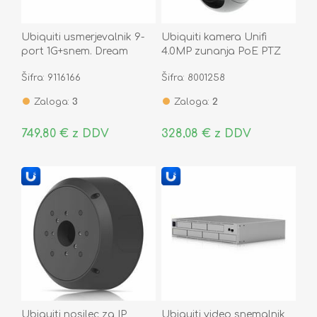
Ubiquiti usmerjevalnik 9-
Ubiquiti kamera Unifi
port 1G+snem. Dream
4.0MP zunanja PoE PTZ
Machine Pro Max UDM-
bela UVC-G5-PTZ
Šifra: 9116166
Šifra: 8001258
PRO-MAX
Zaloga:
3
Zaloga:
2
749,80 € z DDV
328,08 € z DDV
Ubiquiti nosilec za IP
Ubiquiti video snemalnik