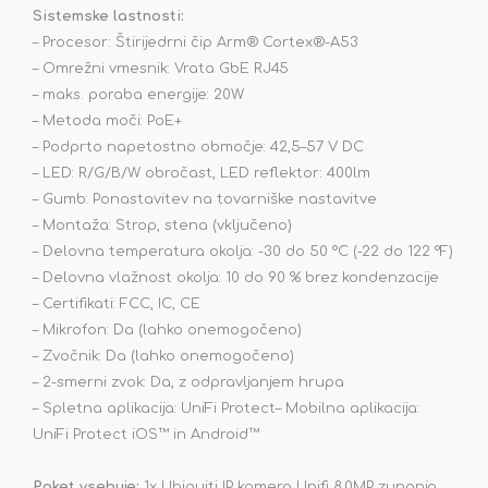
Sistemske lastnosti:
– Procesor: Štirijedrni čip Arm® Cortex®-A53
– Omrežni vmesnik: Vrata GbE RJ45
– maks. poraba energije: 20W
– Metoda moči: PoE+
– Podprto napetostno območje: 42,5–57 V DC
– LED: R/G/B/W obročast, LED reflektor: 400lm
– Gumb: Ponastavitev na tovarniške nastavitve
– Montaža: Strop, stena (vključeno)
– Delovna temperatura okolja: -30 do 50 °C (-22 do 122 °F)
– Delovna vlažnost okolja: 10 do 90 % brez kondenzacije
– Certifikati: FCC, IC, CE
– Mikrofon: Da (lahko onemogočeno)
– Zvočnik: Da (lahko onemogočeno)
– 2-smerni zvok: Da, z odpravljanjem hrupa
– Spletna aplikacija: UniFi Protect– Mobilna aplikacija:
UniFi Protect iOS™ in Android™
Paket vsebuje:
1x Ubiquiti IP kamera Unifi 8.0MP zunanja