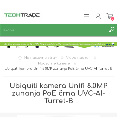
0
REGISTRACIJA
PRIJAVA
SEZNAM ŽELJA
0
Na naslovno stran
Video nadzor
Nadzorne kamere
Ubiquiti kamera Unifi 8.0MP zunanja PoE črna UVC-AI-Turret-B
Ubiquiti kamera Unifi 8.0MP
zunanja PoE črna UVC-AI-
Turret-B