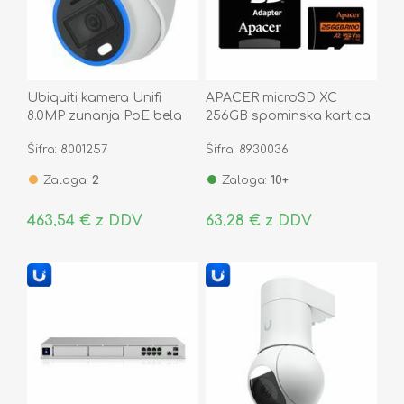
Ubiquiti kamera Unifi
APACER microSD XC
8.0MP zunanja PoE bela
256GB spominska kartica
UVC-AI-Turret-W
U3 R100 V30 A2
Šifra: 8001257
Šifra: 8930036
AP256GMCSX10U8-R
Zaloga:
2
Zaloga:
10+
463,54 € z DDV
63,28 € z DDV