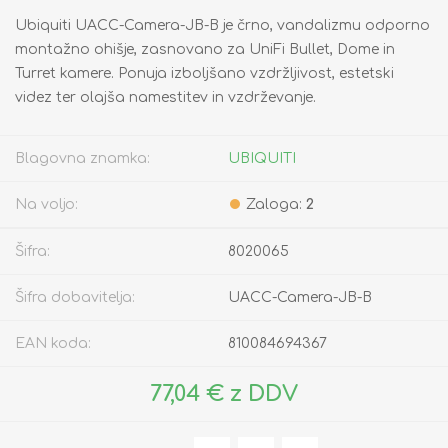
Ubiquiti UACC-Camera-JB-B je črno, vandalizmu odporno
montažno ohišje, zasnovano za UniFi Bullet, Dome in
Turret kamere. Ponuja izboljšano vzdržljivost, estetski
videz ter olajša namestitev in vzdrževanje.
Blagovna znamka:
UBIQUITI
Na voljo:
Zaloga:
2
Šifra:
8020065
Šifra dobavitelja:
UACC-Camera-JB-B
EAN koda:
810084694367
77,04 € z DDV