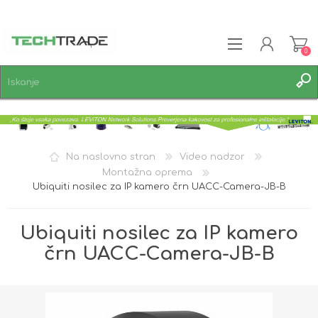
0
REGISTRACIJA
PRIJAVA
SEZNAM ŽELJA
0
Na naslovno stran
Video nadzor
Montažna oprema
Ubiquiti nosilec za IP kamero črn UACC-Camera-JB-B
Ubiquiti nosilec za IP kamero
črn UACC-Camera-JB-B