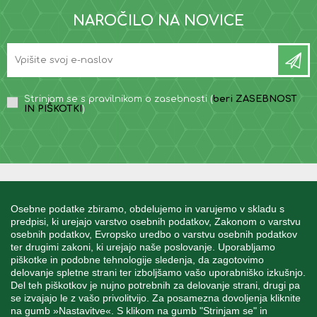
NAROČILO NA NOVICE
Strinjam se s pravilnikom o zasebnosti (
beri ZASEBNOST
IN PIŠKOTKI
)
INFORMACIJE
Osebne podatke zbiramo, obdelujemo in varujemo v skladu s
predpisi, ki urejajo varstvo osebnih podatkov, Zakonom o varstvu
osebnih podatkov, Evropsko uredbo o varstvu osebnih podatkov
MOJ RAČUN
ter drugimi zakoni, ki urejajo naše poslovanje. Uporabljamo
piškotke in podobne tehnologije sledenja, da zagotovimo
delovanje spletne strani ter izboljšamo vašo uporabniško izkušnjo.
STORITEV ZA STRANKE
Del teh piškotkov je nujno potrebnih za delovanje strani, drugi pa
se izvajajo le z vašo privolitvijo. Za posamezna dovoljenja kliknite
na gumb »Nastavitve«. S klikom na gumb "Strinjam se" in