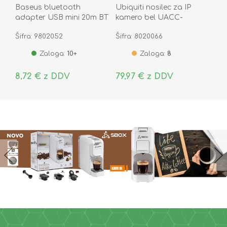
Baseus bluetooth
Ubiquiti nosilec za IP
adapter USB mini 20m BT
kamero bel UACC-
5.0 BA04 ZJBA000001
Camera-JB-W
Šifra: 9802052
Šifra: 8020066
Zaloga:
10+
Zaloga:
8
8,72 € z DDV
79,97 € z DDV