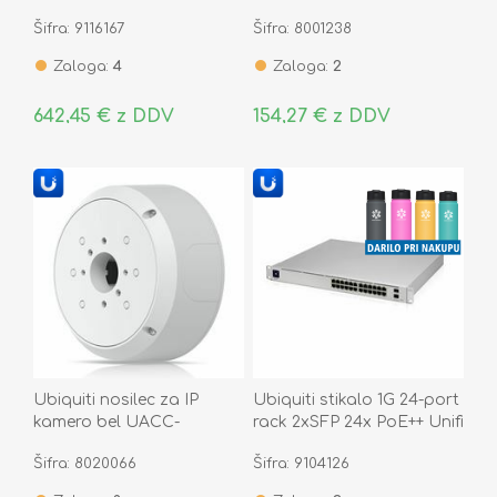
Machine Special UDM-SE
G5-Bullet
Šifra: 9116167
Šifra: 8001238
Zaloga:
4
Zaloga:
2
642,45 € z DDV
154,27 € z DDV
Ubiquiti nosilec za IP
Ubiquiti stikalo 1G 24-port
kamero bel UACC-
rack 2xSFP 24x PoE++ Unifi
Camera-JB-W
Gen2 400W USW-Pro-24-
Šifra: 8020066
Šifra: 9104126
PoE