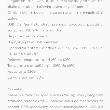
Eleganten mini USB ključ z možnostjo pritrditve na
ključe ali trak s priloženim kovinskim paščkom
Ohišje iz aluminijeve zlitine za edinstveni in minimalistični
izgled
USB 3.2 Gen1 standard prenosa podatkov, povratno
združljiv z USB 2.0/1.1 standardom
Ne potrebuje gonilnikov
Napajanje preko USB vmesnika
Operacijski sistemi: Windows 8/8.1/10, MAC OS 10.6.X in
LINUX 2.6.X ali višje
Delovna temperatura: od 0°C do 60°C
Temperatura skladiščenja: -20°C do 60°C
Kapaciteta: 32GB
Barva: srebrno/modra
Opomba:
Glede na trenutno specifikacijo USB.org smo prilagodili
tehnične podatke USB 3 izdelkov. Nova poimenovanja že
znanih USB specifikacij so bila spremenjena v USB 3.2