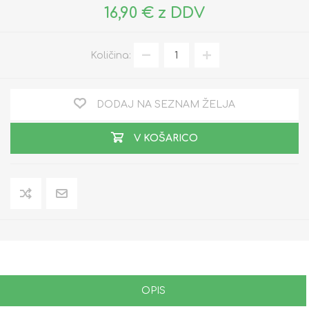
16,90 € z DDV
Količina:
DODAJ NA SEZNAM ŽELJA
V KOŠARICO
OPIS