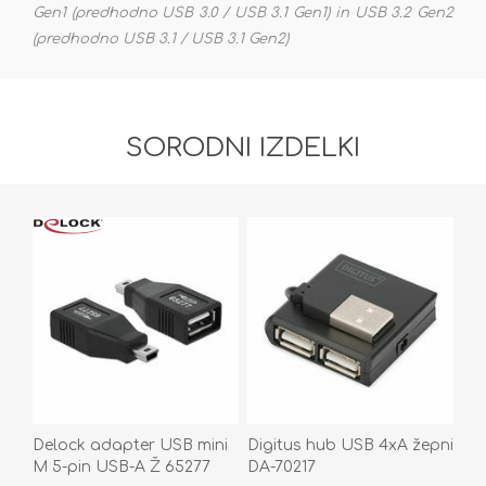
Gen1 (predhodno USB 3.0 / USB 3.1 Gen1) in USB 3.2 Gen2
(predhodno USB 3.1 / USB 3.1 Gen2)
SORODNI IZDELKI
Delock adapter USB mini
Digitus hub USB 4xA žepni
M 5-pin USB-A Ž 65277
DA-70217