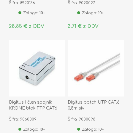
Šifra: 8920136
Šifra: 9090027
Zaloga:
10+
Zaloga:
10+
28,85 € z DDV
3,71 € z DDV
Digitus I člen spojnik
Digitus patch UTP CAT.6
KRONE blok FTP CAT6
0,5m siv
DN-93903
Šifra: 9060009
Šifra: 9030098
Zaloga:
10+
Zaloga:
10+