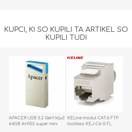
KUPCI, KI SO KUPILI TA ARTIKEL SO
KUPILI TUDI
APACER USB 3.2 Gen1 ključ
KELine modul CAT.6 FTP
64GB AH155 super mini
toolless KEJ-C6-S-TL
srebrno/moder