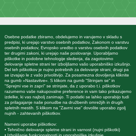
INFORMACIJE
Osebne podatke zbiramo, obdelujemo in varujemo v skladu s
predpisi, ki urejajo varstvo osebnih podatkov, Zakonom o varstvu
osebnih podatkov, Evropsko uredbo o varstvu osebnih podatkov
MOJ RAČUN
ter drugimi zakoni, ki urejajo naše poslovanje. Uporabljamo
piškotke in podobne tehnologije sledenja, da zagotovimo
delovanje spletne strani ter izboljšamo vašo uporabniško izkušnjo.
STORITEV ZA STRANKE
Del teh piškotkov je nujno potrebnih za delovanje strani, drugi pa
se izvajajo le z vašo privolitvijo. Za posamezna dovoljenja kliknite
na gumb »Nastavitve«. S klikom na gumb "Strinjam se" in
"Sprejmi vse in zapri" se strinjate, da z uporabo t.i. piškotkov
SPREMLJAJTE NAS
razumemo vaše nakupovalne preference in vam tako prikazujemo
izdelke, ki vas najbolj zanimajo. Ti podatki se lahko uporabijo tudi
za prilagajanje naše ponudbe na družbenih omrežjih in drugih
spletnih mestih. S klikom na "Zavrni vse" dovolite uporabo zgolj
nujnih - zahtevanih piškotkov.
Blatnica 8, 1236 Trzin
Nameni uporabe piškotkov:
• Tehnično delovanje spletne strani in varnost (nujni piškotki)
+386 1 562 21 11
• Izboljšanje funkcionalnosti in uporabniške izkušnje