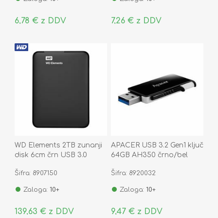
6,78 € z DDV
7,26 € z DDV
WD Elements 2TB zunanji
APACER USB 3.2 Gen1 ključ
disk 6cm črn USB 3.0
64GB AH350 črno/bel
WDBU6Y0020BBK-WESN
Šifra: 8907150
Šifra: 8920032
Zaloga:
10+
Zaloga:
10+
139,63 € z DDV
9,47 € z DDV