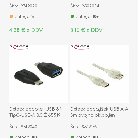
Šifra: 9749020
Šifra: 9502034
Zaloga:
8
Zaloga:
10+
4,38 € z DDV
8,15 € z DDV
Delock adapter USB 3.1
Delock podaljšek USB A-A
TipC-USB-A 3.0 Ž 65519
3m dvojno oklopljen
transparent 83884
Šifra: 9749040
Šifra: 8519159
Zaloga:
10+
Zaloga:
10+