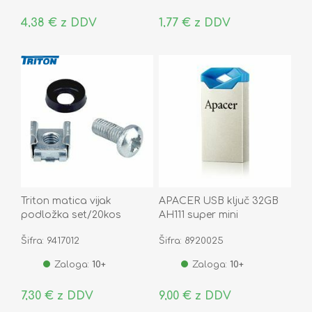
4,38 € z DDV
1,77 € z DDV
Triton matica vijak
APACER USB ključ 32GB
podložka set/20kos
AH111 super mini
srebrno/moder
Šifra: 9417012
Šifra: 8920025
Zaloga:
10+
Zaloga:
10+
7,30 € z DDV
9,00 € z DDV