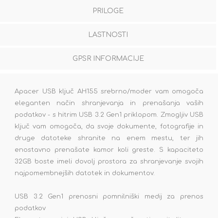
PRILOGE
LASTNOSTI
GPSR INFORMACIJE
Apacer USB ključ AH155 srebrno/moder vam omogoča
eleganten način shranjevanja in prenašanja vaših
podatkov - s hitrim USB 3.2 Gen1 priklopom. Zmogljiv USB
ključ vam omogoča, da svoje dokumente, fotografije in
druge datoteke shranite na enem mestu, ter jih
enostavno prenašate kamor koli greste. S kapaciteto
32GB boste imeli dovolj prostora za shranjevanje svojih
najpomembnejših datotek in dokumentov.
USB 3.2 Gen1 prenosni pomnilniški medij za prenos
podatkov