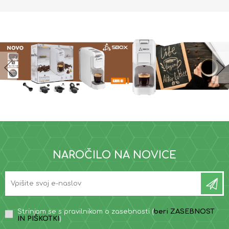
NAROČILO NA NOVICE
Strinjam se s pravilnikom o zasebnosti (
beri ZASEBNOST
IN PIŠKOTKI
)