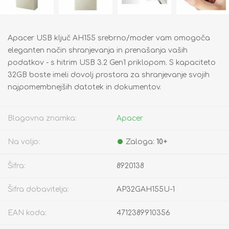
Apacer USB ključ AH155 srebrno/moder vam omogoča
eleganten način shranjevanja in prenašanja vaših
podatkov - s hitrim USB 3.2 Gen1 priklopom. S kapaciteto
32GB boste imeli dovolj prostora za shranjevanje svojih
najpomembnejših datotek in dokumentov.
Blagovna znamka:
Apacer
Na voljo:
Zaloga:
10+
Šifra:
8920138
Šifra dobavitelja:
AP32GAH155U-1
EAN koda:
4712389910356