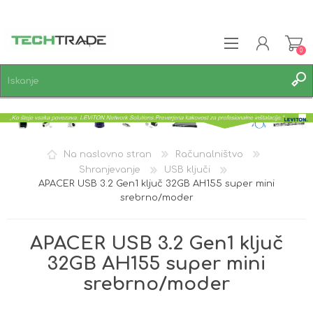
0
REGISTRACIJA
PRIJAVA
SEZNAM ŽELJA
0
Na naslovno stran
Računalništvo
Shranjevanje
USB ključi
APACER USB 3.2 Gen1 ključ 32GB AH155 super mini
srebrno/moder
APACER USB 3.2 Gen1 ključ
32GB AH155 super mini
srebrno/moder