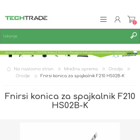
0
REGISTRACIJA
PRIJAVA
SEZNAM ŽELJA
0
Na naslovno stran
Mrežna oprema
Orodja
Orodje
Fnirsi konica za spajkalnik F210 HS02B-K
Fnirsi konica za spajkalnik F210
HS02B-K