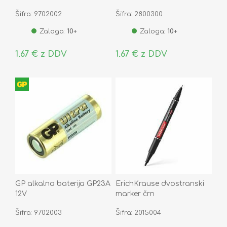
Šifra: 9702002
Šifra: 2800300
Zaloga:
10+
Zaloga:
10+
1,67 € z DDV
1,67 € z DDV
GP alkalna baterija GP23A
ErichKrause dvostranski
12V
marker črn
Šifra: 9702003
Šifra: 2015004