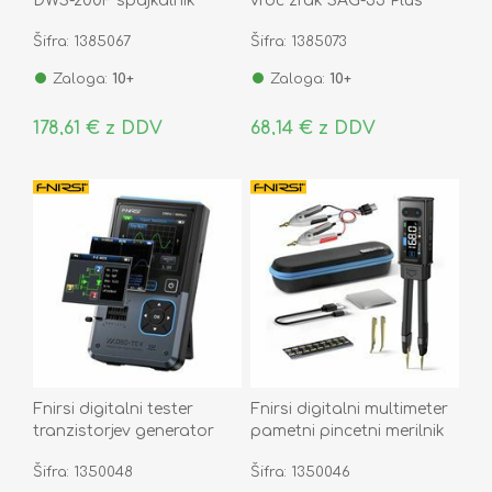
DWS-200F spajkalnik
vroč zrak SAG-55 Plus
Šifra: 1385067
Šifra: 1385073
Zaloga:
10+
Zaloga:
10+
178,61 € z DDV
68,14 € z DDV
Fnirsi digitalni tester
Fnirsi digitalni multimeter
tranzistorjev generator
pametni pincetni merilnik
signalov osciloskop DSO-
LCR bridge LCR-ST2+
Šifra: 1350048
Šifra: 1350046
TC4