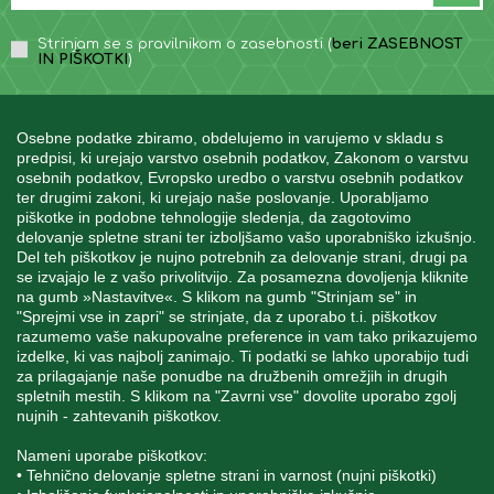
Strinjam se s pravilnikom o zasebnosti (
beri ZASEBNOST
IN PIŠKOTKI
)
Osebne podatke zbiramo, obdelujemo in varujemo v skladu s
predpisi, ki urejajo varstvo osebnih podatkov, Zakonom o varstvu
osebnih podatkov, Evropsko uredbo o varstvu osebnih podatkov
INFORMACIJE
ter drugimi zakoni, ki urejajo naše poslovanje. Uporabljamo
piškotke in podobne tehnologije sledenja, da zagotovimo
delovanje spletne strani ter izboljšamo vašo uporabniško izkušnjo.
Del teh piškotkov je nujno potrebnih za delovanje strani, drugi pa
MOJ RAČUN
se izvajajo le z vašo privolitvijo. Za posamezna dovoljenja kliknite
na gumb »Nastavitve«. S klikom na gumb "Strinjam se" in
"Sprejmi vse in zapri" se strinjate, da z uporabo t.i. piškotkov
STORITEV ZA STRANKE
razumemo vaše nakupovalne preference in vam tako prikazujemo
izdelke, ki vas najbolj zanimajo. Ti podatki se lahko uporabijo tudi
za prilagajanje naše ponudbe na družbenih omrežjih in drugih
spletnih mestih. S klikom na "Zavrni vse" dovolite uporabo zgolj
SPREMLJAJTE NAS
nujnih - zahtevanih piškotkov.
Nameni uporabe piškotkov:
• Tehnično delovanje spletne strani in varnost (nujni piškotki)