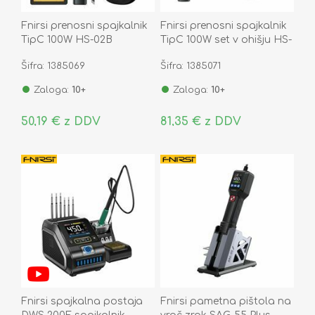
Fnirsi prenosni spajkalnik
Fnirsi prenosni spajkalnik
TipC 100W HS-02B
TipC 100W set v ohišju HS-
02B Plus Tool Box
Šifra: 1385069
Šifra: 1385071
Zaloga:
10+
Zaloga:
10+
50,19 € z DDV
81,35 € z DDV
Fnirsi spajkalna postaja
Fnirsi pametna pištola na