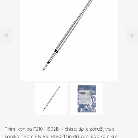
Fnirsi konica F210 HS02B-K chisel tip je združljiva s
spajkalnikom FNIRSI HS-02B in drugimi spajkalniki s