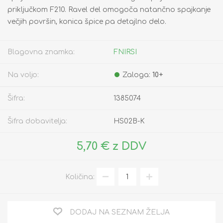
priključkom F210. Ravel del omogoča natančno spajkanje
večjih površin, konica špice pa detajlno delo.
Blagovna znamka:
FNIRSI
Na voljo:
Zaloga:
10+
Šifra:
1385074
Šifra dobavitelja:
HS02B-K
5,70 € z DDV
Količina:
DODAJ NA SEZNAM ŽELJA