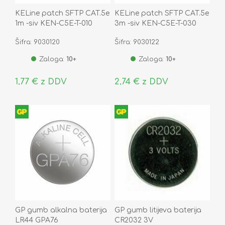
KELine patch SFTP CAT.5e
KELine patch SFTP CAT.5e
1m -siv KEN-C5E-T-010
3m -siv KEN-C5E-T-030
Šifra: 9030120
Šifra: 9030122
Zaloga:
10+
Zaloga:
10+
1,77 € z DDV
2,74 € z DDV
GP gumb alkalna baterija
GP gumb litijeva baterija
LR44 GPA76
CR2032 3V