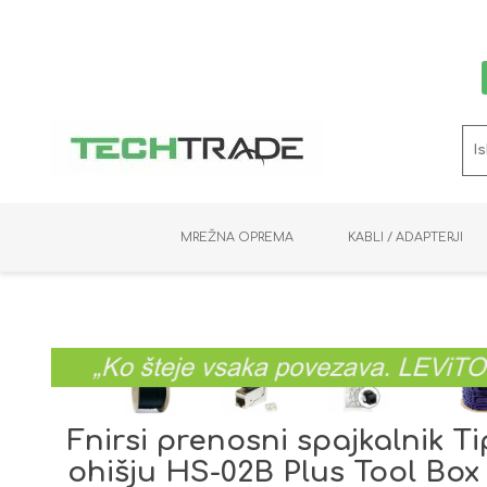
MREŽNA OPREMA
KABLI / ADAPTERJI
RAČUNALNIŠKI VIDEO
PRENOSNIKI / MINI PC
NADZORNE KAMERE
MNOŽILNIKI
NOSILCI
BAKER
SHRANJEVANJE
KVM STIKALA
PODATKOVNI
SNEMALNIKI
NAPAJANJE
OPTIKA
KABLI
Fnirsi prenosni spajkalnik T
ohišju HS-02B Plus Tool Box