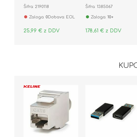
PD + kabel črn JR-TCG01
Šifra: 2190118
Šifra: 1385067
Zaloga:
0
Dobava: EOL
Zaloga:
10+
25,99 € z DDV
178,61 € z DDV
KUPC