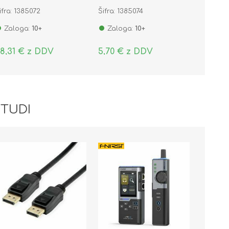
WM-10
ifra: 1385072
Šifra: 1385074
Zaloga:
10+
Zaloga:
10+
8,31 € z DDV
5,70 € z DDV
 TUDI