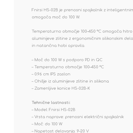
Fnirsi HS-02B je prenosni spajkalnik z inteligent
omogoča moč do 100 W.
Temperaturno območje 100–450 °C omogoča hitro s
aluminijeve zlitine z ergonomičnim silikonskim del
in natančna hobi opravila.
– Moč do 100 W s podporo PD in QC
– Temperaturno območje 100–450 °C
– 0.96 cm IPS zaslon
– Ohišje iz aluminijeve zlitine in silikona
– Zamenljive konice HS-02B-K
Tehnične lastnosti:
– Model: Fnirsi HS-02B
– Vrsta naprave: prenosni električni spajkalnik
– Moč: do 100 W
– Napetost delovanja: 9–20 V