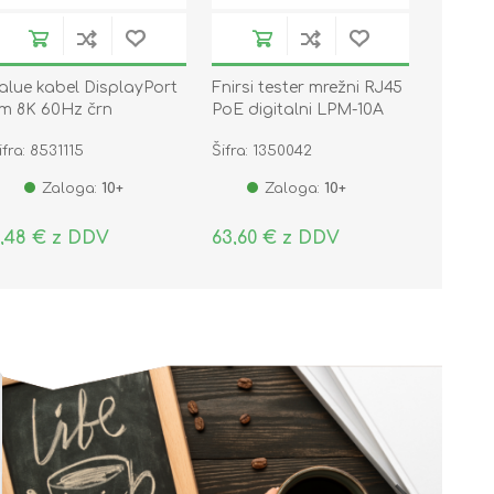
alue kabel DisplayPort
Fnirsi tester mrežni RJ45
m 8K 60Hz črn
PoE digitalni LPM-10A
1.99.5811-10
ifra: 8531115
Šifra: 1350042
Zaloga:
10+
Zaloga:
10+
,48 € z DDV
63,60 € z DDV