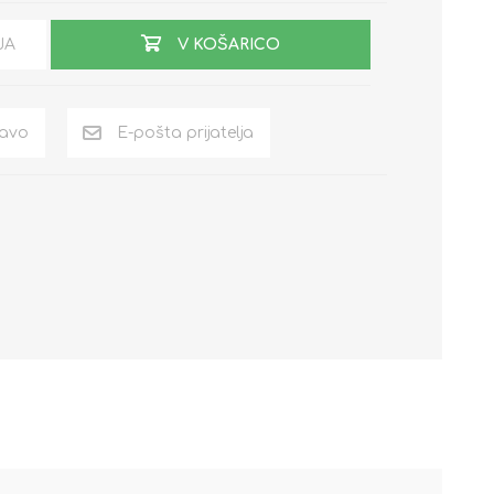
JA
V KOŠARICO