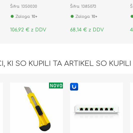
osciloskopom 3v1 2C53T
Plus
S
Šifra: 1350030
Šifra: 1385073
Š
Zaloga:
10+
Zaloga:
10+
106,92 € z DDV
68,14 € z DDV
4
I, KI SO KUPILI TA ARTIKEL SO KUPILI