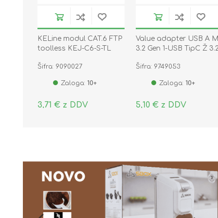
KELine modul CAT.6 FTP
Value adapter USB A 
toolless KEJ-C6-S-TL
3.2 Gen 1-USB TipC Ž 3.
Gen 1
Šifra: 9090027
Šifra: 9749053
Zaloga:
10+
Zaloga:
10+
3,71 € z DDV
5,10 € z DDV