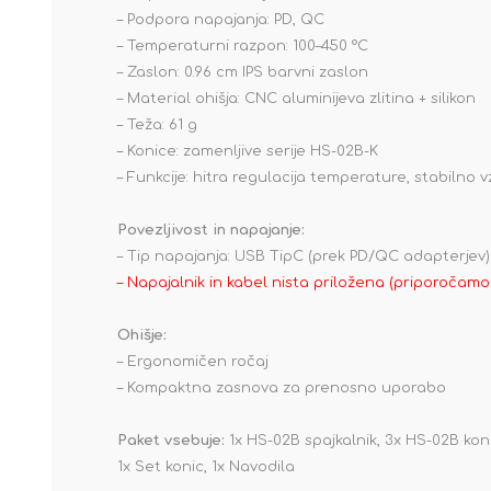
– Podpora napajanja: PD, QC
– Temperaturni razpon: 100–450 °C
– Zaslon: 0.96 cm IPS barvni zaslon
– Material ohišja: CNC aluminijeva zlitina + silikon
– Teža: 61 g
– Konice: zamenljive serije HS-02B-K
– Funkcije: hitra regulacija temperature, stabilno
Povezljivost in napajanje:
– Tip napajanja: USB TipC (prek PD/QC adapterjev)
– Napajalnik in kabel nista priložena (priporočamo
Ohišje:
– Ergonomičen ročaj
– Kompaktna zasnova za prenosno uporabo
Paket vsebuje:
1x HS-02B spajkalnik, 3x HS-02B koni
1x Set konic, 1x Navodila