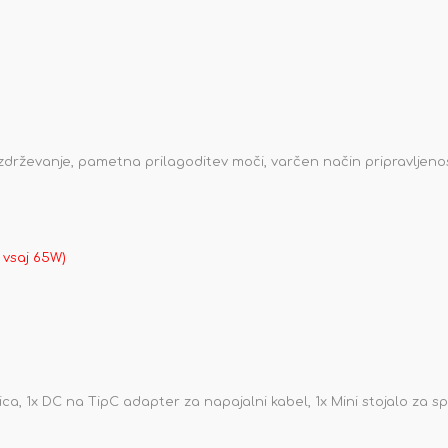
 vzdrževanje, pametna prilagoditev moči, varčen način pripravljeno
 vsaj 65W)
ca, 1x DC na TipC adapter za napajalni kabel, 1x Mini stojalo za sp