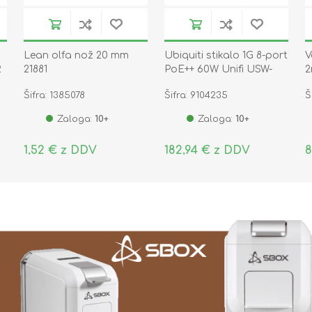
M
Lean olfa nož 20 mm
Ubiquiti stikalo 1G 8-port
V
2
21881
PoE++ 60W Unifi USW-
2
ULTRA-60W
1
Šifra: 1385078
Šifra: 9104235
Š
Zaloga:
10+
Zaloga:
10+
1,52 € z DDV
182,94 € z DDV
8