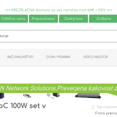
>>> BREZPLAČNA dostava za vsa naročila nad 60€ + DDV <<<
Odlična cena
Priporočamo
Zadnji kosi
Znižano
RAČUNALNIŠTVO
DOM / PISARNA
VIDEO NADZOR
MIŠKE / TIPKOVNICE
PAMETNI DOM
AVDIO / VIDEO
NAPAJALNIKI
KVM KABLI
KABINETI
PISARNIŠKA OPREMA
PRETVORNIKI
AV STIKALA
VTIČNICE
NALEPKE
GAMING
ipC 100W set v
Na naslovn
Fnirsi preno