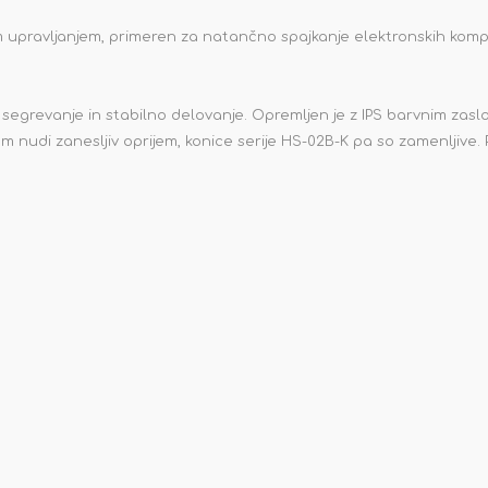
nim upravljanjem, primeren za natančno spajkanje elektronskih kom
egrevanje in stabilno delovanje. Opremljen je z IPS barvnim zas
om nudi zanesljiv oprijem, konice serije HS-02B-K pa so zamenljive.