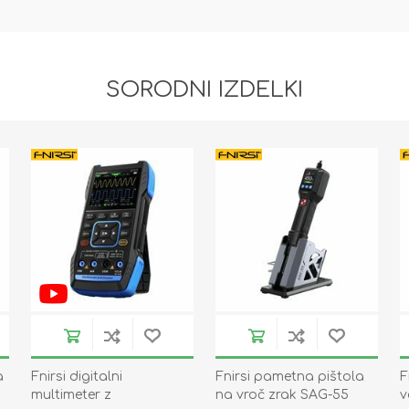
SORODNI IZDELKI
a
Fnirsi digitalni
Fnirsi pametna pištola
F
multimeter z
na vroč zrak SAG-55
v