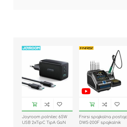
Joyroom polnilec 65W
Fnirsi spajkalna postaj
USB 2xTipC TipA GaN
DWS-200F spajkalnik