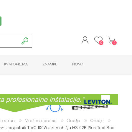
0
0
REGISTRACIJA
KVM OPREMA
ZNAMKE
NOVO
PRIJAVA
MONTAŽNA OPREMA
POTROŠNI MATERIAL
AKTIVNA OPREMA
LINE EXTENDER
PC OPREMA
ADAPTERJI
KARTICE / ČITALCI
BATERIJE / LED
PROGRAMSKA
NAPAJALNI
ORODJA
OPREMA
o stran
Mrežna oprema
Orodja
Orodje
sni spajkalnik TipC 100W set v ohišju HS-02B Plus Tool Box