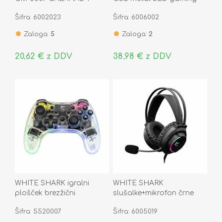
Gaming
GK-1925 SPARTAN
Šifra: 6002023
Šifra: 6006002
Zaloga:
5
Zaloga:
2
20,62 € z DDV
38,98 € z DDV
WHITE SHARK igralni
WHITE SHARK
plošček brezžični
slušalke+mikrofon črne
transparent RGB GPW-
gaming GH-2044 WOLF
Šifra: 5520007
Šifra: 6005019
8039 LEGION