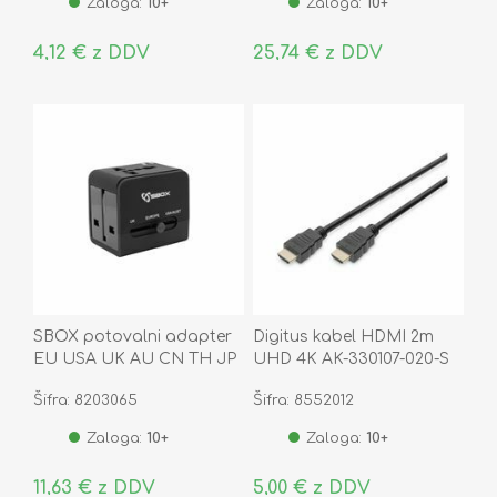
Zaloga:
10+
Zaloga:
10+
4,12 € z DDV
25,74 € z DDV
SBOX potovalni adapter
Digitus kabel HDMI 2m
EU USA UK AU CN TH JP
UHD 4K AK-330107-020-S
TA-23
Šifra: 8203065
Šifra: 8552012
Zaloga:
10+
Zaloga:
10+
11,63 € z DDV
5,00 € z DDV