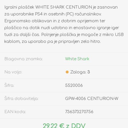
Igralni plošček WHITE SHARK CENTURION je zasnovan
za uporabnike PS4 in osebnih (PC) računalnikov.
Ergonomsko oblikovan in z dobrim oprijemom ter
ploščico na dotik nudi udobno in enostavno igranje iger
tudi za daljši čas. Polnjenje ploščka je mogoče z mikro USB
kablom, za uporabo pa je pripravljen zelo hitro.
Blagovna znamka:
White Shark
Na voljo:
Zaloga:
3
Šifra:
5520006
Šifra dobavitelja:
GPW-4006 CENTURION-W
EAN koda:
736373270756
29,22 € z DDV