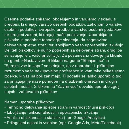
Osebne podatke zbiramo, obdelujemo in varujemo v skladu s
predpisi, ki urejajo varstvo osebnih podatkov, Zakonom o varstvu
osebnih podatkov, Evropsko uredbo o varstvu osebnih podatkov
INFORMACIJE
ter drugimi zakoni, ki urejajo naše poslovanje. Uporabljamo
piškotke in podobne tehnologije sledenja, da zagotovimo
delovanje spletne strani ter izboljšamo vašo uporabniško izkušnjo.
Del teh piškotkov je nujno potrebnih za delovanje strani, drugi pa
MOJ RAČUN
se izvajajo le z vašo privolitvijo. Za posamezna dovoljenja kliknite
na gumb »Nastavitve«. S klikom na gumb "Strinjam se" in
"Sprejmi vse in zapri" se strinjate, da z uporabo t.i. piškotkov
STORITEV ZA STRANKE
razumemo vaše nakupovalne preference in vam tako prikazujemo
izdelke, ki vas najbolj zanimajo. Ti podatki se lahko uporabijo tudi
za prilagajanje naše ponudbe na družbenih omrežjih in drugih
spletnih mestih. S klikom na "Zavrni vse" dovolite uporabo zgolj
SPREMLJAJTE NAS
nujnih - zahtevanih piškotkov.
Nameni uporabe piškotkov:
• Tehnično delovanje spletne strani in varnost (nujni piškotki)
• Izboljšanje funkcionalnosti in uporabniške izkušnje
• Analiza obiskanosti in statistika (npr. Google Analytics)
Blatnica 8, 1236 Trzin
• Prilagojeni oglasi in vsebine (npr. Google Ads, Meta/Facebook)
+386 1 562 21 11