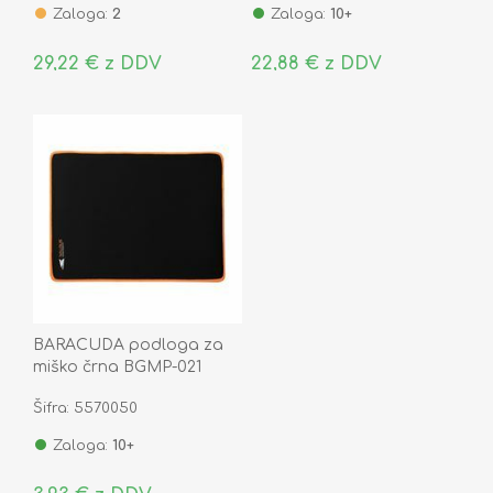
Zaloga:
2
Zaloga:
10+
29,22 € z DDV
22,88 € z DDV
BARACUDA podloga za
miško črna BGMP-021
WALRUS L
Šifra: 5570050
Zaloga:
10+