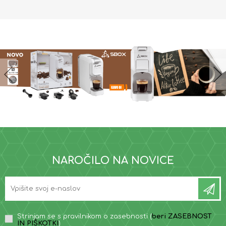
NAROČILO NA NOVICE
Strinjam se s pravilnikom o zasebnosti (
beri ZASEBNOST
IN PIŠKOTKI
)