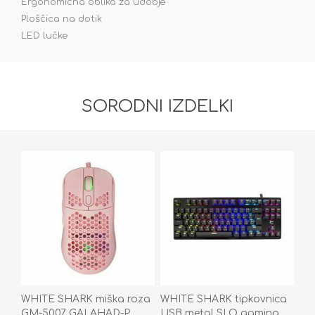
Ergonomična oblika za udobje
Ploščica na dotik
LED lučke
SORODNI IZDELKI
WHITE SHARK miška roza
WHITE SHARK tipkovnica
GM-5007 GALAHAD-P
USB metal SLO gaming