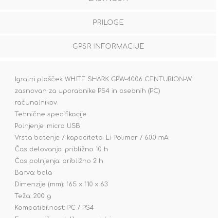
PRILOGE
GPSR INFORMACIJE
Igralni plošček WHITE SHARK GPW-4006 CENTURION-W
zasnovan za uporabnike PS4 in osebnih (PC)
računalnikov.
Tehnične specifikacije
Polnjenje: micro USB
Vrsta baterije / kapaciteta: Li-Polimer / 600 mA
Čas delovanja: približno 10 h
Čas polnjenja: približno 2 h
Barva: bela
Dimenzije (mm): 165 x 110 x 63
Teža: 200 g
Kompatibilnost: PC / PS4