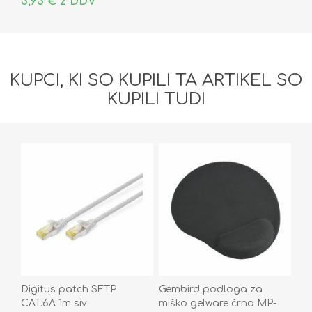
3,93 € z DDV
KUPCI, KI SO KUPILI TA ARTIKEL SO
KUPILI TUDI
Digitus patch SFTP
Gembird podloga za
CAT.6A 1m siv
miško gelware črna MP-