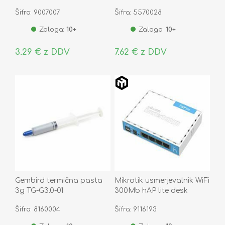
GEL-BK
Šifra: 9007007
Šifra: 5570028
Zaloga:
10+
Zaloga:
10+
3,29 € z DDV
7,62 € z DDV
Gembird termična pasta
Mikrotik usmerjevalnik WiFi
3g TG-G3.0-01
300Mb hAP lite desk
RB941-2nD
Šifra: 8160004
Šifra: 9116193