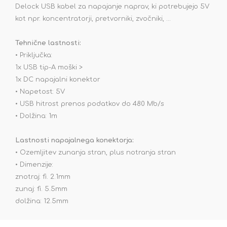
Delock USB kabel za napajanje naprav, ki potrebujejo 5V
kot npr. koncentratorji, pretvorniki, zvočniki, ...
Tehnične lastnosti:
• Priključka:
1x USB tip-A moški >
1x DC napajalni konektor
• Napetost: 5V
•
USB hitrost prenos podatkov do 480 Mb/s
• Dolžina: 1m
Lastnosti napajalnega konektorja:
• Ozemljitev zunanja stran, plus notranja stran
• Dimenzije:
znotraj: fi. 2.1mm
zunaj: fi. 5.5mm
dolžina: 12.5mm