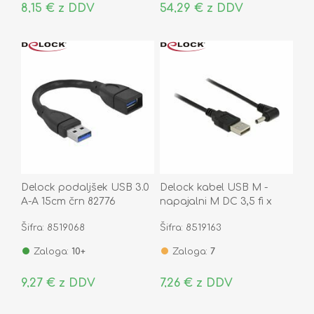
8,15 € z DDV
54,29 € z DDV
Delock podaljšek USB 3.0
Delock kabel USB M -
A-A 15cm črn 82776
napajalni M DC 3,5 fi x
1,35mm kotni 1,5m 83577
Šifra: 8519068
Šifra: 8519163
Zaloga:
10+
Zaloga:
7
9,27 € z DDV
7,26 € z DDV