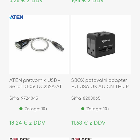
6,28 € z DDV
9,94 € z DDV
ATEN pretvornik USB -
SBOX potovalni adapter
Serial DB09 UC232A-AT
EU USA UK AU CN TH JP
TA-23
Šifra: 9724045
Šifra: 8203065
Zaloga:
10+
Zaloga:
10+
18,24 € z DDV
11,63 € z DDV