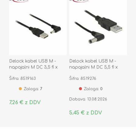
Delock kabel USB M -
Delock kabel USB M -
napajalni M DC 3,5 fi x
napajalni M DC 5,5 fi x
1,35mm kotni 1,5m 83577
2,5mm 1,5m 85588
Šifra: 8519163
Šifra: 8519276
Zaloga:
7
Zaloga:
0
Dobava: 13.08.2026
7,26 € z DDV
5,45 € z DDV