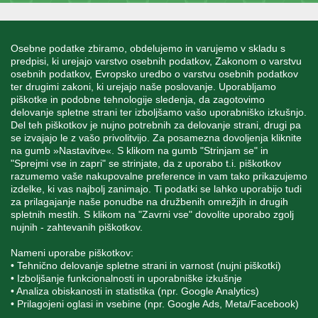
INFORMACIJE
Osebne podatke zbiramo, obdelujemo in varujemo v skladu s
predpisi, ki urejajo varstvo osebnih podatkov, Zakonom o varstvu
osebnih podatkov, Evropsko uredbo o varstvu osebnih podatkov
MOJ RAČUN
ter drugimi zakoni, ki urejajo naše poslovanje. Uporabljamo
piškotke in podobne tehnologije sledenja, da zagotovimo
delovanje spletne strani ter izboljšamo vašo uporabniško izkušnjo.
STORITEV ZA STRANKE
Del teh piškotkov je nujno potrebnih za delovanje strani, drugi pa
se izvajajo le z vašo privolitvijo. Za posamezna dovoljenja kliknite
na gumb »Nastavitve«. S klikom na gumb "Strinjam se" in
"Sprejmi vse in zapri" se strinjate, da z uporabo t.i. piškotkov
SPREMLJAJTE NAS
razumemo vaše nakupovalne preference in vam tako prikazujemo
izdelke, ki vas najbolj zanimajo. Ti podatki se lahko uporabijo tudi
za prilagajanje naše ponudbe na družbenih omrežjih in drugih
spletnih mestih. S klikom na "Zavrni vse" dovolite uporabo zgolj
nujnih - zahtevanih piškotkov.
Blatnica 8, 1236 Trzin
Nameni uporabe piškotkov:
• Tehnično delovanje spletne strani in varnost (nujni piškotki)
+386 1 562 21 11
• Izboljšanje funkcionalnosti in uporabniške izkušnje
• Analiza obiskanosti in statistika (npr. Google Analytics)
• Prilagojeni oglasi in vsebine (npr. Google Ads, Meta/Facebook)