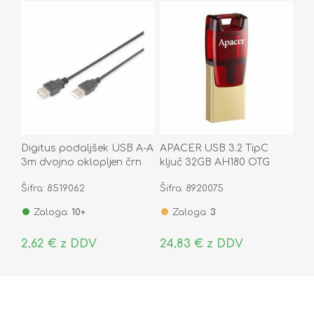
Digitus podaljšek USB A-A
APACER USB 3.2 TipC
3m dvojno oklopljen črn
ključ 32GB AH180 OTG
rdeč
Šifra: 8519062
Šifra: 8920075
Zaloga:
10+
Zaloga:
3
2,62 € z DDV
24,83 € z DDV