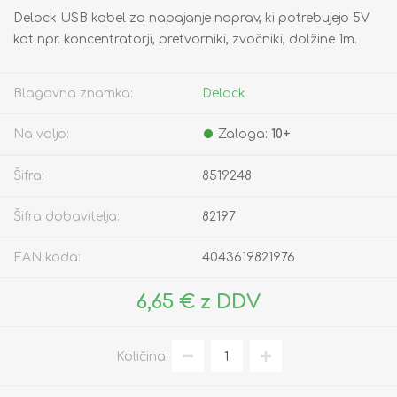
Delock USB kabel za napajanje naprav, ki potrebujejo 5V
kot npr. koncentratorji, pretvorniki, zvočniki, dolžine 1m.
Blagovna znamka:
Delock
Na voljo:
Zaloga:
10+
Šifra:
8519248
Šifra dobavitelja:
82197
EAN koda:
4043619821976
6,65 € z DDV
Količina: