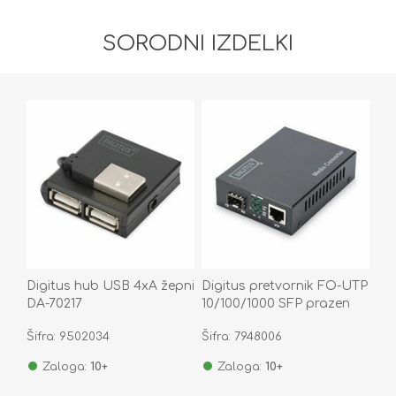
SORODNI IZDELKI
Digitus hub USB 4xA žepni
Digitus pretvornik FO-UTP
DA-70217
10/100/1000 SFP prazen
DN-82130
Šifra: 9502034
Šifra: 7948006
Zaloga:
10+
Zaloga:
10+