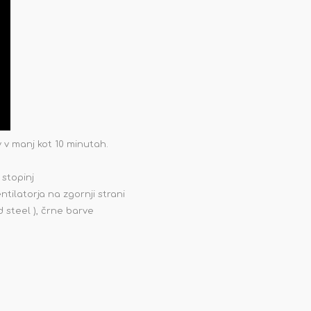
 v manj kot 10 minutah.
 stopinj
tilatorja na zgornji strani
d steel ), črne barve