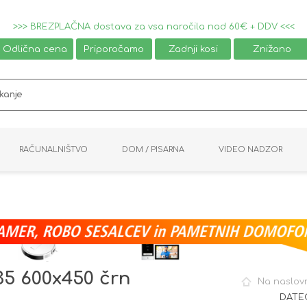
>>> BREZPLAČNA dostava za vsa naročila nad 60€ + DDV <<<
Odlična cena
Priporočamo
Zadnji kosi
Znižano
RAČUNALNIŠTVO
DOM / PISARNA
VIDEO NADZOR
MIŠKE / TIPKOVNICE
PAMETNI DOM
AVDIO / VIDEO
NAPAJALNIKI
KVM KABLI
KABINETI
PISARNIŠKA OPREMA
PRETVORNIKI
AV STIKALA
VTIČNICE
NALEPKE
GAMING
35 600x450 črn
Na naslov
DATEC