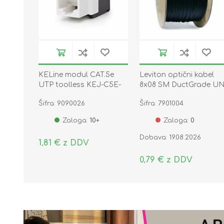
KELine modul CAT.5e
Leviton optični kabel
UTP toolless KEJ-C5E-
8x08 SM DuctGrade UN
U-TL
OS2 Eca
Šifra: 9090026
Šifra: 7901004
Zaloga:
10+
Zaloga:
0
Dobava: 19.08.2026
1,81 € z DDV
0,79 € z DDV