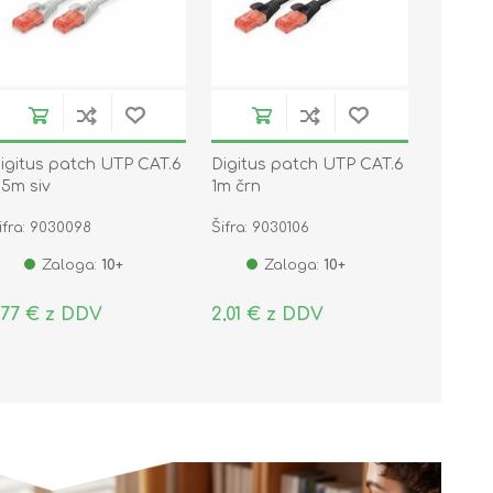
igitus patch UTP CAT.6
Digitus patch UTP CAT.6
,5m siv
1m črn
ifra: 9030098
Šifra: 9030106
Zaloga:
10+
Zaloga:
10+
,77 € z DDV
2,01 € z DDV