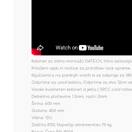
Kabinet za zidno montažo DATECH, hitro sestavljiv
Priloženi vijaki in matice za pritrditev rack opreme
Ključavnica na prednjih vratih ki se odpirajo za 180
Odprtine za uvod kablov, Odprtine za dva 12cm ven
Visoko kvaliteten kabinet iz jekla ( SPCC cold rolle
Debelina pločevine 1.2mm, rastri 2mm
Širina: 600 mm
Globina: 450 mm
Višina: 12U
Zaščita IP20, Največja obremenitev 70 kg