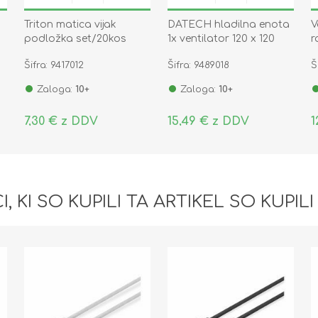
i
Triton matica vijak
DATECH hladilna enota
V
podložka set/20kos
1x ventilator 120 x 120
r
230V črn CF.BB11.01
k
Šifra: 9417012
Šifra: 9489018
Š
Zaloga:
10+
Zaloga:
10+
7,30 € z DDV
15,49 € z DDV
1
I, KI SO KUPILI TA ARTIKEL SO KUPILI