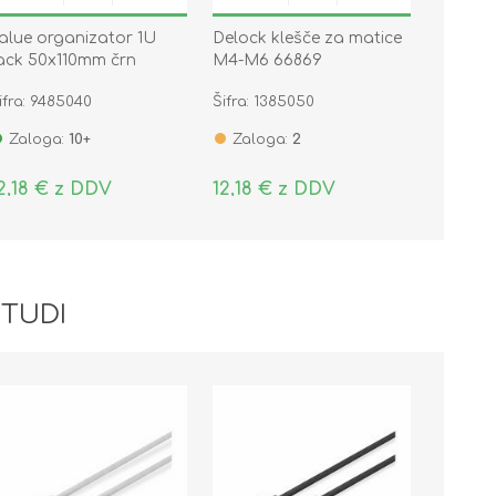
alue organizator 1U
Delock klešče za matice
ack 50x110mm črn
M4-M6 66869
ovinski
ifra: 9485040
Šifra: 1385050
Zaloga:
10+
Zaloga:
2
2,18 € z DDV
12,18 € z DDV
 TUDI