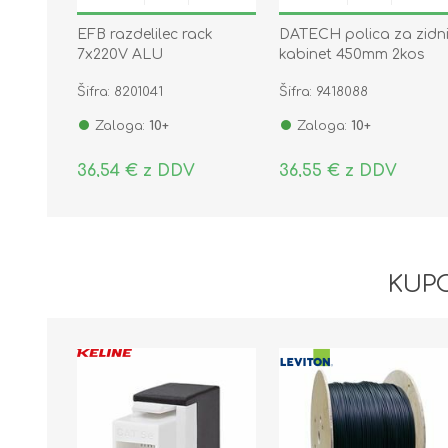
EFB razdelilec rack
DATECH polica za zidn
7x220V ALU
kabinet 450mm 2kos
prenapetostna zaščita
črna FS.0045.9001
Šifra: 8201041
Šifra: 9418088
2m EK631DE.3
Zaloga:
10+
Zaloga:
10+
36,54 € z DDV
36,55 € z DDV
KUPC