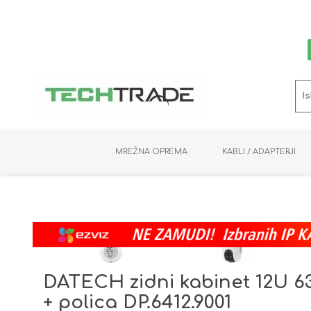
MREŽNA OPREMA
KABLI / ADAPTERJI
RAČUNALNIŠKI VIDEO
PRENOSNIKI / MINI PC
NADZORNE KAMERE
MNOŽILNIKI
NOSILCI
BAKER
SHRANJEVANJE
KVM STIKALA
PODATKOVNI
SNEMALNIKI
NAPAJANJE
OPTIKA
KABLI
DATECH zidni kabinet 12U 6
+ polica DP.6412.9001