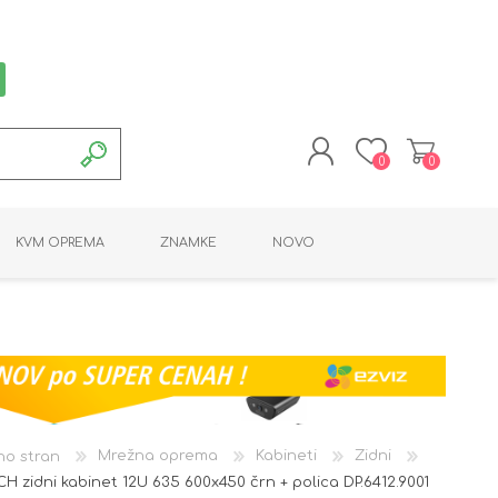
0
0
REGISTRACIJA
KVM OPREMA
ZNAMKE
NOVO
PRIJAVA
MONTAŽNA OPREMA
POTROŠNI MATERIAL
AKTIVNA OPREMA
LINE EXTENDER
PC OPREMA
ADAPTERJI
KARTICE / ČITALCI
BATERIJE / LED
PROGRAMSKA
NAPAJALNI
ORODJA
OPREMA
no stran
Mrežna oprema
Kabineti
Zidni
H zidni kabinet 12U 635 600x450 črn + polica DP.6412.9001