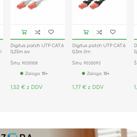
Digitus patch UTP CAT.6
Digitus patch UTP CAT.6
D
I
0,25m siv
0,5m črn
0
Šifra: 9030108
Šifra: 9030093
Š
Zaloga:
10+
Zaloga:
10+
1,52 € z DDV
1,77 € z DDV
1