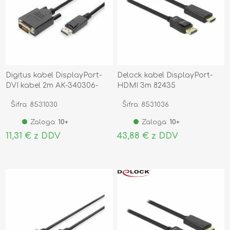
Digitus kabel DisplayPort-
Delock kabel DisplayPort-
DVI kabel 2m AK-340306-
HDMI 3m 82435
020-S
Šifra: 8531030
Šifra: 8531036
Zaloga:
10+
Zaloga:
10+
11,31 € z DDV
43,88 € z DDV