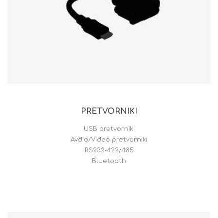
PRETVORNIKI
USB pretvorniki
Avdio/Video pretvorniki
RS232-422/485
Bluetooth