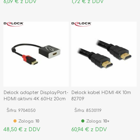
6,09 € z DDV
1,72 € z DDV
Delock adapter DisplayPort-
Delock kabel HDMI 4K 10m
HDMI aktivni 4K 60Hz 20cm
82709
62734
Šifra: 9704050
Šifra: 8530119
Zaloga:
10
Zaloga:
10+
48,50 € z DDV
60,94 € z DDV