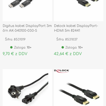
Digitus kabel DisplayPort 3m
Delock kabel DisplayPort-
črn AK-340100-030-S
HDMI 5m 82441
Šifra: 8531019
Šifra: 8531037
Zaloga:
10+
Zaloga:
10+
9,70 € z DDV
42,64 € z DDV