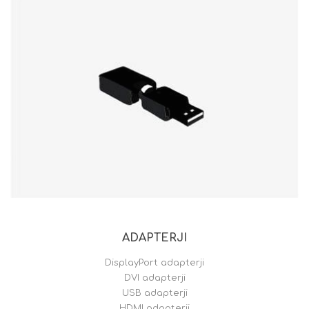
ADAPTERJI
DisplayPort adapterji
DVI adapterji
USB adapterji
HDMI adapterji