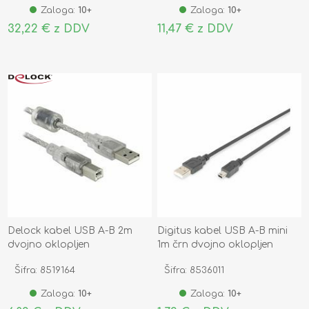
Zaloga:
10+
Zaloga:
10+
32,22 € z DDV
11,47 € z DDV
Delock kabel USB A-B 2m
Digitus kabel USB A-B mini
dvojno oklopljen
1m črn dvojno oklopljen
transparent 83894
Šifra: 8519164
Šifra: 8536011
Zaloga:
10+
Zaloga:
10+