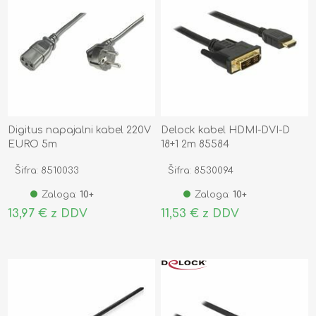
Digitus napajalni kabel 220V
Delock kabel HDMI-DVI-D
EURO 5m
18+1 2m 85584
Šifra: 8510033
Šifra: 8530094
Zaloga:
10+
Zaloga:
10+
13,97 € z DDV
11,53 € z DDV