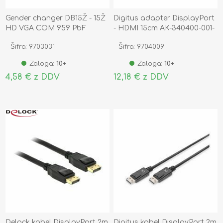
Gender changer DB15Ž - 15Ž
Digitus adapter DisplayPort
HD VGA COM 959 PbF
- HDMI 15cm AK-340400-001-
S
Šifra: 9703031
Šifra: 9704009
Zaloga:
10+
Zaloga:
10+
4,58 € z DDV
12,18 € z DDV
Delock kabel DisplayPort 2m
Digitus kabel DisplayPort 2m