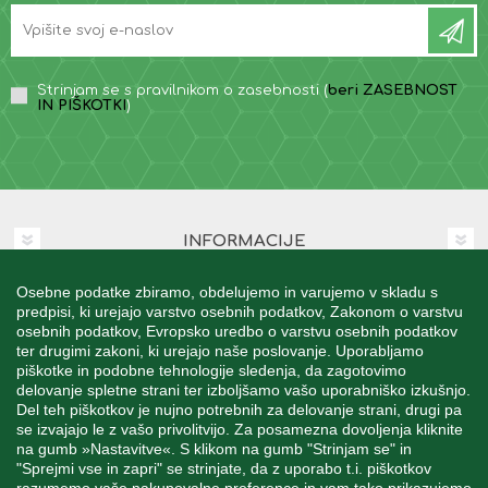
Strinjam se s pravilnikom o zasebnosti (
beri ZASEBNOST
IN PIŠKOTKI
)
INFORMACIJE
Osebne podatke zbiramo, obdelujemo in varujemo v skladu s
MOJ RAČUN
predpisi, ki urejajo varstvo osebnih podatkov, Zakonom o varstvu
osebnih podatkov, Evropsko uredbo o varstvu osebnih podatkov
ter drugimi zakoni, ki urejajo naše poslovanje. Uporabljamo
STORITEV ZA STRANKE
piškotke in podobne tehnologije sledenja, da zagotovimo
delovanje spletne strani ter izboljšamo vašo uporabniško izkušnjo.
Del teh piškotkov je nujno potrebnih za delovanje strani, drugi pa
se izvajajo le z vašo privolitvijo. Za posamezna dovoljenja kliknite
SPREMLJAJTE NAS
na gumb »Nastavitve«. S klikom na gumb "Strinjam se" in
"Sprejmi vse in zapri" se strinjate, da z uporabo t.i. piškotkov