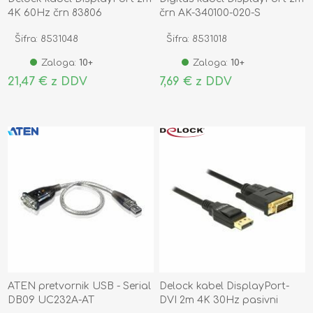
4K 60Hz črn 83806
črn AK-340100-020-S
Šifra: 8531048
Šifra: 8531018
Zaloga:
10+
Zaloga:
10+
21,47 € z DDV
7,69 € z DDV
ATEN pretvornik USB - Serial
Delock kabel DisplayPort-
DB09 UC232A-AT
DVI 2m 4K 30Hz pasivni