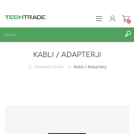
0
REGISTRACIJA
KABLI / ADAPTERJI
PRIJAVA
SEZNAM ŽELJA
0
Domača stran
Kabli / Adapterji