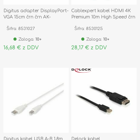
Digitus adapter DisplayPort-
Cablexpert kabel HDMI 4K
VGA 15cm črn črn AK-
Premium 10m High Speed črn
340403-001-S
CCBP-HDMI-10M
Šifra: 8531027
Šifra: 8530125
Zaloga:
10+
Zaloga:
10+
16,68 € z DDV
28,17 € z DDV
Digitus kabel USB A-B 1,8m
Delock kabel