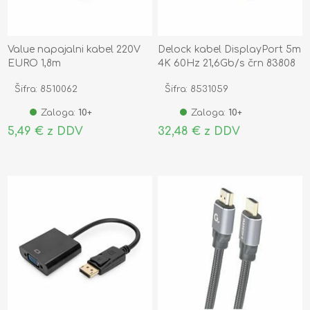
Value napajalni kabel 220V
Delock kabel DisplayPort 5m
EURO 1,8m
4K 60Hz 21,6Gb/s črn 83808
Šifra: 8510062
Šifra: 8531059
Zaloga:
10+
Zaloga:
10+
5,49 € z DDV
32,48 € z DDV