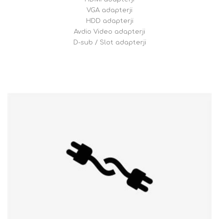
VGA adapterji
HDD adapterji
Avdio Video adapterji
D-sub / Slot adapterji