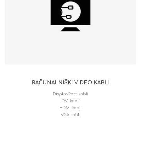
RAČUNALNIŠKI VIDEO KABLI
DisplayPort kabli
DVI kabli
HDMI kabli
VGA kabli