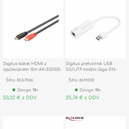
Digitus kabel HDMI z
Digitus pretvornik USB
ojačevalcem 15m AK-330105-
3.0/UTP mrežni Giga DN-
150-S
3023
Šifra: 8557006
Šifra: 8619000
Zaloga:
10+
Zaloga:
10+
50,32 € z DDV
25,74 € z DDV