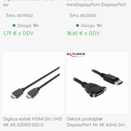
siv
miniDisplayPort-DisplayPort
2m 4K 60Hz črn 82438
Šifra: 8519063
Šifra: 8531056
Zaloga:
10+
Zaloga:
10+
1,79 € z DDV
18,60 € z DDV
Digitus kabel HDMI 2m UHD
Delock podaljšek
4K AK-330107-020-S
DisplayPort 1m 4K 60Hz črn
vgradni 85114