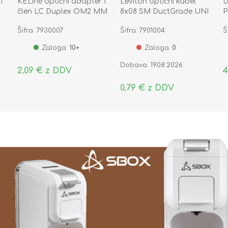
I
KELine optični adapter I
Leviton optični kabel
D
člen LC Duplex OM2 MM
8x08 SM DuctGrade UNI
P
OS2 Eca
Šifra: 7930007
Šifra: 7901004
Š
Zaloga:
10+
Zaloga:
0
Dobava: 19.08.2026
2,09 € z DDV
4
0,79 € z DDV