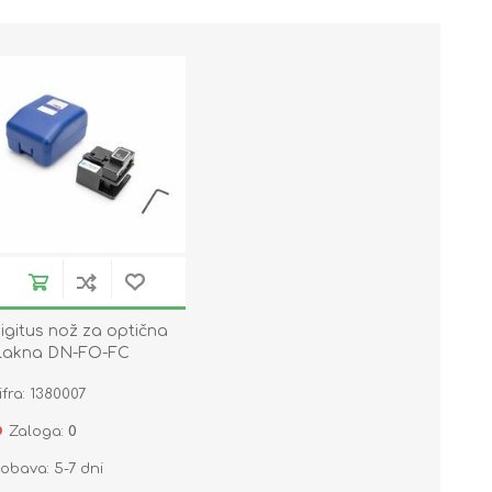
igitus nož za optična
lakna DN-FO-FC
ifra: 1380007
Zaloga:
0
obava: 5-7 dni