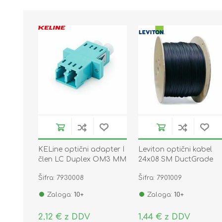
KELine optični adapter I
Leviton optični kabel
člen LC Duplex OM3 MM
24x08 SM DuctGrade
UNI OS2 Eca
Šifra: 7930008
Šifra: 7901009
Zaloga:
10+
Zaloga:
10+
2,12 € z DDV
1,44 € z DDV