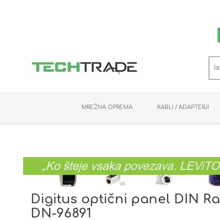
MREŽNA OPREMA
KABLI / ADAPTERJI
RAČUNALNIŠKI VIDEO
PRENOSNIKI / MINI PC
NADZORNE KAMERE
MNOŽILNIKI
NOSILCI
BAKER
SHRANJEVANJE
KVM STIKALA
PODATKOVNI
SNEMALNIKI
NAPAJANJE
OPTIKA
KABLI
Digitus optični panel DIN R
DN-96891