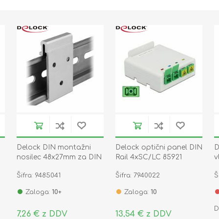
Delock DIN montažni
Delock optični panel DIN
D
nosilec 48x27mm za DIN
Rail 4xSC/LC 85921
v
letev 35mm 65991
Šifra: 9485041
Šifra: 7940022
Š
Zaloga:
10+
Zaloga:
10
D
7,26 € z DDV
13,54 € z DDV