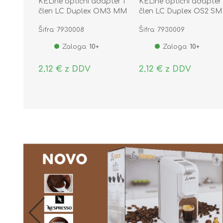
KELine optični adapter I
KELine optični adapter 
člen LC Duplex OM3 MM
člen LC Duplex OS2 SM
Šifra: 7930008
Šifra: 7930009
Zaloga:
10+
Zaloga:
10+
2,12 € z DDV
2,12 € z DDV