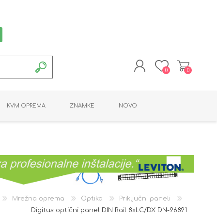
0
0
REGISTRACIJA
KVM OPREMA
ZNAMKE
NOVO
PRIJAVA
MONTAŽNA OPREMA
POTROŠNI MATERIAL
AKTIVNA OPREMA
LINE EXTENDER
PC OPREMA
ADAPTERJI
KARTICE / ČITALCI
BATERIJE / LED
PROGRAMSKA
NAPAJALNI
ORODJA
OPREMA
Mrežna oprema
Optika
Priključni paneli
Digitus optični panel DIN Rail 8xLC/DX DN-96891