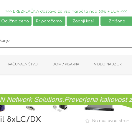
>>> BREZPLAČNA dostava za vsa naročila nad 60€ + DDV <<<
Odlična cena
Priporočamo
Zadnji kosi
Znižano
RAČUNALNIŠTVO
DOM / PISARNA
VIDEO NADZOR
MIŠKE / TIPKOVNICE
PAMETNI DOM
AVDIO / VIDEO
NAPAJALNIKI
KVM KABLI
KABINETI
PISARNIŠKA OPREMA
PRETVORNIKI
AV STIKALA
VTIČNICE
NALEPKE
GAMING
ail 8xLC/DX
Na naslovno stran