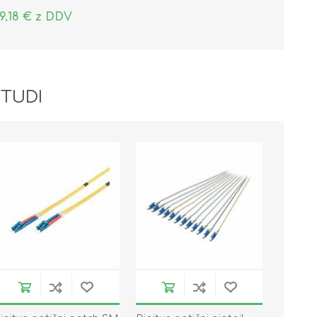
9,18 € z DDV
 TUDI