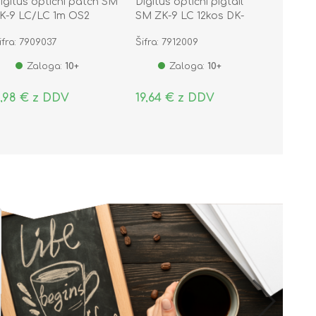
igitus optični patch SM
Digitus optični pigtail
K-9 LC/LC 1m OS2
SM ZK-9 LC 12kos DK-
29332-02
ifra: 7909037
Šifra: 7912009
Zaloga:
10+
Zaloga:
10+
,98 € z DDV
19,64 € z DDV