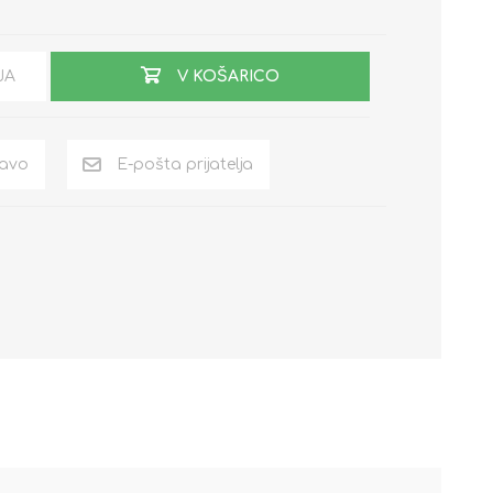
JA
V KOŠARICO